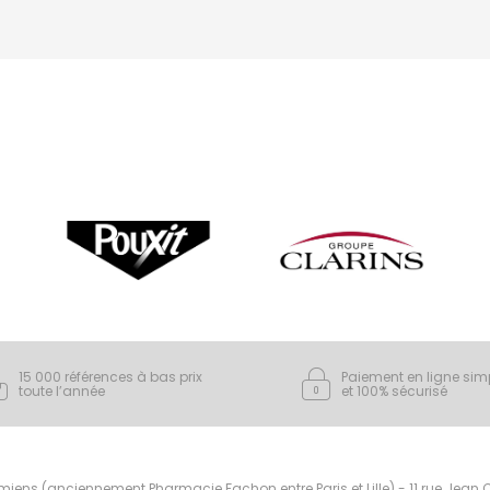
15 000 références à bas prix
Paiement en ligne sim
toute l’année
et 100% sécurisé
ens (anciennement Pharmacie Fachon entre Paris et Lille) - 11 rue Jean