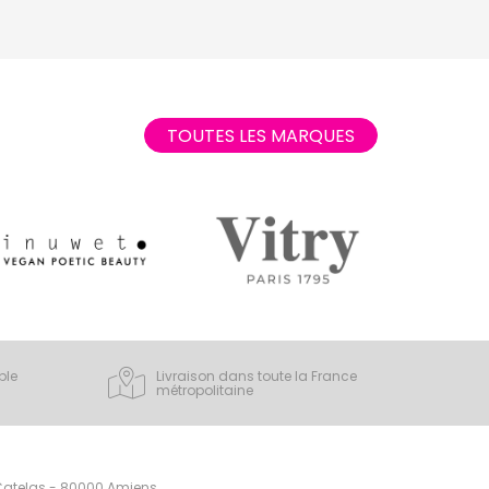
TOUTES LES MARQUES
ple
Livraison dans toute la France
métropolitaine
 Catelas - 80000 Amiens