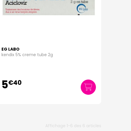
EG LABO
kendix 5% creme tube 2g
5
€
40
Affichage 1-6 des 6 articles