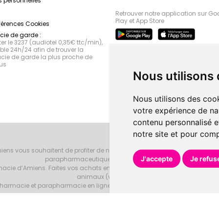
 personnelles
Retrouver notre application sur Go
Play et App Store
férences Cookies
ie de garde :
r le 3237 (audiotel 0,35€ ttc/min),
le 24h/24 afin de trouver la
ie de garde la plus proche de
us
Nous utilisons
Nous utilisons des cook
votre expérience de na
contenu personnalisé et
notre site et pour com
iens vous souhaitent de profiter de notre accueil, de nos conseils phar
J'accepte
Je refus
parapharmaceutiques, beauté et bien-être.
armacie d’Amiens. Faites vos achats en ligne grâce à un choix de 20000 r
animaux (vétérinaire).
armacie et parapharmacie en ligne et venez les retirer au drive ou vous les
Pharmacie d’Amiens
Tous droits réservés
Votre pharmacie sur Intern