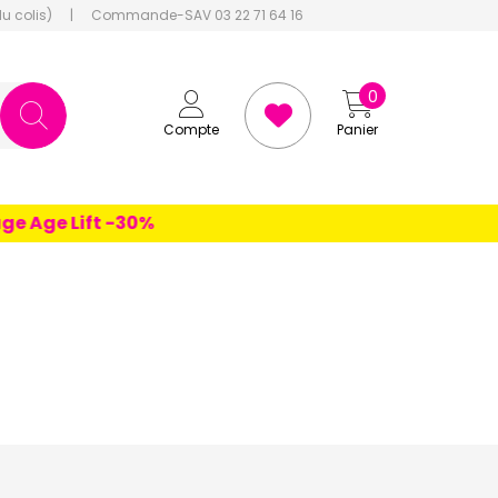
du colis)
|
Commande-SAV 03 22 71 64 16
0
Compte
Panier
Age Lift -30%