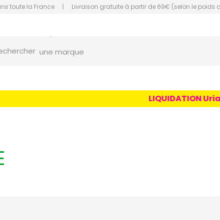
ans toute la France
|
Livraison gratuite à partir de 69€ (selon le poids 
orce Grande Pharmacie Amiens Fachon
une marque
echercher
un conseil
un produit
LIQUIDATION Uriage 
une marque
E