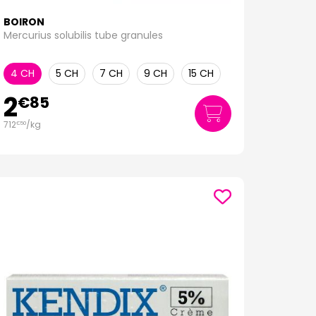
BOIRON
Mercurius solubilis tube granules
4 CH
5 CH
7 CH
9 CH
15 CH
2
€
85
712
/kg
€
50