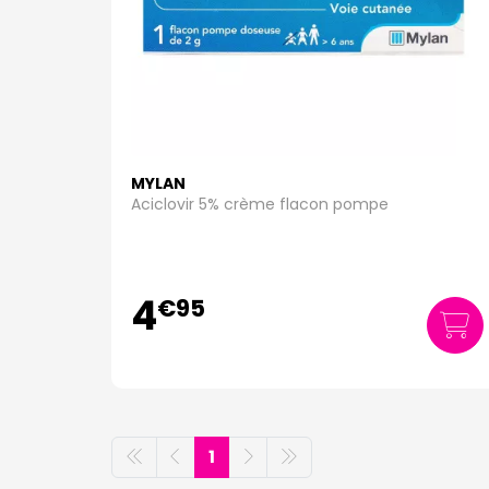
MYLAN
Aciclovir 5% crème flacon pompe
4
€
95
1