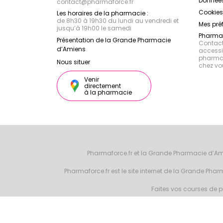
Données
contact
@
pharmaforce.fr
Cookies
Les horaires de la pharmacie :
de 8h30 à 19h30 du lundi au vendredi et
Mes pré
jusqu’à 19h00 le samedi
Pharmac
Présentation de la Grande Pharmacie
Contacte
d’Amiens
accessib
pharmac
Nous situer
chez vo
Venir
directement
à la pharmacie
Pharmaforce.fr et la Grande Pharmacie d’Am
Pharmaforce.fr est le site internet de la Grande Ph
Faites vos courses de ph
© 2026 Grande 