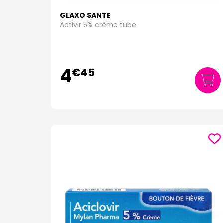
GLAXO SANTÉ
Activir 5% crème tube
4
€
45