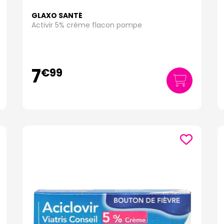
GLAXO SANTÉ
Activir 5% crème flacon pompe
7
€
99