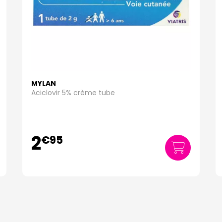
MYLAN
Aciclovir 5% crème tube
2
€
95