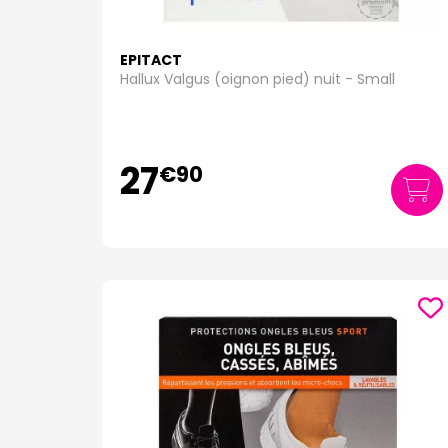
EPITACT
Hallux Valgus (oignon pied) nuit - Small
27
€
90