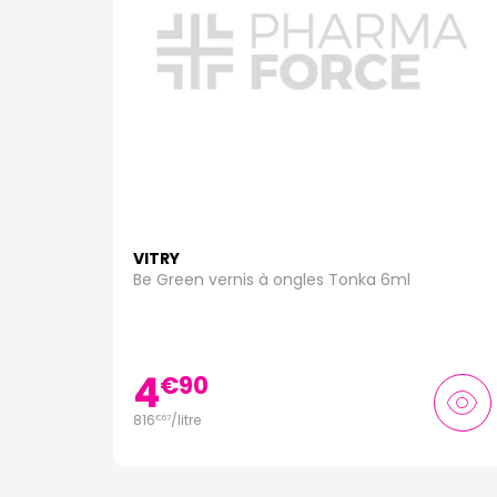
VITRY
Be Green vernis à ongles Tonka 6ml
4
€
90
816
/
litre
€
67