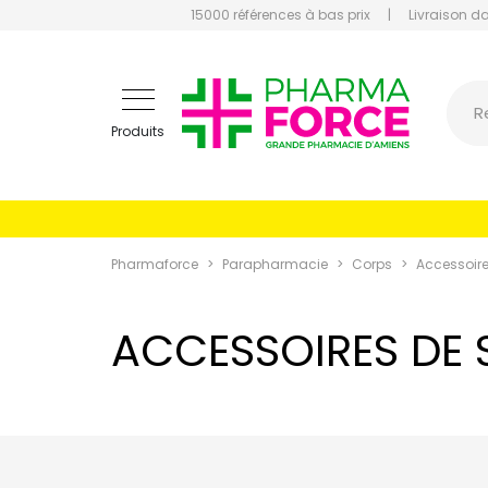
15000 références à bas prix
|
Livraison d
Pharmaf
R
Produits
Pharmaforce
Parapharmacie
Corps
Accessoir
ACCESSOIRES DE 