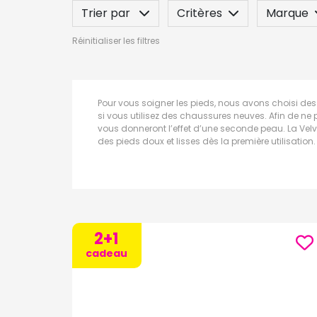
Trier par
Critères
Marque
Réinitialiser les filtres
Spécificité
Label
Indication
Pour vous soigner les pieds, nous avons choisi des 
si vous utilisez des chaussures neuves. Afin de ne
vous donneront l’effet d’une seconde peau. La Velve
des pieds doux et lisses dès la première utilisation
2+1
cadeau