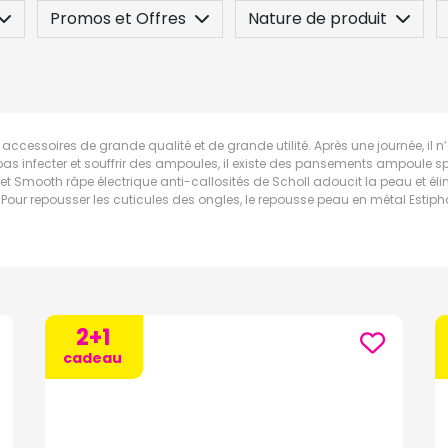
Promos et Offres
Nature de produit
 / Contre-indication
Posez une question
accessoires de grande qualité et de grande utilité. Après une journée, il 
 pas infecter et souffrir des ampoules, il existe des pansements ampoule 
t Smooth râpe électrique anti-callosités de Scholl adoucit la peau et élim
. Pour repousser les cuticules des ongles, le repousse peau en métal Estipha
2+1
cadeau