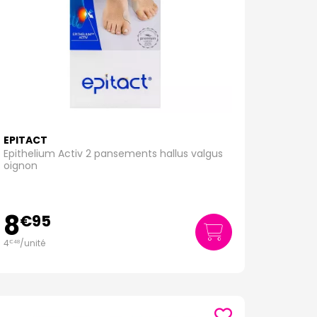
EPITACT
Epithelium Activ 2 pansements hallus valgus
oignon
8
€
95
4
/unité
€
48