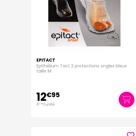
EPITACT
Epithélium Tact 2 protections ongles bleus
taille M
12
€
95
6
/unité
€
48