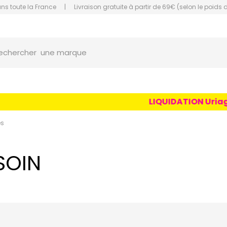
ans toute la France
|
Livraison gratuite à partir de 69€ (selon le poids 
une marque
orce Grande Pharmacie Amiens Fachon
echercher
un conseil
un produit
LIQUIDATION Uriage Age
une marque
es
SOIN