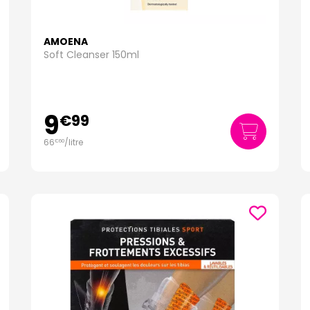
AMOENA
Soft Cleanser 150ml
9
€
99
66
/
litre
€
60