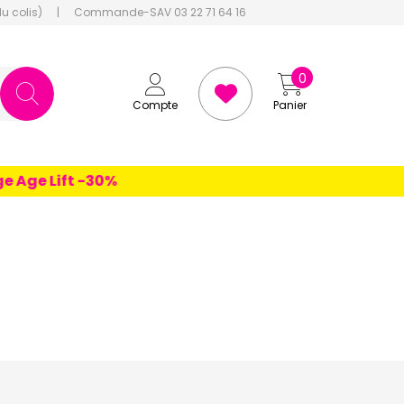
du colis)
|
Commande-SAV 03 22 71 64 16
0
Compte
Panier
 Lift -30%