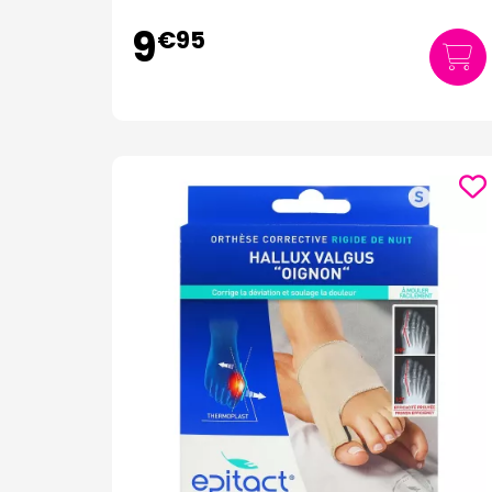
9
€
95