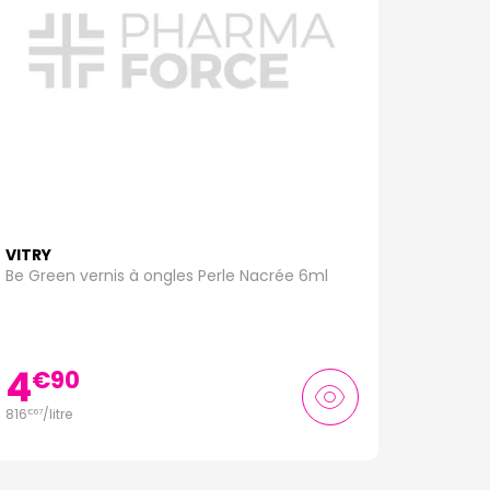
VITRY
Be Green vernis à ongles Perle Nacrée 6ml
4
€
90
816
/
litre
€
67