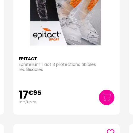
EPITACT
Ephitélium Tact 3 protections tibiales
réutilisables
17
€
95
8
/unité
€
98