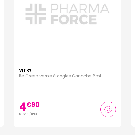
VITRY
Be Green vernis à ongles Ganache 6ml
4
€
90
816
/
litre
€
67