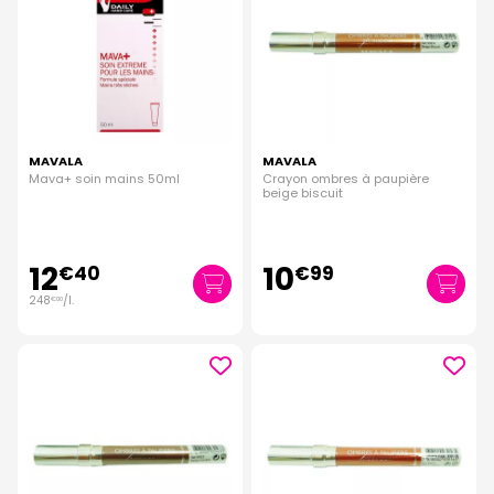
MAVALA
MAVALA
Mava+ soin mains 50ml
Crayon ombres à paupière
beige biscuit
12
10
€
40
€
99
248
/
l.
€
00