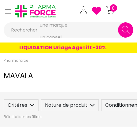
Pharmaforce Grande Pharmacie 
0
une marque
Rechercher
un conseil
un produit
LIQUIDATION Uriage Age Lift -30%
une marque
Pharmaforce
MAVALA
Critères
Nature de produit
Conditionne
Réinitialiser les filtres