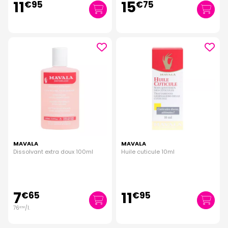
11
15
€
95
€
75
MAVALA
MAVALA
Dissolvant extra doux 100ml
Huile cuticule 10ml
7
11
€
65
€
95
76
/
l.
€
50