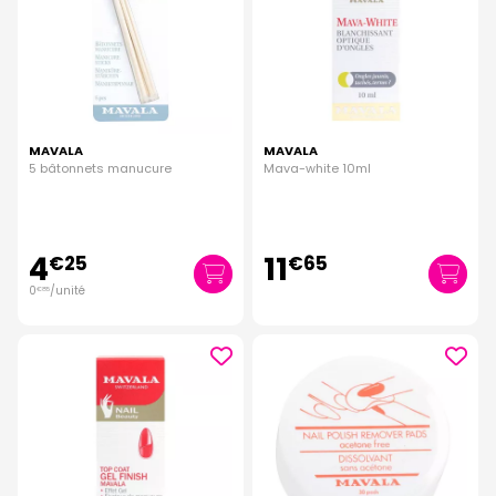
MAVALA
MAVALA
5 bâtonnets manucure
Mava-white 10ml
4
11
€
25
€
65
0
/unité
€
85