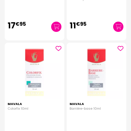
17
11
€
95
€
95
MAVALA
MAVALA
Colorfix 10ml
Barrière-base 10ml