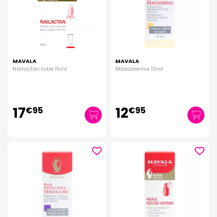
MAVALA
MAVALA
Nailactan tube 15ml
Mavaderma 10ml
17
12
€
95
€
95