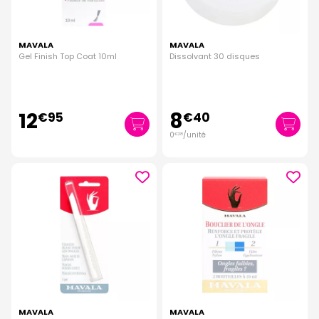
MAVALA
MAVALA
Gel Finish Top Coat 10ml
Dissolvant 30 disques
12
8
€
95
€
40
0
/unité
€
28
MAVALA
MAVALA