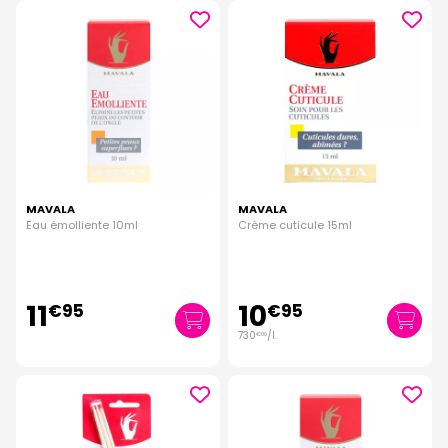
MAVALA
MAVALA
Eau émolliente 10ml
Crème cuticule 15ml
11
10
€
95
€
95
730
/
l.
€
00