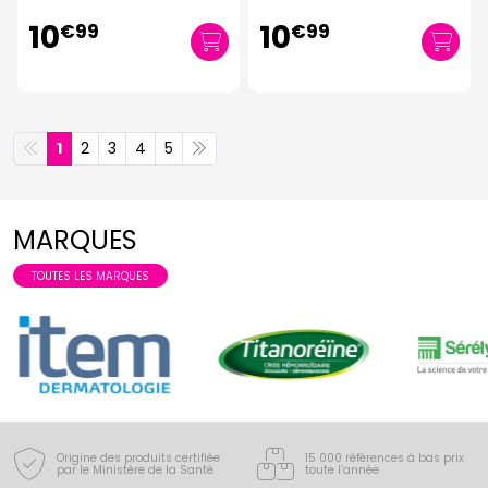
10
10
€
99
€
99
1
2
3
4
5
MARQUES
TOUTES LES MARQUES
Origine des produits certifiée
15 000 références à bas prix
par le Ministère de la Santé
toute l’année