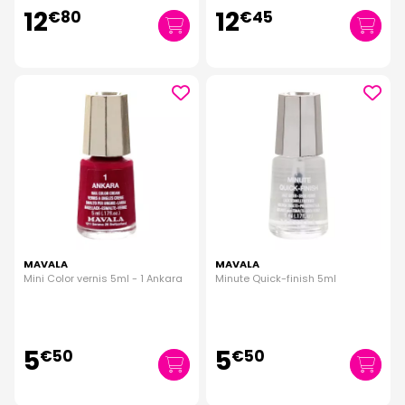
12
12
€
80
€
45
MAVALA
MAVALA
Mini Color vernis 5ml - 1 Ankara
Minute Quick-finish 5ml
5
5
€
50
€
50