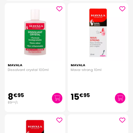
MAVALA
MAVALA
Dissolvant crystal 100ml
Mava-strong 10ml
8
15
€
95
€
95
89
/
l.
€
50