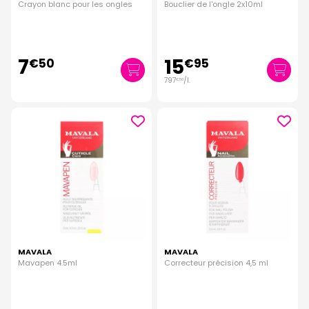
Crayon blanc pour les ongles
Bouclier de l'ongle 2x10ml
7
15
€
50
€
95
797
/
l.
€
50
MAVALA
MAVALA
Mavapen 4.5ml
Correcteur précision 4,5 ml