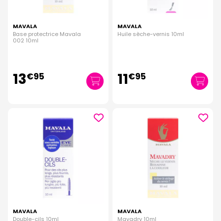
MAVALA
MAVALA
Base protectrice Mavala
Huile sèche-vernis 10ml
002 10ml
13
11
€
95
€
95
MAVALA
MAVALA
Double-cils 10ml
Mavadry 10ml