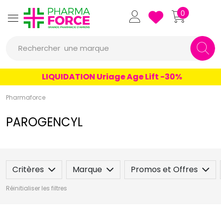
Pharmaforce Grande Pharmacie 
0
Rechercher
une marque
un conseil
LIQUIDATION Uriage Age Lift -30%
un produit
Pharmaforce
une marque
PAROGENCYL
Critères
Marque
Promos et Offres
Réinitialiser les filtres