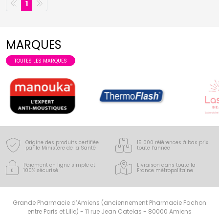
1
MARQUES
TOUTES LES MARQUES
Origine des produits certifiée
15 000 références à bas prix
par le Ministère de la Santé
toute l’année
Paiement en ligne simple
et
Livraison dans toute la
100% sécurisé
France
métropolitaine
Grande Pharmacie d’Amiens (anciennement Pharmacie Fachon
entre Paris et Lille) - 11 rue Jean Catelas - 80000 Amiens