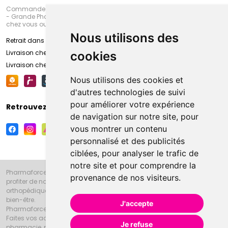
Commandez en ligne et venez chercher votre commande à Amiens
- Grande Pharmacie d’Amiens (Fachon) ou recevez-là rapidement
chez vous ou en point retrait
Nous utilisons des
Retrait dans la pharmacie d’Amiens
Livraison chez vous
cookies
Livraison chez votre commerçant
Nous utilisons des cookies et
d'autres technologies de suivi
pour améliorer votre expérience
Retrouvez-nous sur vos réseaux sociaux
de navigation sur notre site, pour
vous montrer un contenu
personnalisé et des publicités
ciblées, pour analyser le trafic de
notre site et pour comprendre la
Pharmaforce.fr et la Grande Pharmacie d’Amiens vous souhaitent de
provenance de nos visiteurs.
profiter de notre accueil, de nos conseils pharmaceutiques,
orthopédiques, homéopathiques, parapharmaceutiques, beauté et
bien-être.
J'accepte
Pharmaforce.fr est le site internet de la Grande Pharmacie d’Amiens.
Faites vos achats en ligne grâce à un choix de 20000 références en
Je refuse
pharmacie, parapharmacie, diététique et animaux (vétérinaire).