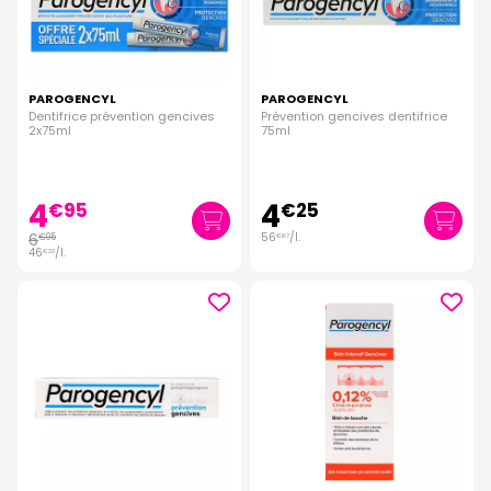
PAROGENCYL
PAROGENCYL
Dentifrice prévention gencives
Prévention gencives dentifrice
2x75ml
75ml
4
4
€
95
€
25
6
56
/
l.
€
95
€
67
46
/
l.
€
33