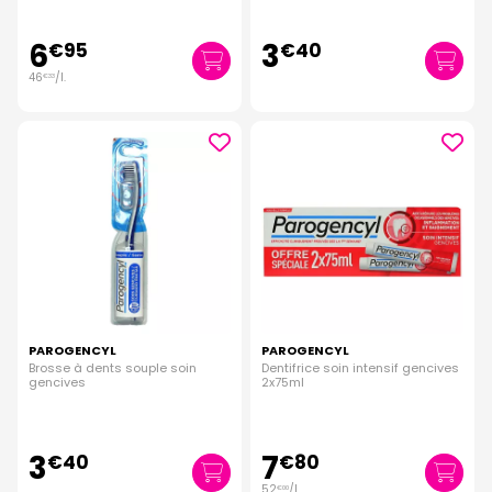
6
3
€
95
€
40
46
/
l.
€
33
PAROGENCYL
PAROGENCYL
Brosse à dents souple soin
Dentifrice soin intensif gencives
gencives
2x75ml
3
7
€
40
€
80
52
/
l.
€
00