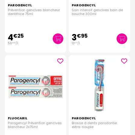
PAROGENCYL
PAROGENCYL
Prévention gencives blancheur
Soin intensif gencives bain de
dentifrice 75ml
bouche 300ml
4
3
€
25
€
95
56
/
l.
13
/
l.
€
67
€
17
FLUOCARIL
PAROGENCYL
Parogencyl Prévention gencives
Brosse à dents parodontie
blancheur 2x75ml
extra-souple