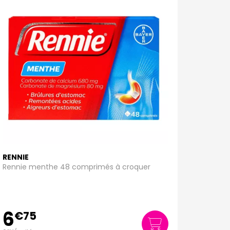
RENNIE
Rennie menthe 48 comprimés à croquer
6
€
75