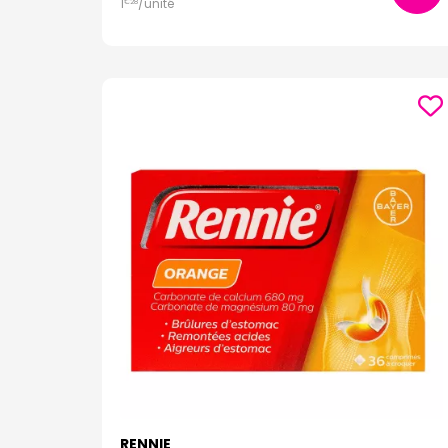
1
/unité
€
28
RENNIE