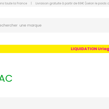
ans toute la France
|
Livraison gratuite à partir de 69€ (selon le poids 
une marque
orce Grande Pharmacie Amiens Fachon
echercher
un conseil
un produit
une marque
LIQUIDATION Uriage Age 
MAC