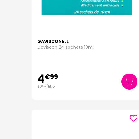
GAVISCONELL
Gaviscon 24 sachets 10ml
4
€
99
20
/
litre
€
79