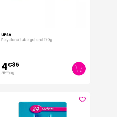
UPSA
Polysilane tube gel oral 170g
4
€
35
25
/kg
€
59