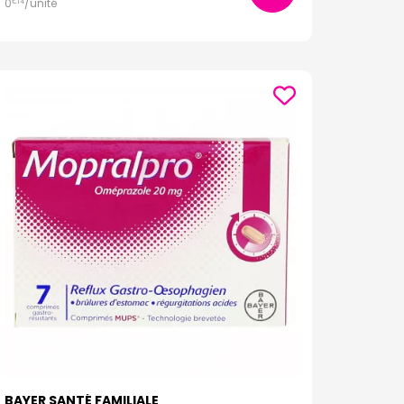
0
/unité
€
14
BAYER SANTÉ FAMILIALE