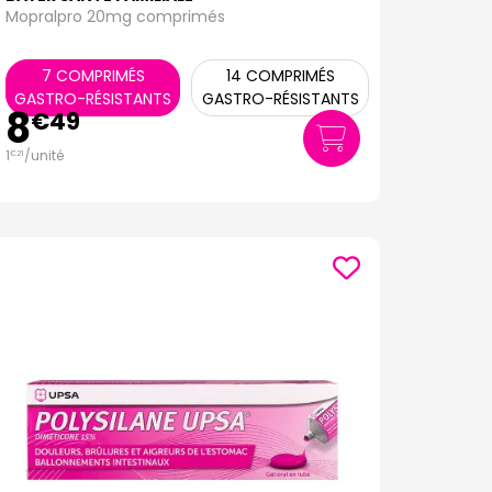
Mopralpro 20mg comprimés
7 COMPRIMÉS
14 COMPRIMÉS
GASTRO-RÉSISTANTS
GASTRO-RÉSISTANTS
8
€
49
1
/unité
€
21