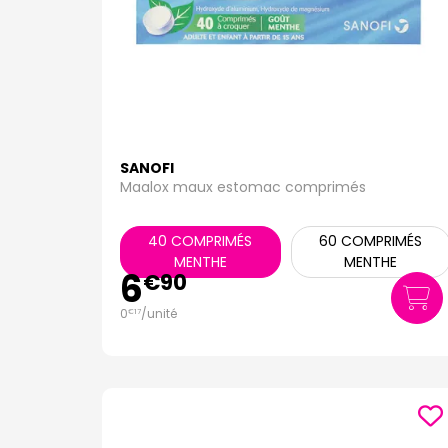
SANOFI
Maalox maux estomac comprimés
40 COMPRIMÉS
60 COMPRIMÉS
MENTHE
MENTHE
6
€
90
0
/unité
€
17