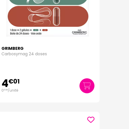
GRIMBERG
Carbosymag 24 doses
4
€
01
0
/unité
€
08