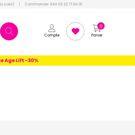
du colis)
|
Commande-SAV 03 22 71 64 16
0
Compte
Panier
Lift -30%