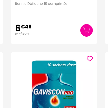
Rennie Déflatine 18 comprimés
6
€
49
0
/unité
€
36