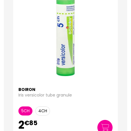
BOIRON
Iris versicolor tube granule
5CH
4CH
2
€
85