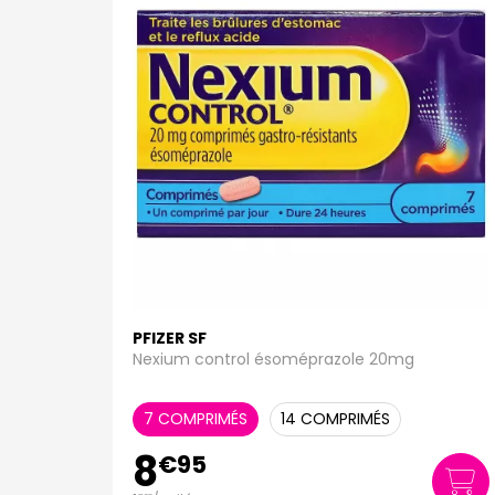
PFIZER SF
Nexium control ésoméprazole 20mg
7 COMPRIMÉS
14 COMPRIMÉS
8
€
95