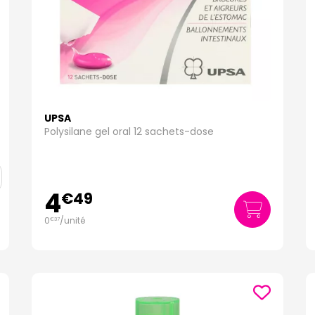
UPSA
Polysilane gel oral 12 sachets-dose
4
€
49
0
/unité
€
37