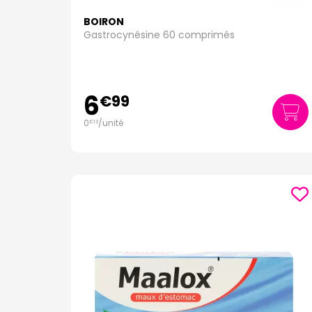
BOIRON
Gastrocynésine 60 comprimés
6
€
99
0
/unité
€
12