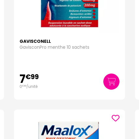
GAVISCONELL
GavisconPro menthe 10 sachets
7
€
99
0
/unité
€
80