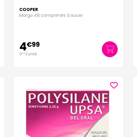
COOPER
Marga 48 comprimés à sucer
4
€
99
0
/unité
€
10