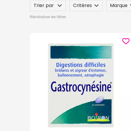
Trier par
Critères
Marque
Réinitialiser les filtres
Label
Indication / Contre-indicatio