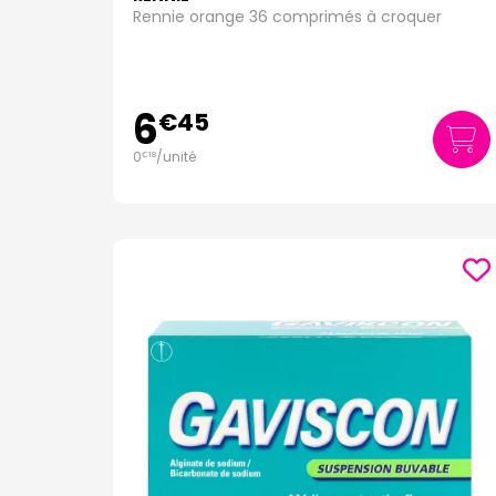
Rennie orange 36 comprimés à croquer
6
€
45
0
/unité
€
18