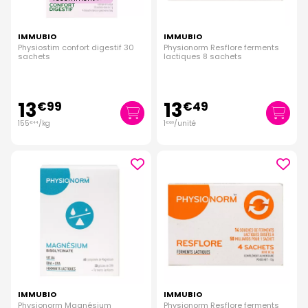
IMMUBIO
IMMUBIO
Physiostim confort digestif 30
Physionorm Resflore ferments
sachets
lactiques 8 sachets
13
13
€
99
€
49
155
/kg
1
/unité
€
44
€
69
IMMUBIO
IMMUBIO
Physionorm Magnésium
Physionorm Resflore ferments