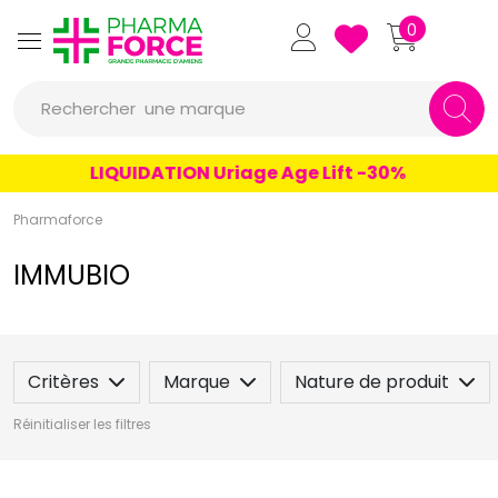
Pharmaforce Grande Pharmacie 
0
une marque
Rechercher
un conseil
LIQUIDATION Uriage Age Lift -30%
un produit
Pharmaforce
une marque
IMMUBIO
Critères
Marque
Nature de produit
Réinitialiser les filtres