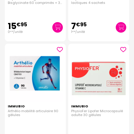
Bisglycinate 60 comprimés + 30
lactiques 4 sachets
gélules
15
7
€
95
€
95
0
/unité
1
/unité
€
18
€
99
IMMUBIO
IMMUBIO
Arthélio mobilité articulaire 90
PhysioFer Lipofer Microcapsulé
gélules
adulte 30 gélules