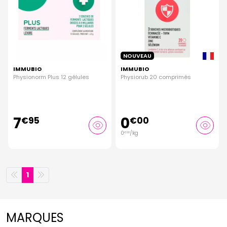
NOUVEAU
IMMUBIO
IMMUBIO
Physionorm Plus 12 gélules
Physiorub 20 comprimés
7
0
€
95
€
00
0
/kg
€
00
1
MARQUES