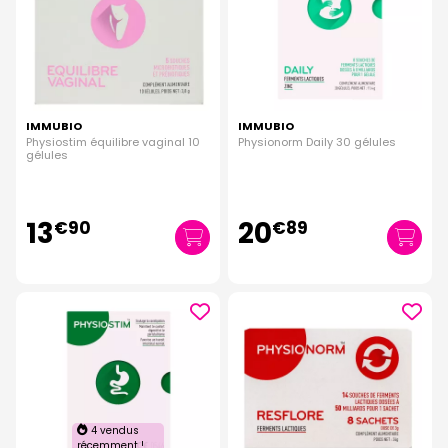
IMMUBIO
IMMUBIO
Physiostim équilibre vaginal 10
Physionorm Daily 30 gélules
gélules
13
20
€
90
€
89
4 vendus
récemment !