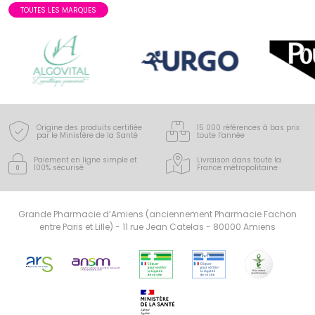
TOUTES LES MARQUES
Origine des produits certifiée
15 000 références à bas prix
par le Ministère de la Santé
toute l’année
Paiement en ligne simple
et
Livraison dans toute la
100% sécurisé
France
métropolitaine
Grande Pharmacie d’Amiens (anciennement Pharmacie Fachon
entre Paris et Lille) - 11 rue Jean Catelas - 80000 Amiens