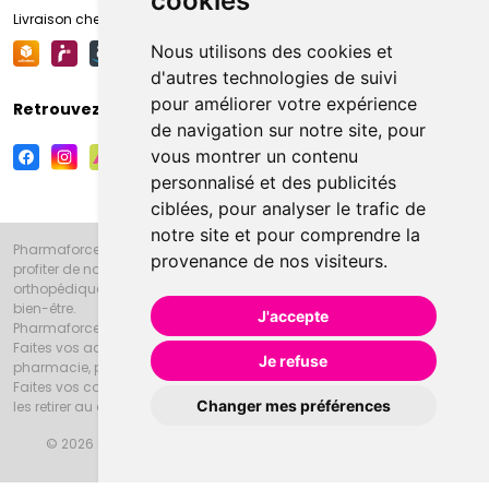
cookies
Livraison chez votre commerçant
Nous utilisons des cookies et
d'autres technologies de suivi
pour améliorer votre expérience
Retrouvez-nous sur vos réseaux sociaux
de navigation sur notre site, pour
vous montrer un contenu
personnalisé et des publicités
ciblées, pour analyser le trafic de
notre site et pour comprendre la
Pharmaforce.fr et la Grande Pharmacie d’Amiens vous souhaitent de
provenance de nos visiteurs.
profiter de notre accueil, de nos conseils pharmaceutiques,
orthopédiques, homéopathiques, parapharmaceutiques, beauté et
bien-être.
J'accepte
Pharmaforce.fr est le site internet de la Grande Pharmacie d’Amiens.
Faites vos achats en ligne grâce à un choix de 20000 références en
Je refuse
pharmacie, parapharmacie, diététique et animaux (vétérinaire).
Faites vos courses de pharmacie et parapharmacie en ligne et venez
Changer mes préférences
les retirer au drive ou vous les faire livrer à domicile.
© 2026 Grande Pharmacie d’Amiens
Tous droits réservés
Apotekisto