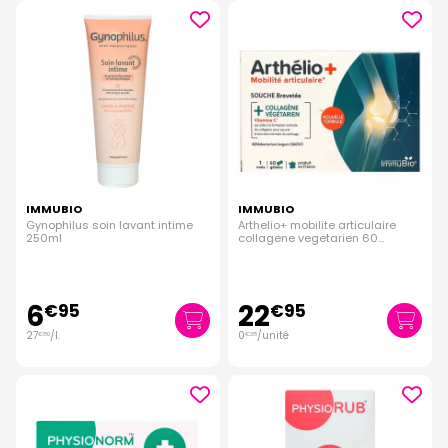
IMMUBIO
IMMUBIO
Gynophilus soin lavant intime
Arthelio+ mobilite articulaire
250ml
collagene vegetarien 60
gélules
6
22
€
95
€
95
27
/
l.
0
/unité
€
80
€
38