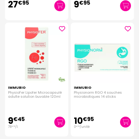
27
9
€
95
€
95
IMMUBIO
IMMUBIO
PhysioFer Lipofer Microcapsulé
Physionorm RGO 4 souches
adulte solution buvable 120ml
microbiotiques 14 sticks
9
10
€
45
€
95
78
/
l.
0
/unité
€
75
€
78