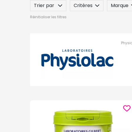
Trier par
Critères
Marque
Réinitialiser les filtres
Label
Posez une question
Physio