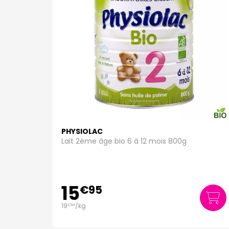
PHYSIOLAC
Lait 2ème âge bio 6 à 12 mois 800g
15
€
95
19
/kg
€
94