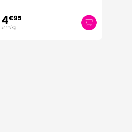
4
€
95
24
/kg
€
75