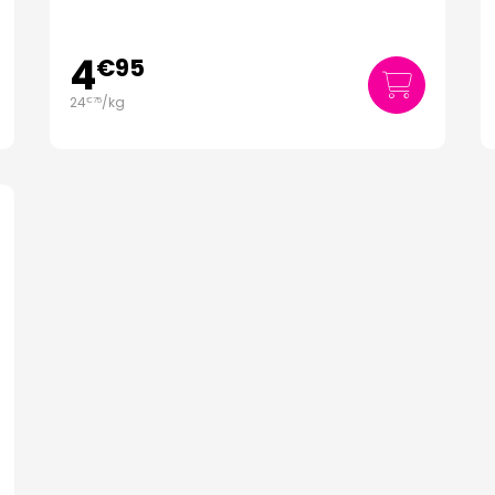
4
€
95
24
/kg
€
75