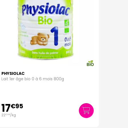
PHYSIOLAC
Lait 1er âge bio 0 à 6 mois 800g
17
€
95
22
/kg
€
44