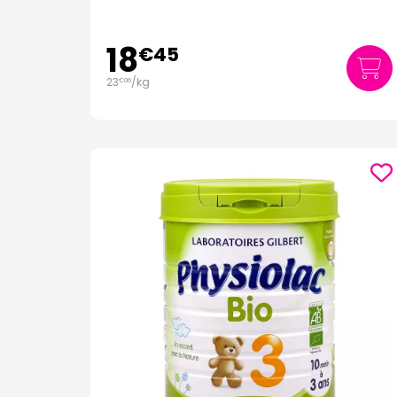
18
€
45
23
/kg
€
06