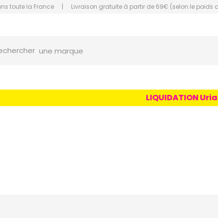
ans toute la France
|
Livraison gratuite à partir de 69€ (selon le poids 
orce Grande Pharmacie Amiens Fachon
une marque
echercher
un conseil
un produit
LIQUIDATION Uriage A
une marque