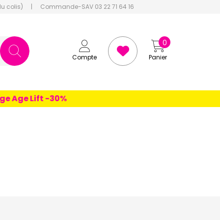
du colis)
|
Commande-SAV 03 22 71 64 16
0
Compte
Panier
ge Lift -30%