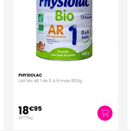
PHYSIOLAC
Lait bio AR 1 de 0 à 6 mois 800g
18
€
95
23
/kg
€
69