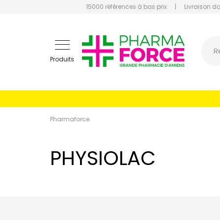
15000 références à bas prix
|
Livraison d
Pharmaf
R
Produits
Pharmaforce
PHYSIOLAC