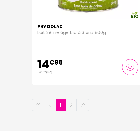
PHYSIOLAC
Lait 3ème âge bio à 3 ans 800g
14
€
95
18
/kg
€
69
1