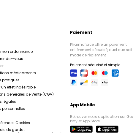
Paiement
Pharmaforce offre un paiement
entièrement sécurisé, quel que soit 
r mon ordonnance
mode de règlement
e rendez-vous
Paiement sécurisé et simple
er
ations médicaments
s pratiques
 un effet indésirable
ons Générales de Vente (CGV)
s légales
App Mobile
 personnelles
Retrouver notre application sur Go
Play et App Store
férences Cookies
ie de garde :