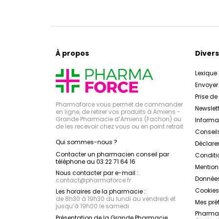
À propos
Divers
Lexique
Envoye
Prise d
Pharmaforce vous permet de commander
Newslett
en ligne, de retirer vos produits à Amiens -
Grande Pharmacie d’Amiens (Fachon) ou
Inform
de les recevoir chez vous ou en point retrait
Conseil
Qui sommes-nous ?
Déclarer
Contacter un pharmacien conseil par
Conditi
téléphone au 03 22 71 64 16
Mention
Nous contacter par e-mail :
Données
contact
@
pharmaforce.fr
Cookies
Les horaires de la pharmacie :
de 8h30 à 19h30 du lundi au vendredi et
Mes pré
jusqu’à 19h00 le samedi
Pharmac
Présentation de la Grande Pharmacie