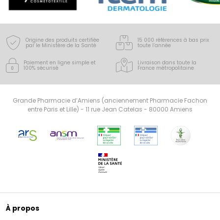
Origine des produits certifiée
15 000 références à bas prix
par le Ministère de la Santé
toute l’année
Paiement en ligne simple
et
Livraison dans toute la
100% sécurisé
France
métropolitaine
Grande Pharmacie d’Amiens (anciennement Pharmacie Fachon
entre Paris et Lille) - 11 rue Jean Catelas - 80000 Amiens
À propos