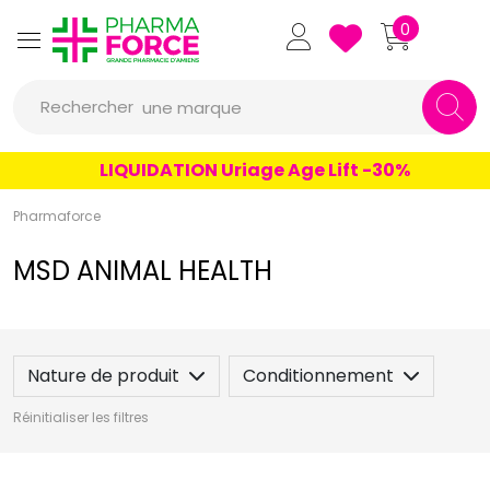
un conseil
Pharmaforce Grande Pharmacie 
0
un produit
Rechercher
une marque
LIQUIDATION Uriage Age Lift -30%
Pharmaforce
MSD ANIMAL HEALTH
Nature de produit
Conditionnement
Réinitialiser les filtres