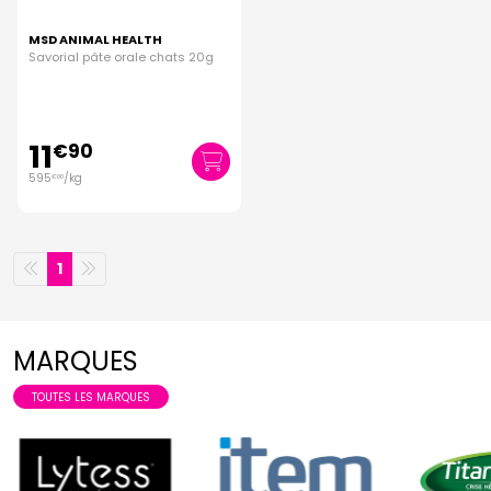
MSD ANIMAL HEALTH
Savorial pâte orale chats 20g
11
€
90
595
/kg
€
00
1
MARQUES
TOUTES LES MARQUES