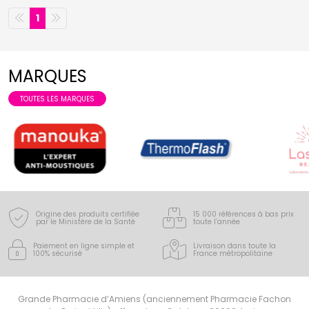
1
MARQUES
TOUTES LES MARQUES
Origine des produits certifiée
15 000 références à bas prix
par le Ministère de la Santé
toute l’année
Paiement en ligne simple
et
Livraison dans toute la
100% sécurisé
France
métropolitaine
Grande Pharmacie d’Amiens (anciennement Pharmacie Fachon