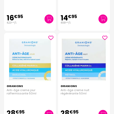
16
14
€
95
€
95
423
/
l.
498
/
l.
€
75
€
33
GRANIONS
GRANIONS
Anti-âge creme jour
Anti-âge creme nuit
raffermissante 50ml
régénérante 50ml
28
28
€
95
€
95