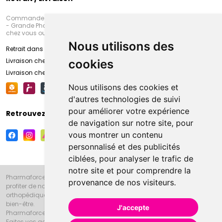
Commandez en ligne et venez chercher votre commande à Amiens
- Grande Pharmacie d’Amiens (Fachon) ou recevez-là rapidement
chez vous ou en point retrait
Nous utilisons des
Retrait dans la pharmacie d’Amiens
Livraison chez vous
cookies
Livraison chez votre commerçant
Nous utilisons des cookies et
d'autres technologies de suivi
pour améliorer votre expérience
Retrouvez-nous sur vos réseaux sociaux
de navigation sur notre site, pour
vous montrer un contenu
personnalisé et des publicités
ciblées, pour analyser le trafic de
notre site et pour comprendre la
Pharmaforce.fr et la Grande Pharmacie d’Amiens vous souhaitent de
provenance de nos visiteurs.
profiter de notre accueil, de nos conseils pharmaceutiques,
orthopédiques, homéopathiques, parapharmaceutiques, beauté et
bien-être.
J'accepte
Pharmaforce.fr est le site internet de la Grande Pharmacie d’Amiens.
Faites vos achats en ligne grâce à un choix de 20000 références en