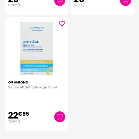
579
/
l.
579
/
l.
€
00
€
00
GRANIONS
Serum liftant anti-âge 30ml
22
€
95
765
/
l.
€
00