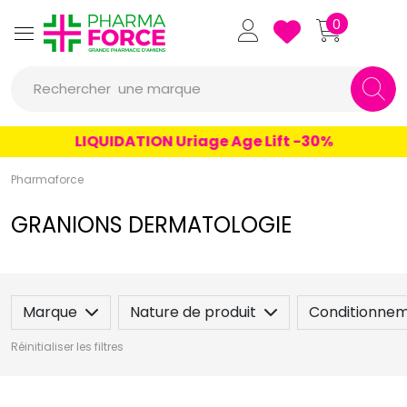
Pharmaforce Grande Pharmacie 
0
une marque
Rechercher
un conseil
LIQUIDATION Uriage Age Lift -30%
un produit
Pharmaforce
une marque
GRANIONS DERMATOLOGIE
Marque
Nature de produit
Conditionne
Réinitialiser les filtres