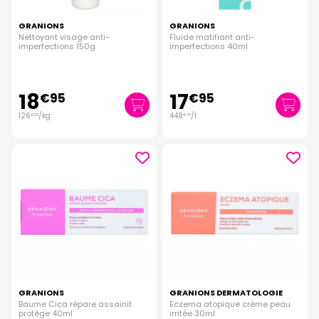
GRANIONS
GRANIONS
Nettoyant visage anti-
Fluide matifiant anti-
imperfections 150g
imperfections 40ml
18
17
€
95
€
95
126
/kg
448
/
l.
€
33
€
75
GRANIONS
GRANIONS DERMATOLOGIE
Baume Cica répare assainit
Eczema atopique crème peau
protège 40ml
irritée 30ml