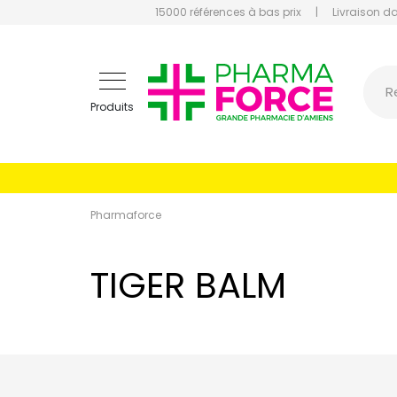
15000 références à bas prix
|
Livraison d
Pharmaf
R
Produits
Pharmaforce
TIGER BALM