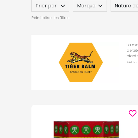
Trier par
Marque
Nature de
Réinitialiser les filtres
Posez une question
La ma
de têt
plante
sont :