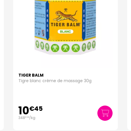
TIGER BALM
Tigre blanc crème de massage 30g
10
€
45
348
/kg
€
33