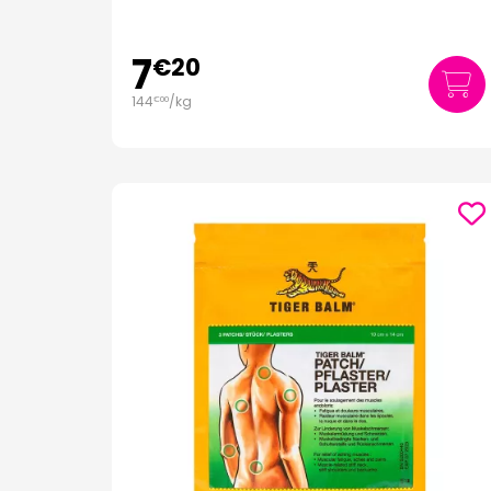
7
€
20
144
/kg
€
00