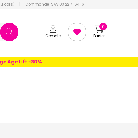
du colis)
|
Commande-SAV 03 22 71 64 16
0
Compte
Panier
ge Lift -30%