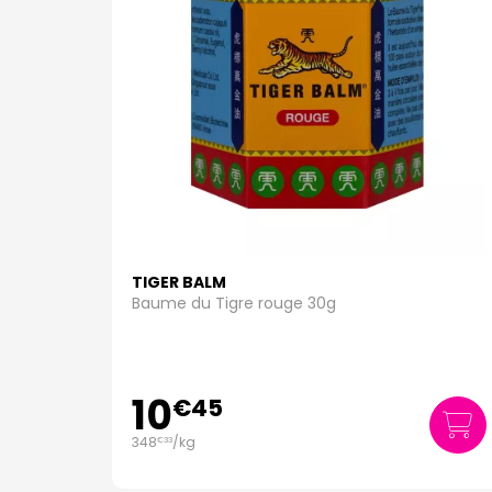
TIGER BALM
Baume du Tigre rouge 30g
10
€
45
348
/kg
€
33