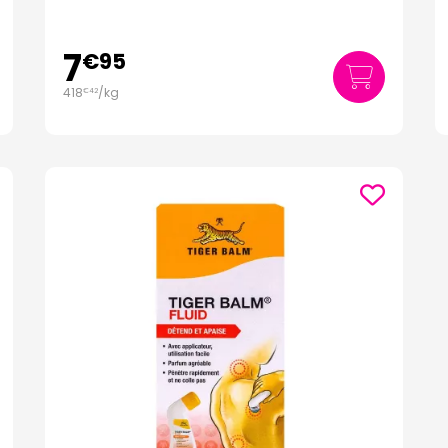
7
€
95
418
/kg
€
42