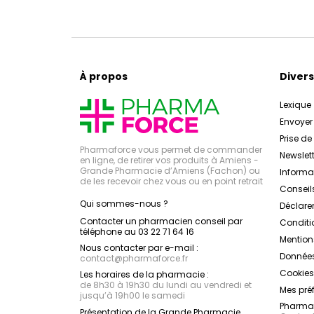
À propos
Divers
Lexique
Envoye
Prise d
Pharmaforce vous permet de commander
Newslett
en ligne, de retirer vos produits à Amiens -
Grande Pharmacie d’Amiens (Fachon) ou
Inform
de les recevoir chez vous ou en point retrait
Conseil
Qui sommes-nous ?
Déclarer
Contacter un pharmacien conseil par
Conditi
téléphone au 03 22 71 64 16
Mention
Nous contacter par e-mail :
Données
contact
@
pharmaforce.fr
Cookies
Les horaires de la pharmacie :
de 8h30 à 19h30 du lundi au vendredi et
Mes pré
jusqu’à 19h00 le samedi
Pharmac
Présentation de la Grande Pharmacie