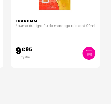
TIGER BALM
Baume du tigre fluide massage relaxant 90ml
9
€
95
110
/
litre
€
56