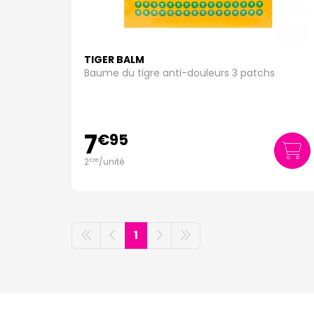
TIGER BALM
Baume du tigre anti-douleurs 3 patchs
7
€
95
2
/unité
€
65
1