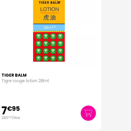
TIGER BALM
Tigre rouge lotion 28ml
7
€
95
283
/
litre
€
93