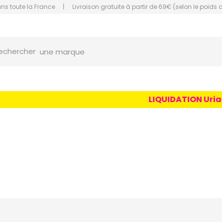
ans toute la France
|
Livraison gratuite à partir de 69€ (selon le poids 
orce Grande Pharmacie Amiens Fachon
une marque
echercher
un conseil
un produit
LIQUIDATION Uriage A
une marque