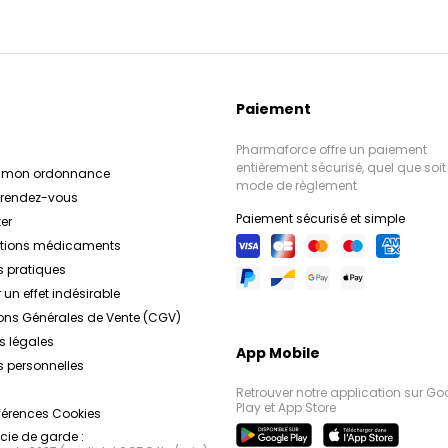
Paiement
Pharmaforce offre un paiement
entièrement sécurisé, quel que soit 
r mon ordonnance
mode de règlement
e rendez-vous
Paiement sécurisé et simple
er
ations médicaments
s pratiques
 un effet indésirable
ons Générales de Vente (CGV)
s légales
App Mobile
 personnelles
Retrouver notre application sur Go
Play et App Store
férences Cookies
ie de garde :