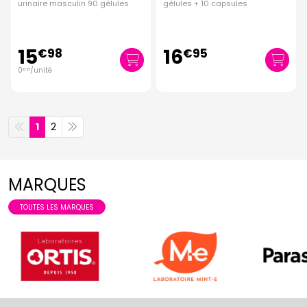
urinaire masculin 90 gélules
gélules + 10 capsules
15
16
€
98
€
95
0
/unité
€
18
1
2
MARQUES
TOUTES LES MARQUES