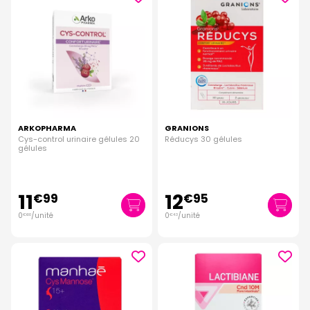
ARKOPHARMA
GRANIONS
Cys-control urinaire gélules 20
Réducys 30 gélules
gélules
11
12
€
99
€
95
0
/unité
0
/unité
€
60
€
43