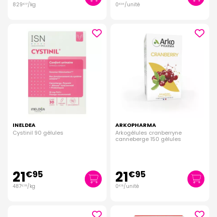
829
/kg
0
/unité
€
17
€
04
INELDEA
ARKOPHARMA
Cystinil 90 gélules
Arkogélules cranberryne
canneberge 150 gélules
21
21
€
95
€
95
487
/kg
0
/unité
€
78
€
15