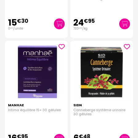
15
24
€
30
€
95
0
/unité
733
/kg
€
51
€
82
MANHAE
SIDN
Intima équilibre 15+ 30 gélules
Canneberge système urinaire
30 gélules
€
95
€
48