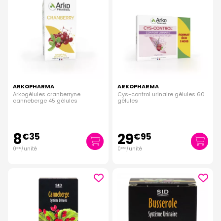
ARKOPHARMA
ARKOPHARMA
Arkogélules cranberryne
Cys-control urinaire gélules 60
canneberge 45 gélules
gélules
8
29
€
35
€
95
0
/unité
0
/unité
€
19
€
50