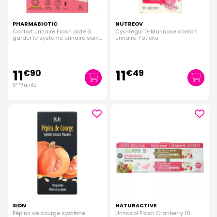
PHARMABIOTIC
NUTREOV
Confort urinaire Flash aide à
Cys-régul D-Mannose confort
garder le système urinaire sain
urinaire 7 sticks
15 gélules
11
11
€
90
€
49
0
/unité
€
79
SIDN
NATURACTIVE
Pépins de courge système
Urinasol Flash Cranberry 10