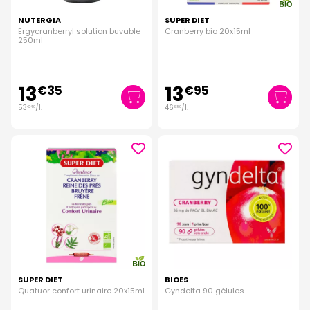
NUTERGIA
SUPER DIET
Ergycranberryl solution buvable
Cranberry bio 20x15ml
250ml
13
13
€
35
€
95
53
/
l.
46
/
l.
€
40
€
50
SUPER DIET
BIOES
Quatuor confort urinaire 20x15ml
Gyndelta 90 gélules