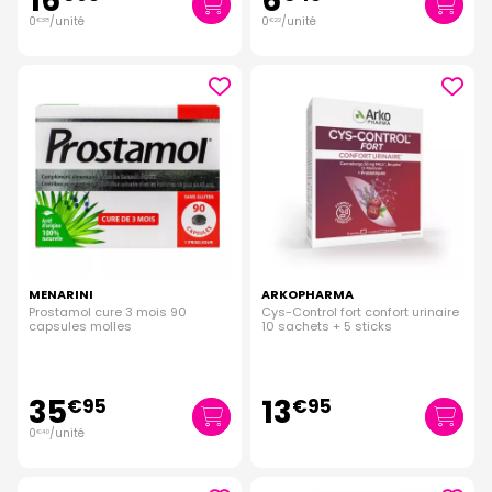
16
6
0
/unité
0
/unité
€
38
€
22
MENARINI
ARKOPHARMA
Prostamol cure 3 mois 90
Cys-Control fort confort urinaire
capsules molles
10 sachets + 5 sticks
35
13
€
95
€
95
0
/unité
€
40