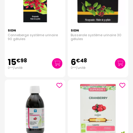
SIDN
SIDN
Canneberge système urinaire
Busserole système urinaire 30
90 gélules
gélules
15
6
€
98
€
48
0
/unité
0
/unité
€
18
€
22