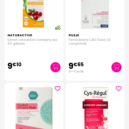
NATURACTIVE
PILEJE
Extrait concentré Cranberry bio
Feminibiane CBU Flash 20
60 gélules
comprimés
9
9
€
10
€
65
0
/unité
€
48