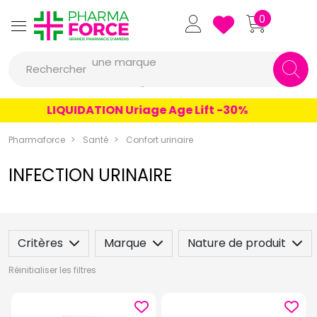
Pharmaforce Grande Pharmacie 
0
une marque
Rechercher
un conseil
un produit
LIQUIDATION Uriage Age Lift -30%
une marque
Pharmaforce
Santé
Confort urinaire
INFECTION URINAIRE
Critères
Marque
Nature de produit
Réinitialiser les filtres