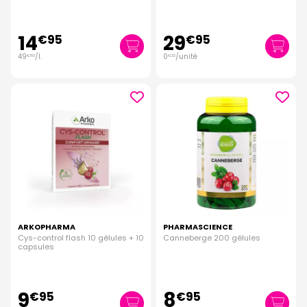
14
29
€
95
€
95
49
/
l.
0
/unité
€
83
€
33
ARKOPHARMA
PHARMASCIENCE
Cys-control flash 10 gélules + 10
Canneberge 200 gélules
capsules
9
8
€
95
€
95