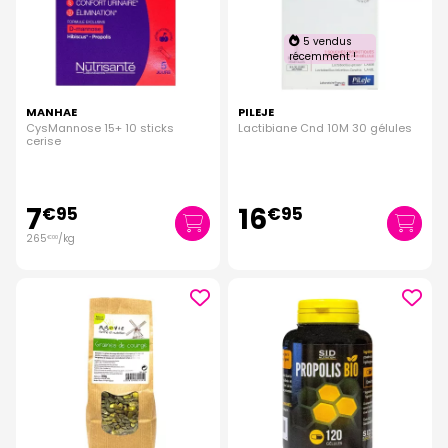
5 vendus
récemment !
MANHAE
PILEJE
CysMannose 15+ 10 sticks
Lactibiane Cnd 10M 30 gélules
cerise
7
16
€
95
€
95
265
/kg
€
00