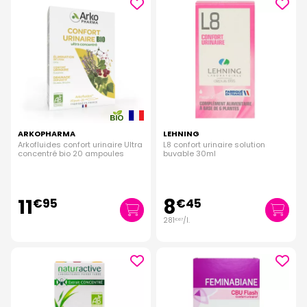
ARKOPHARMA
LEHNING
Arkofluides confort urinaire Ultra
L8 confort urinaire solution
concentré bio 20 ampoules
buvable 30ml
11
8
€
95
€
45
281
/
l.
€
67