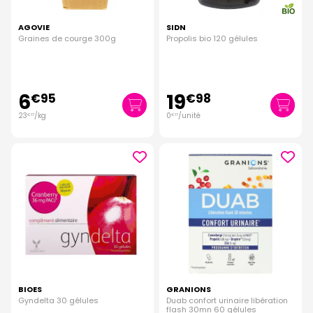
AGOVIE
SIDN
Graines de courge 300g
Propolis bio 120 gélules
6
19
€
95
€
98
23
/kg
0
/unité
€
17
€
17
BIOES
GRANIONS
Gyndelta 30 gélules
Duab confort urinaire libération
flash 30mn 60 gélules