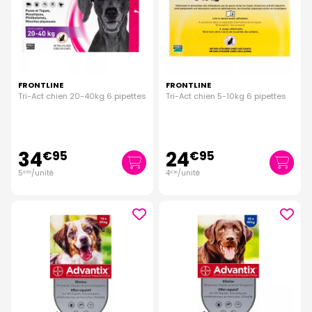
FRONTLINE
FRONTLINE
Tri-Act chien 20-40kg 6 pipettes
Tri-Act chien 5-10kg 6 pipettes
34
24
€
95
€
95
5
/unité
4
/unité
€
83
€
16