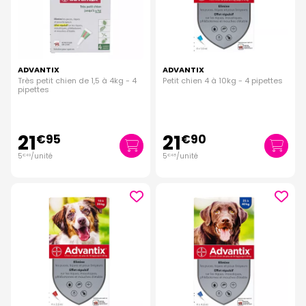
ADVANTIX
ADVANTIX
Très petit chien de 1,5 à 4kg - 4
Petit chien 4 à 10kg - 4 pipettes
pipettes
21
21
€
95
€
90
5
/unité
5
/unité
€
49
€
48