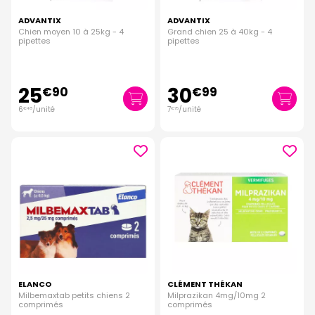
ADVANTIX
ADVANTIX
Chien moyen 10 à 25kg - 4
Grand chien 25 à 40kg - 4
pipettes
pipettes
25
30
€
90
€
99
6
/unité
7
/unité
€
48
€
75
ELANCO
CLÉMENT THÉKAN
Milbemaxtab petits chiens 2
Milprazikan 4mg/10mg 2
comprimés
comprimés