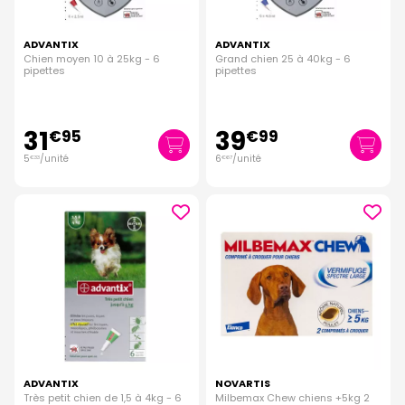
ADVANTIX
ADVANTIX
Chien moyen 10 à 25kg - 6
Grand chien 25 à 40kg - 6
pipettes
pipettes
31
39
€
95
€
99
5
/unité
6
/unité
€
33
€
67
ADVANTIX
NOVARTIS
Très petit chien de 1,5 à 4kg - 6
Milbemax Chew chiens +5kg 2