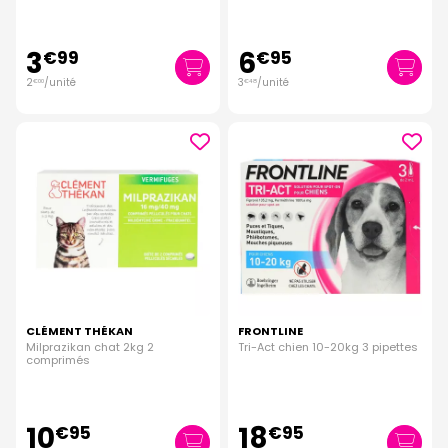
3
6
€
99
€
95
2
/unité
3
/unité
€
00
€
48
CLÉMENT THÉKAN
FRONTLINE
Milprazikan chat 2kg 2
Tri-Act chien 10-20kg 3 pipettes
comprimés
10
18
€
95
€
95