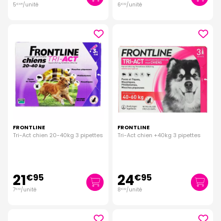
5
/unité
6
/unité
€
48
€
32
FRONTLINE
FRONTLINE
Tri-Act chien 20-40kg 3 pipettes
Tri-Act chien +40kg 3 pipettes
21
24
€
95
€
95
7
/unité
8
/unité
€
32
€
32