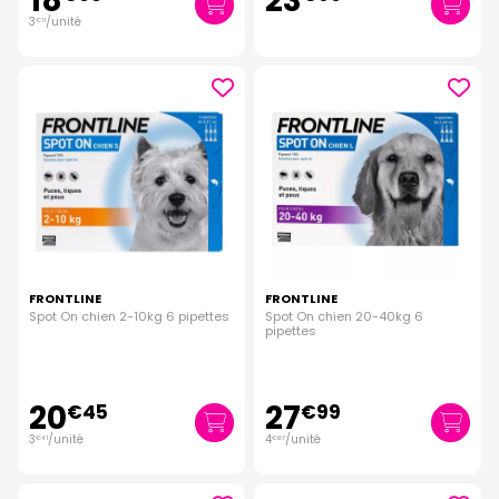
18
23
3
/unité
€
11
FRONTLINE
FRONTLINE
Spot On chien 2-10kg 6 pipettes
Spot On chien 20-40kg 6
pipettes
20
27
€
45
€
99
3
/unité
4
/unité
€
41
€
67