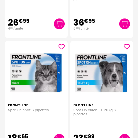
26
36
€
99
€
95
4
/unité
6
/unité
€
50
€
16
FRONTLINE
FRONTLINE
Spot On chat 6 pipettes
Spot On chien 10-20kg 6
pipettes
€
65
€
99