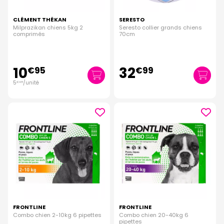
CLÉMENT THÉKAN
SERESTO
Milprazikan chiens 5kg 2
Seresto collier grands chiens
comprimés
70cm
10
32
€
95
€
99
5
/unité
€
48
FRONTLINE
FRONTLINE
Combo chien 2-10kg 6 pipettes
Combo chien 20-40kg 6
pipettes