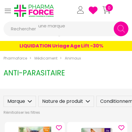
Pharmaforce Grande Pharmacie 
0
une marque
Rechercher
un conseil
un produit
LIQUIDATION Uriage Age Lift -30%
une marque
Pharmaforce
Médicament
Animaux
ANTI-PARASITAIRE
Marque
Nature de produit
Conditionne
Réinitialiser les filtres