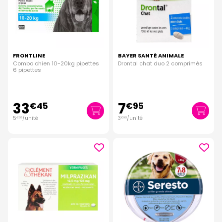
FRONTLINE
BAYER SANTÉ ANIMALE
Combo chien 10-20kg pipettes
Drontal chat duo 2 comprimés
6 pipettes
33
7
€
45
€
95
5
/unité
3
/unité
€
58
€
98