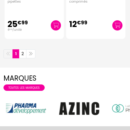
pipettes
comprimés
25
12
€
99
€
99
4
/unité
€
33
1
2
MARQUES
TOUTES LES MARQUES