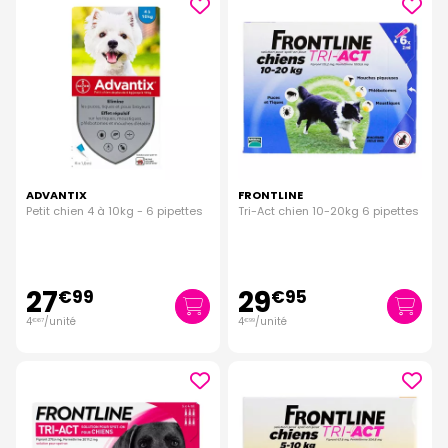
ADVANTIX
FRONTLINE
Petit chien 4 à 10kg - 6 pipettes
Tri-Act chien 10-20kg 6 pipettes
27
29
€
99
€
95
4
/unité
4
/unité
€
67
€
99