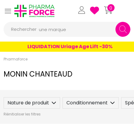
un conseil
Pharmaforce Grande Pharmacie 
0
un produit
Rechercher
une marque
LIQUIDATION Uriage Age Lift -30%
Pharmaforce
MONIN CHANTEAUD
Nature de produit
Conditionnement
Spéc
Réinitialiser les filtres