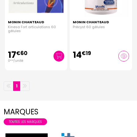
MONIN CHANTEAUD
MONIN CHANTEAUD
Kinesa Fort articulations 60
Précyst 60 gélules
gélules
17
14
€
60
€
19
0
/unité
€
29
1
MARQUES
TOUTES LES MARQUES