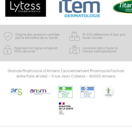
Origine des produits certifiée
15 000 références à bas prix
par le Ministère de la Santé
toute l’année
Paiement en ligne simple
et
Livraison dans toute la
100% sécurisé
France
métropolitaine
Grande Pharmacie d’Amiens (anciennement Pharmacie Fachon
entre Paris et Lille) - 11 rue Jean Catelas - 80000 Amiens