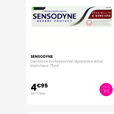
SENSODYNE
Dentifrice Professionnel réparateur éclat
blancheur 75ml
4
€
95
66
/
litre
€
00