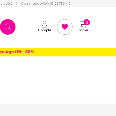
du colis)
|
Commande-SAV 03 22 71 64 16
0
Compte
Panier
e Lift -30%