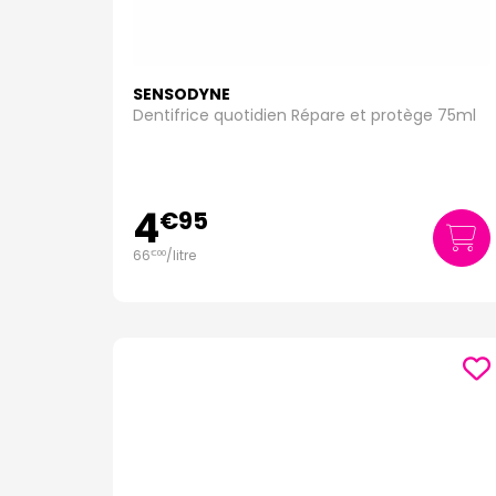
SENSODYNE
Dentifrice quotidien Répare et protège 75ml
4
€
95
66
/
litre
€
00