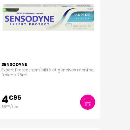
SENSODYNE
Expert Protect sensibilité et gencives menthe
fraiche 75ml
4
€
95
66
/
litre
€
00