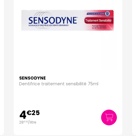
SENSODYNE
Dentifrice traitement sensibilité 75ml
4
€
25
28
/
litre
€
33