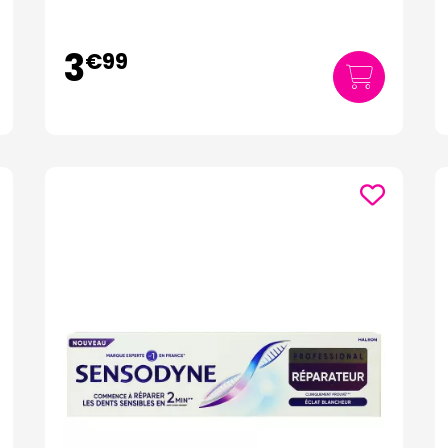
3
€
99