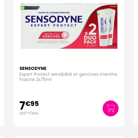
SENSODYNE
Expert Protect sensibilité et gencives menthe
fraiche 2x75ml
7
€
95
106
/
litre
€
00