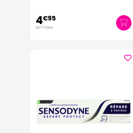
4
€
95
66
/
litre
€
00