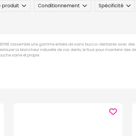
 produit
Conditionnement
Spécificité
sez une question
DYNE rassemble une gamme entière de soins bucco-dentaires avec des ca
estaurer la blancheur naturelle de vos dents, le fluor pour maintenir des d
ouche saine et propre.