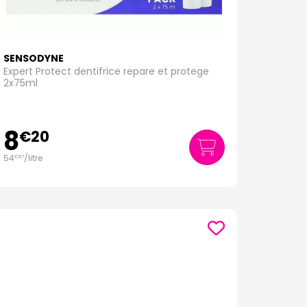
SENSODYNE
Expert Protect dentifrice repare et protege
2x75ml
8
€
20
54
/
litre
€
67