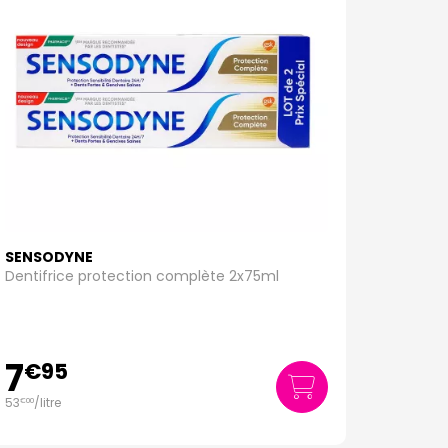
SENSODYNE
Dentifrice protection complète 2x75ml
7
€
95
53
/
litre
€
00