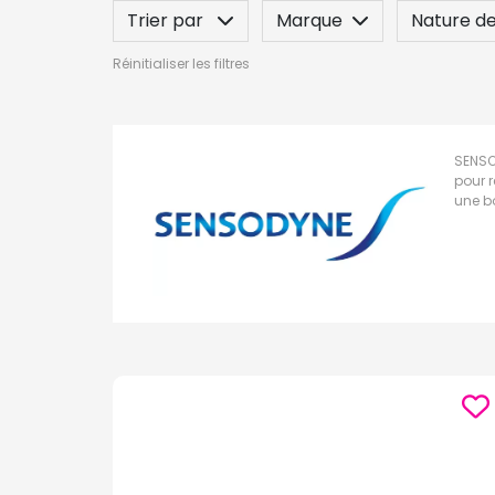
Trier par
Marque
Nature de
Réinitialiser les filtres
Indication / Contre-indication
Po
SENSO
pour r
une b