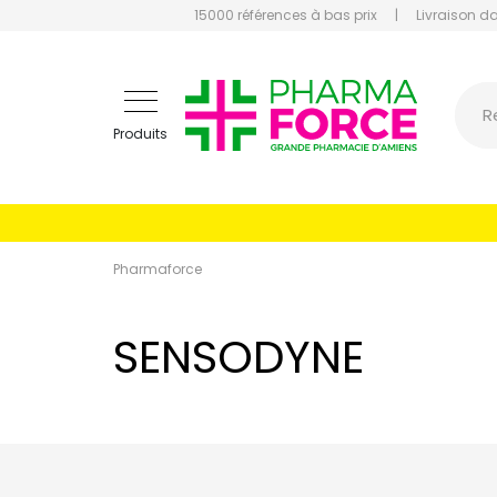
15000 références à bas prix
|
Livraison d
Pharmaf
R
Produits
Pharmaforce
SENSODYNE