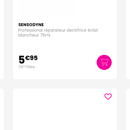
SENSODYNE
Professional réparateur dentifrice éclat
blancheur 75ml
5
€
95
79
/
litre
€
33