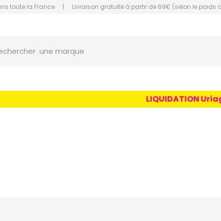
ans toute la France
|
Livraison gratuite à partir de 69€ (selon le poids 
orce Grande Pharmacie Amiens Fachon
une marque
echercher
un conseil
un produit
LIQUIDATION Uriage Ag
une marque