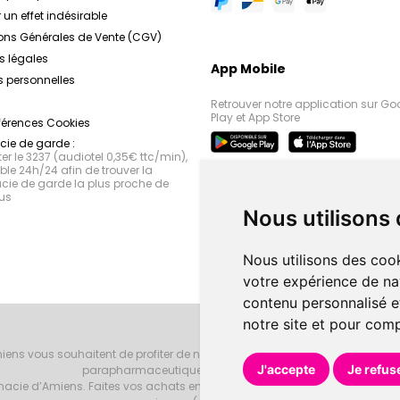
 un effet indésirable
ons Générales de Vente (CGV)
s légales
App Mobile
 personnelles
Retrouver notre application sur Go
Play et App Store
férences Cookies
ie de garde :
r le 3237 (audiotel 0,35€ ttc/min),
le 24h/24 afin de trouver la
ie de garde la plus proche de
us
Nous utilisons
Nous utilisons des cook
votre expérience de na
contenu personnalisé et
notre site et pour com
iens vous souhaitent de profiter de notre accueil, de nos conseils phar
J'accepte
Je refus
parapharmaceutiques, beauté et bien-être.
armacie d’Amiens. Faites vos achats en ligne grâce à un choix de 20000 r