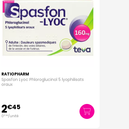
RATIOPHARM
Spasfon Lyoc Phloroglucinol 5 lyophilisats
oraux
2
€
45
0
/unité
€
49