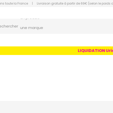
ans toute la France
|
Livraison gratuite à partir de 69€ (selon le poids 
un conseil
un produit
orce Grande Pharmacie Amiens Fachon
echercher
une marque
LIQUIDATION Uriage