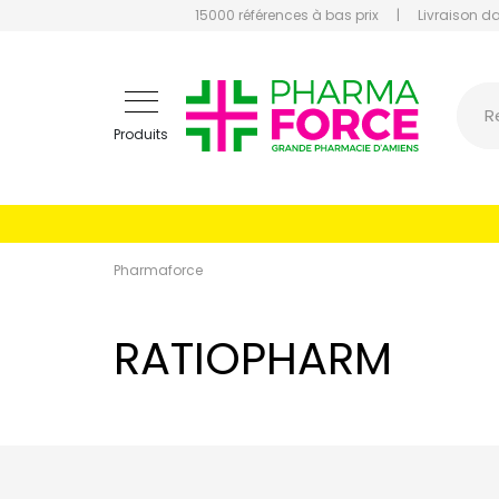
15000 références à bas prix
|
Livraison d
Pharmaf
R
Produits
Pharmaforce
RATIOPHARM