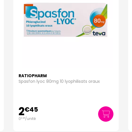
RATIOPHARM
Spasfon lyoc 80mg 10 lyophilisats oraux
2
€
45
0
/unité
€
25