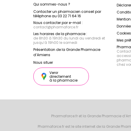
Qui sommes-nous ?
Déclarer
Contacter un pharmacien conseil par
Conditi
téléphone au 03 22 71 64 16
Mention
Nous contacter par e-mail :
Données
contact
@
pharmaforce.fr
Cookies
Les horaires de la pharmacie :
de 8h30 à 19h30 du lundi au vendredi et
Mes pré
jusqu’à 19h00 le samedi
Pharmac
Présentation de la Grande Pharmacie
Contacte
d’Amiens
accessib
pharmac
Nous situer
chez vo
Venir
directement
à la pharmacie
Pharmaforce.fr et la Grande Pharmacie d’Am
Pharmaforce.fr est le site internet de la Grande Ph