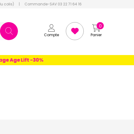
du colis)
|
Commande-SAV 03 22 71 64 16
0
Compte
Panier
 Age Lift -30%