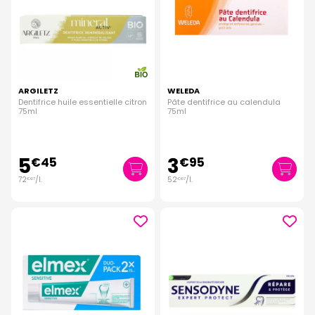
ARGILETZ
WELEDA
Dentifrice huile essentielle citron
Pâte dentifrice au calendula
75ml
75ml
5
3
€
45
€
95
72
/
l.
52
/
l.
€
67
€
67