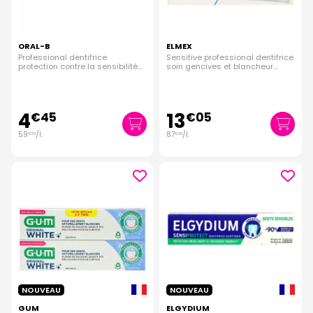
ORAL-B
ELMEX
Professional dentifrice
Sensitive professional dentifrice
protection contre la sensibilité
soin gencives et blancheur
75ml
2x75ml
4
13
€
45
€
05
59
/
l.
87
/
l.
€
33
€
00
NOUVEAU
NOUVEAU
GUM
ELGYDIUM