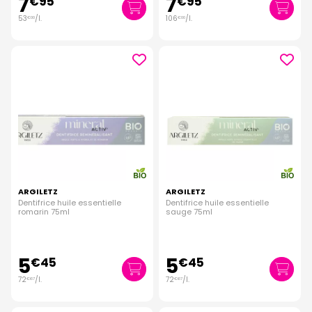
7
7
€
95
€
95
53
/
l.
106
/
l.
€
00
€
00
ARGILETZ
ARGILETZ
Dentifrice huile essentielle
Dentifrice huile essentielle
romarin 75ml
sauge 75ml
5
5
€
45
€
45
72
/
l.
72
/
l.
€
67
€
67