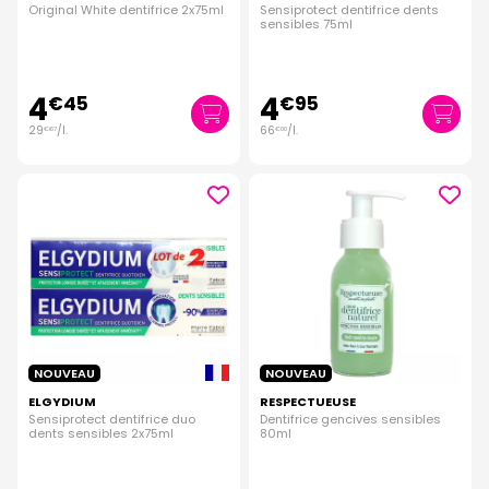
Original White dentifrice 2x75ml
Sensiprotect dentifrice dents
sensibles 75ml
4
4
€
45
€
95
29
/
l.
66
/
l.
€
67
€
00
NOUVEAU
NOUVEAU
ELGYDIUM
RESPECTUEUSE
Sensiprotect dentifrice duo
Dentifrice gencives sensibles
dents sensibles 2x75ml
80ml