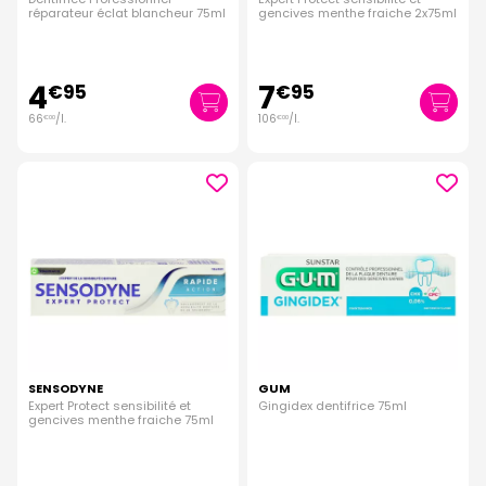
réparateur éclat blancheur 75ml
gencives menthe fraiche 2x75ml
4
7
€
95
€
95
66
/
l.
106
/
l.
€
00
€
00
SENSODYNE
GUM
Expert Protect sensibilité et
Gingidex dentifrice 75ml
gencives menthe fraiche 75ml