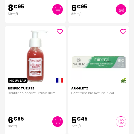
8
6
€
95
€
95
59
/
l.
86
/
l.
€
67
€
88
NOUVEAU
RESPECTUEUSE
ARGILETZ
Dentifrice enfant Fraise 80ml
Dentifrice bio nature 75ml
6
5
€
95
€
45
86
/
l.
72
/
l.
€
88
€
67