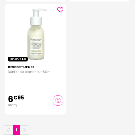
NOUVEAU
RESPECTUEUSE
Dentifrice blancheur 80ml
6
€
95
86
/
l.
€
88
1