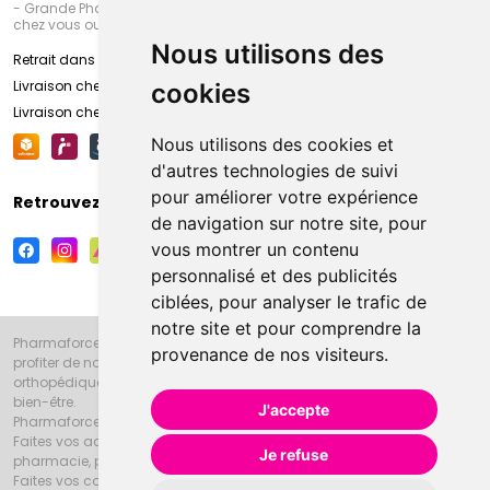
- Grande Pharmacie d’Amiens (Fachon) ou recevez-là rapidement
chez vous ou en point retrait
Nous utilisons des
Retrait dans la pharmacie d’Amiens
Livraison chez vous
cookies
Livraison chez votre commerçant
Nous utilisons des cookies et
d'autres technologies de suivi
pour améliorer votre expérience
Retrouvez-nous sur vos réseaux sociaux
de navigation sur notre site, pour
vous montrer un contenu
personnalisé et des publicités
ciblées, pour analyser le trafic de
notre site et pour comprendre la
Pharmaforce.fr et la Grande Pharmacie d’Amiens vous souhaitent de
provenance de nos visiteurs.
profiter de notre accueil, de nos conseils pharmaceutiques,
orthopédiques, homéopathiques, parapharmaceutiques, beauté et
bien-être.
J'accepte
Pharmaforce.fr est le site internet de la Grande Pharmacie d’Amiens.
Faites vos achats en ligne grâce à un choix de 20000 références en
Je refuse
pharmacie, parapharmacie, diététique et animaux (vétérinaire).
Faites vos courses de pharmacie et parapharmacie en ligne et venez