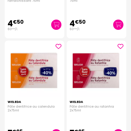
rafraîchissant 75ml
75ml
4
4
€
50
€
50
60
/
l.
60
/
l.
€
00
€
00
WELEDA
WELEDA
Pâte dentifrice au calendula
Pâte dentifrice au ratanhia
2x75ml
2x75ml