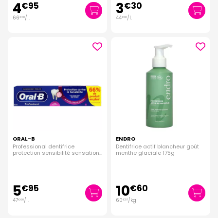
4
3
€
95
€
30
66
/
l.
44
/
l.
€
00
€
00
ORAL-B
ENDRO
Professional dentifrice
Dentifrice actif blancheur goût
protection sensibilité sensation
menthe glaciale 175g
calme 125ml
5
10
€
95
€
60
47
/
l.
60
/kg
€
60
€
57