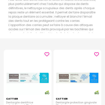
plus particulièrement chez l’adulte qui dispose de dents
définitives, le nettoyage scrupuleux des dents après chaque
repas reste un élément essentiel. Il permet de faire disparaître
la plaque dentaire accumulée ; nettoyer et blanchir l’émail
des dents tout en les protégeant contre les carries.
L’apparition des carries peut se faire à cause des attaques
acides sur l’émail des dents provoqué par les bactéries qui
s’accumulent. Un dentifrice bio, végétal et naturel permet de
vous éviter une exposition à des composants chimiques tout
en étant anti bactérien et efficace naturellement contre
l’apparition de la plaque dentaire responsable de vos maux
de bouche. Sa composition avec ou sans fluor, pour
gencives fragiles ou non, vous offrira une haleine fraiche tout
en protégeant vos dents.
CATTIER
CATTIER
Dentargile dentifrice
Dentargile protection gingivale