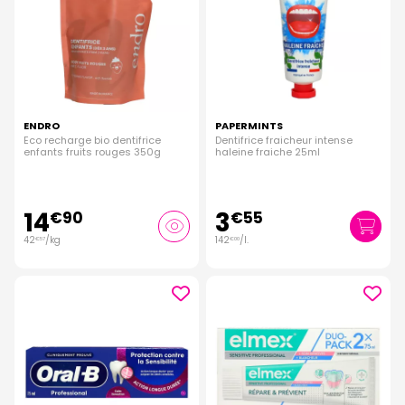
ENDRO
PAPERMINTS
Eco recharge bio dentifrice
Dentifrice fraicheur intense
enfants fruits rouges 350g
haleine fraiche 25ml
14
3
€
90
€
55
42
/kg
142
/
l.
€
57
€
00