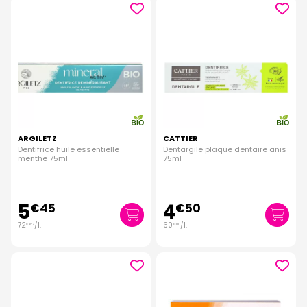
ARGILETZ
CATTIER
Dentifrice huile essentielle
Dentargile plaque dentaire anis
menthe 75ml
75ml
5
4
€
45
€
50
72
/
l.
60
/
l.
€
67
€
00