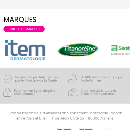
MARQUES
TOUTES LES MARQUES
Origine des produits certifiée
15 000 références à bas prix
par le Ministère de la Santé
toute l’année
Paiement en ligne simple
et
Livraison dans toute la
100% sécurisé
France
métropolitaine
Grande Pharmacie d’Amiens (anciennement Pharmacie Fachon
entre Paris et Lille) - 11 rue Jean Catelas - 80000 Amiens