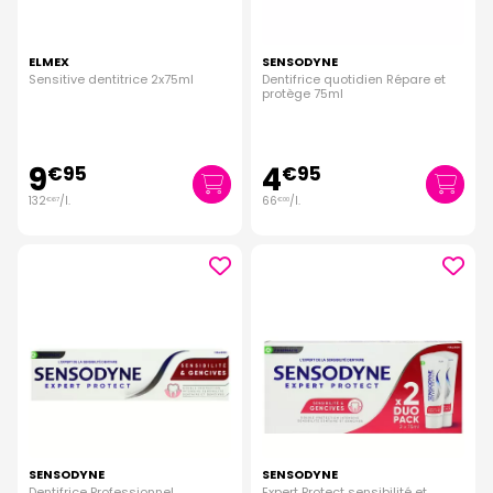
ELMEX
SENSODYNE
Sensitive dentitrice 2x75ml
Dentifrice quotidien Répare et
protège 75ml
9
4
€
95
€
95
132
/
l.
66
/
l.
€
67
€
00
SENSODYNE
SENSODYNE
Dentifrice Professionnel
Expert Protect sensibilité et