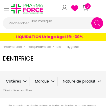
Pharmaforce Grande Pharmacie 
0
une marque
Rechercher
un conseil
un produit
LIQUIDATION Uriage Age Lift -30%
une marque
Pharmaforce
Parapharmacie
Bio
Hygiène
DENTIFRICE
Critères
Marque
Nature de produit
Réinitialiser les filtres
Pour avoir des dents saines et fortes en toutes circonstances,