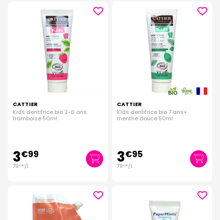
CATTIER
CATTIER
Kids dentifrice bio 2-6 ans
Kids dentifrice bio 7 ans+
framboise 50ml
menthe douce 50ml
3
3
€
99
€
95
79
/
l.
79
/
l.
€
80
€
00