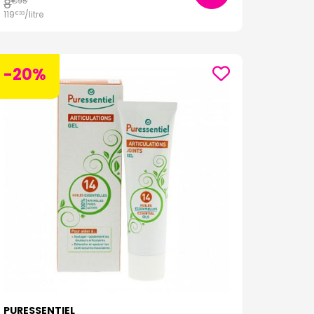
8
€
95
119
/
litre
€
33
-20%
PURESSENTIEL