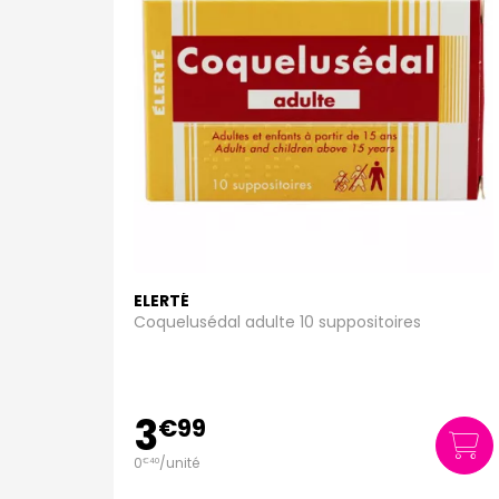
ELERTÉ
Coquelusédal adulte 10 suppositoires
3
€
99
0
/unité
€
40