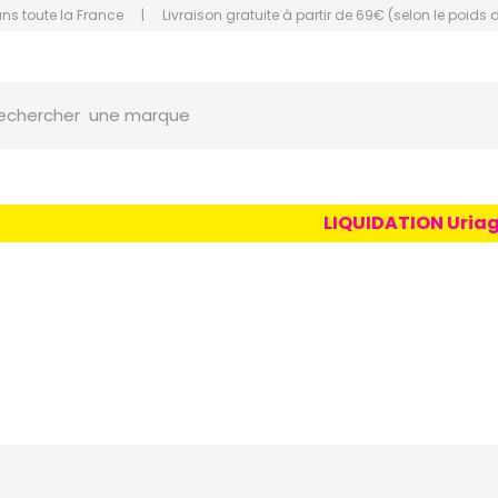
ans toute la France
|
Livraison gratuite à partir de 69€ (selon le poids 
une marque
orce Grande Pharmacie Amiens Fachon
echercher
un conseil
un produit
une marque
LIQUIDATION Uriage Age