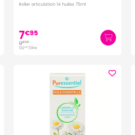
Roller articulation 14 huiles 75ml
7
€
95
9
€
95
132
/
litre
€
67