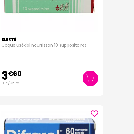
ELERTÉ
Coquelusédal nourrisson 10 suppositoires
3
€
60
0
/unité
€
36