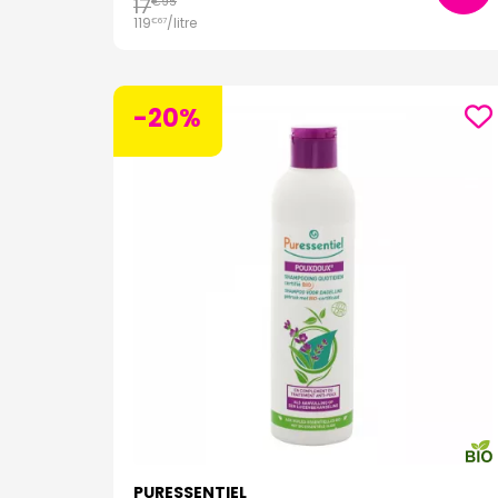
17
€
95
119
/
litre
€
67
-20%
PURESSENTIEL