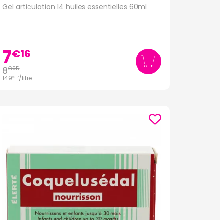
Gel articulation 14 huiles essentielles 60ml
7
€
16
8
€
95
149
/
litre
€
17