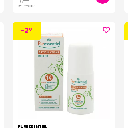
15
€
95
159
/
litre
€
50
-2
€
PURESSENTIEL