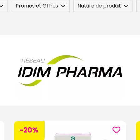
Promos et Offres
Nature de produit
 / Contre-indication
Posez une question
-20%