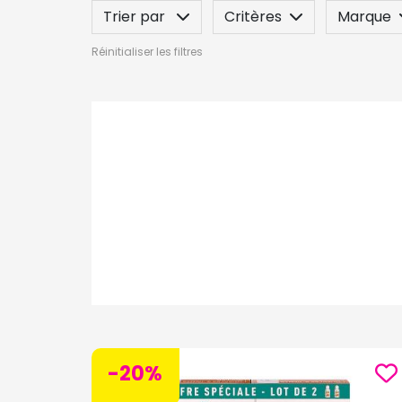
Trier par
Critères
Marque
Réinitialiser les filtres
Spécificité
Label
Indication
-20%