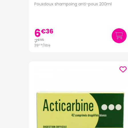
Pouxdoux shampoing anti-poux 200ml
6
€
36
7
€
95
39
/
litre
€
75