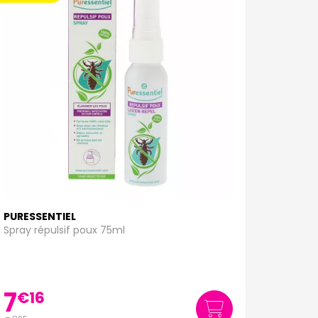
PURESSENTIEL
Spray répulsif poux 75ml
7
€
16