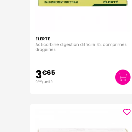
ELERTÉ
Acticarbine digestion difficile 42 comprimés
dragéifiés
3
€
65
0
/unité
€
09