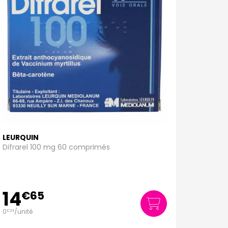
LEURQUIN
Difrarel 100 mg 60 comprimés
14
€
65
0
/unité
€
24