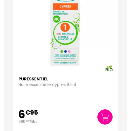
PURESSENTIEL
Huile essentielle cyprès 10ml
6
€
95
695
/
litre
€
00