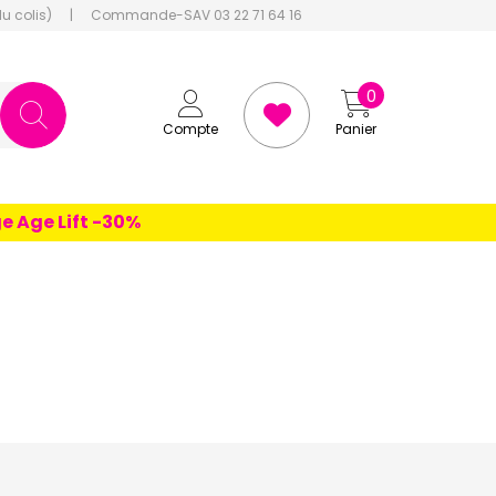
du colis)
|
Commande-SAV 03 22 71 64 16
0
Compte
Panier
 Lift -30%