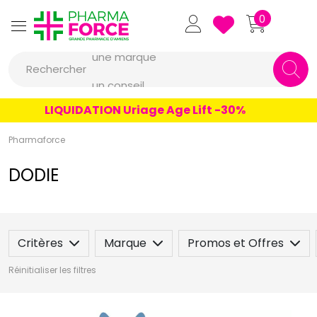
Pharmaforce Grande Pharmacie 
0
une marque
Rechercher
un conseil
un produit
LIQUIDATION Uriage Age Lift -30%
une marque
Pharmaforce
DODIE
Critères
Marque
Promos et Offres
Réinitialiser les filtres