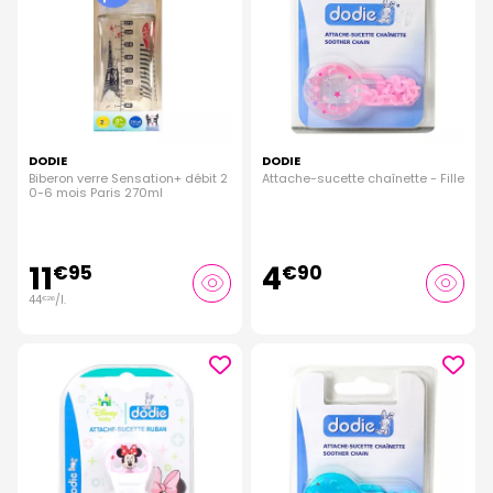
DODIE
DODIE
Biberon verre Sensation+ débit 2
Attache-sucette chaînette - Fille
0-6 mois Paris 270ml
11
4
€
95
€
90
44
/
l.
€
26