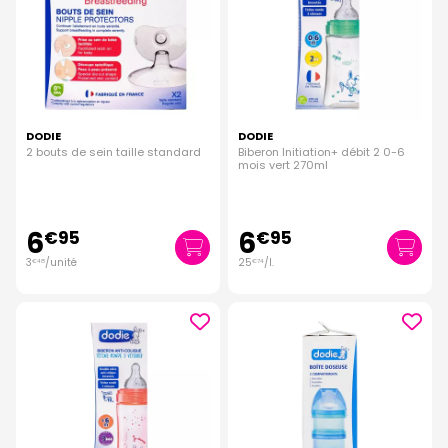
DODIE
DODIE
2 bouts de sein taille standard
Biberon Initiation+ débit 2 0-6
mois vert 270ml
6
6
€
95
€
95
3
/unité
25
/
l.
€
48
€
74