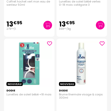
Coffret hochet vert mon eau de
Lunettes de soleil bébé vertes
senteur 50ml
0-18 mois catégorie 3
13
13
€
95
€
95
279
/
l.
398
/kg
€
00
€
57
NOUVEAU
NOUVEAU
DODIE
DODIE
Lunettes de soleil bébé +18 mois
Brume thermale visage & corps
300ml