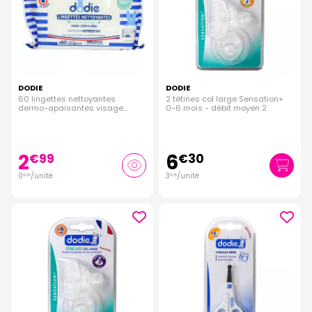
DODIE
DODIE
60 lingettes nettoyantes
2 tétines col large Sensation+
dermo-apaisantes visage
0-6 mois - débit moyen 2
corps et siège
2
6
€
99
€
30
0
/unité
3
/unité
€
05
€
15