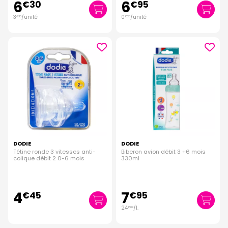
6
6
€
30
€
95
3
/unité
0
/unité
€
15
€
23
DODIE
DODIE
Tétine ronde 3 vitesses anti-
Biberon avion débit 3 +6 mois
colique débit 2 0-6 mois
330ml
4
7
€
45
€
95
24
/
l.
€
09