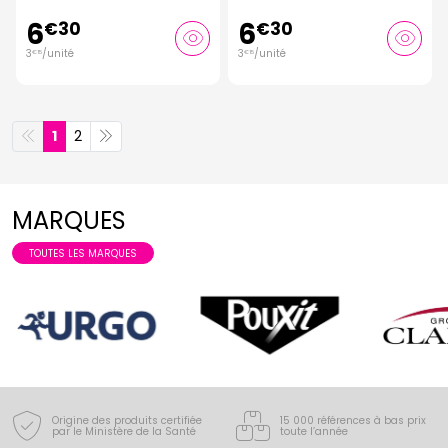
6
6
€
30
€
30
3
/unité
3
/unité
€
15
€
15
1
2
MARQUES
TOUTES LES MARQUES
Origine des produits certifiée
15 000 références à bas prix
par le Ministère de la Santé
toute l’année