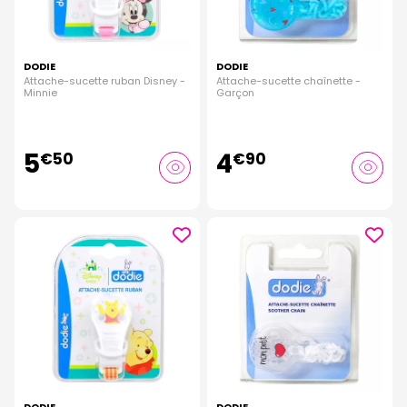
DODIE
DODIE
Attache-sucette ruban Disney -
Attache-sucette chaînette -
Minnie
Garçon
5
4
€
50
€
90