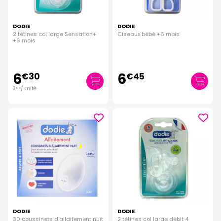
DODIE
DODIE
2 tétines col large Sensation+
Ciseaux bébé +6 mois
+6 mois
6
6
€
30
€
45
3
/unité
€
15
DODIE
DODIE
30 coussinets d'allaitement nuit
2 tétines col large débit 4