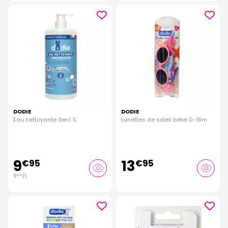
DODIE
DODIE
Eau nettoyante 3en1 1L
Lunettes de soleil bébé 0-18m
9
13
€
95
€
95
9
/
l.
€
95