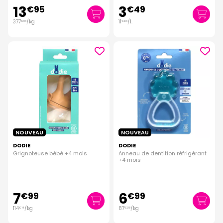
13
3
€
95
€
49
377
/kg
11
/
l.
€
03
€
63
NOUVEAU
NOUVEAU
DODIE
DODIE
Grignoteuse bébé +4 mois
Anneau de dentition réfrigérant
+4 mois
7
6
€
99
€
99
114
/kg
87
/kg
€
14
€
38