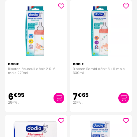
DODIE
DODIE
Biberon écureuil débit 2 0-6
Biberon Bambi débit 3 +6 mois
mois 270ml
330ml
6
7
€
95
€
65
25
/
l.
23
/
l.
€
74
€
18