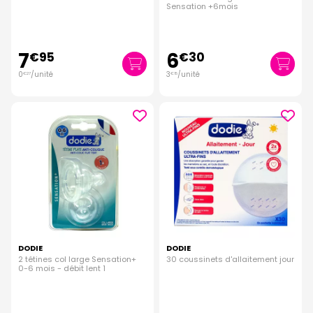
Sensation +6mois
7
6
€
95
€
30
0
/unité
3
/unité
€
27
€
15
DODIE
DODIE
2 tétines col large Sensation+
30 coussinets d'allaitement jour
0-6 mois - débit lent 1