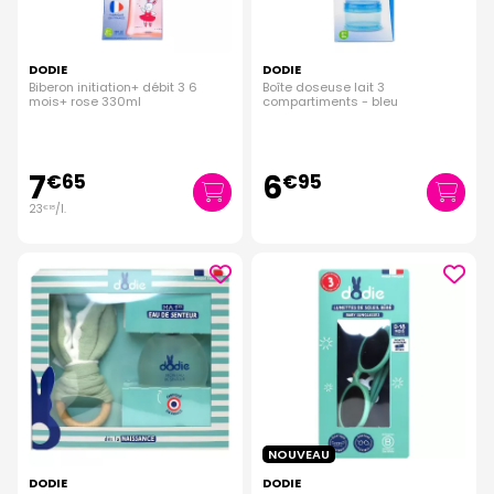
DODIE
DODIE
Biberon initiation+ débit 3 6
Boîte doseuse lait 3
mois+ rose 330ml
compartiments - bleu
7
6
€
65
€
95
23
/
l.
€
18
NOUVEAU
DODIE
DODIE