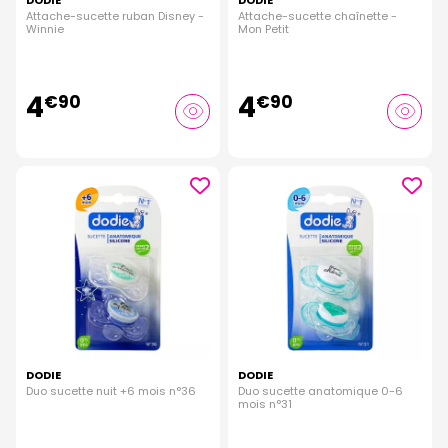
DODIE
DODIE
Attache-sucette ruban Disney -
Attache-sucette chaînette -
Winnie
Mon Petit
4
4
€
90
€
90
DODIE
DODIE
Duo sucette nuit +6 mois n°36
Duo sucette anatomique 0-6
mois n°31