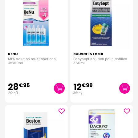
RENU
BAUSCH & LOMB
MPS solution multifonctions
Easysept solution pour lentilles
4x360ml
360ml
28
12
€
95
€
99
20
/
l.
36
/
l.
€
10
€
08