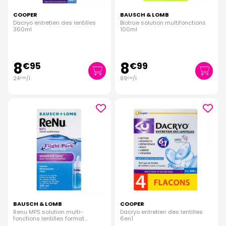
COOPER
BAUSCH & LOMB
Dacryo entretien des lentilles
Biotrue solution multifonctions
360ml
100ml
8
8
€
95
€
99
24
/
l.
89
/
l.
€
86
€
90
BAUSCH & LOMB
COOPER
Renu MPS solution multi-
Dacryo entretien des lentilles
fonctions lentilles format
6en1
voyage 100ml