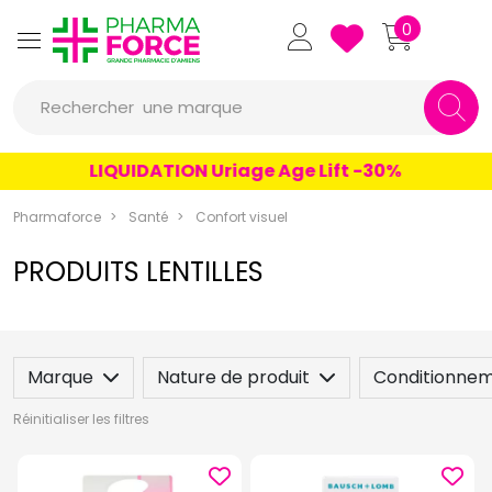
Pharmaforce Grande Pharmacie 
0
une marque
Rechercher
un conseil
LIQUIDATION Uriage Age Lift -30%
un produit
Pharmaforce
Santé
Confort visuel
une marque
PRODUITS LENTILLES
Marque
Nature de produit
Conditionne
Réinitialiser les filtres