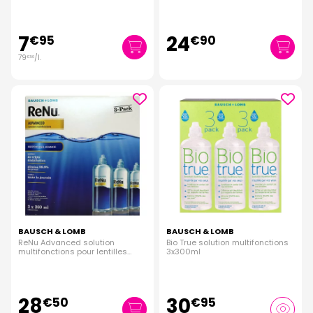
7
24
€
95
€
90
79
/
l.
€
50
BAUSCH & LOMB
BAUSCH & LOMB
ReNu Advanced solution
Bio True solution multifonctions
multifonctions pour lentilles
3x300ml
3x360ml
28
30
€
50
€
95