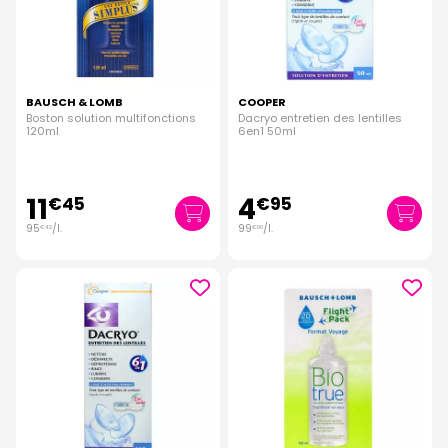
BAUSCH & LOMB
COOPER
Boston solution multifonctions
Dacryo entretien des lentilles
120ml
6en1 50ml
11
4
€
45
€
95
95
/
l.
99
/
l.
€
42
€
00