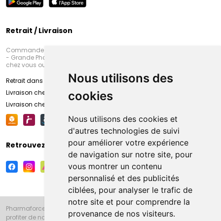
Retrait / Livraison
Commandez en ligne et venez chercher votre commande à Amiens
- Grande Pharmacie d’Amiens (Fachon) ou recevez-là rapidement
chez vous ou en point retrait
Nous utilisons des
Retrait dans la pharmacie d’Amiens
Livraison chez vous
cookies
Livraison chez votre commerçant
Nous utilisons des cookies et
d'autres technologies de suivi
pour améliorer votre expérience
Retrouvez-nous sur vos réseaux sociaux
de navigation sur notre site, pour
vous montrer un contenu
personnalisé et des publicités
ciblées, pour analyser le trafic de
notre site et pour comprendre la
Pharmaforce.fr et la Grande Pharmacie d’Amiens vous souhaitent de
provenance de nos visiteurs.
profiter de notre accueil, de nos conseils pharmaceutiques,