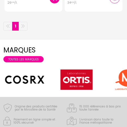
26
/
l.
34
/
l.
€
39
€
39
1
MARQUES
TOUTES LES MARQUES
Origine des produits certifiée
15 000 références à bas prix
par le Ministère de la Santé
toute l’année
Paiement en ligne simple
et
Livraison dans toute la
100% sécurisé
France
métropolitaine