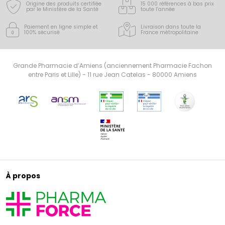
Origine des produits certifiée
15 000 références à bas prix
par le Ministère de la Santé
toute l’année
Paiement en ligne simple
et
Livraison dans toute la
100% sécurisé
France
métropolitaine
Grande Pharmacie d’Amiens (anciennement Pharmacie Fachon
entre Paris et Lille) - 11 rue Jean Catelas - 80000 Amiens
À propos