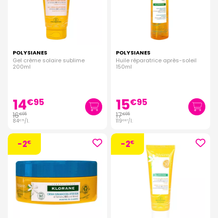
POLYSIANES
POLYSIANES
Gel crème solaire sublime
Huile réparatrice après-soleil
200ml
150ml
14
15
€
95
€
95
16
17
€
95
€
95
84
/
l.
119
/
l.
€
75
€
67
-2
-2
€
€