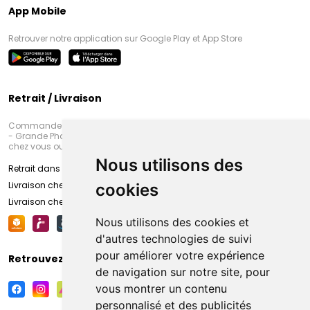
App Mobile
Retrouver notre application sur Google Play et App Store
Retrait / Livraison
Commandez en ligne et venez chercher votre commande à Amiens
- Grande Pharmacie d’Amiens (Fachon) ou recevez-là rapidement
chez vous ou en point retrait
Nous utilisons des
Retrait dans la pharmacie d’Amiens
Livraison chez vous
cookies
Livraison chez votre commerçant
Nous utilisons des cookies et
d'autres technologies de suivi
pour améliorer votre expérience
Retrouvez-nous sur vos réseaux sociaux
de navigation sur notre site, pour
vous montrer un contenu
personnalisé et des publicités