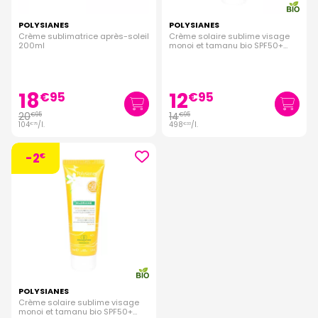
POLYSIANES
POLYSIANES
Crème sublimatrice après-soleil
Crème solaire sublime visage
200ml
monoi et tamanu bio SPF50+
30ml
18
12
€
95
€
95
20
14
€
95
€
95
104
/
l.
498
/
l.
€
75
€
33
-2
€
POLYSIANES
Crème solaire sublime visage
monoi et tamanu bio SPF50+