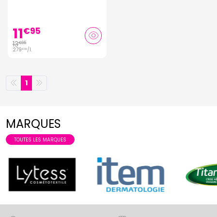
50ml
11
€
95
13
€
95
279
/
l.
€
00
1
MARQUES
TOUTES LES MARQUES