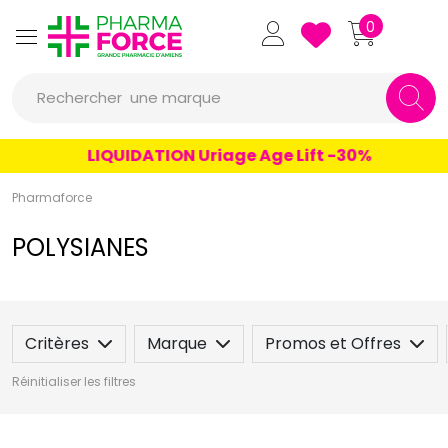
Pharmaforce Grande Pharmacie 
0
Rechercher
une marque
un conseil
LIQUIDATION Uriage Age Lift -30%
un produit
Pharmaforce
une marque
POLYSIANES
Critères
Marque
Promos et Offres
Réinitialiser les filtres