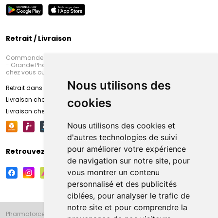
Retrait / Livraison
Commandez en ligne et venez chercher votre commande à Amiens
- Grande Pharmacie d’Amiens (Fachon) ou recevez-là rapidement
chez vous ou en point retrait
Nous utilisons des
Retrait dans la pharmacie d’Amiens
Livraison chez vous
cookies
Livraison chez votre commerçant
Nous utilisons des cookies et
d'autres technologies de suivi
pour améliorer votre expérience
Retrouvez-nous sur vos réseaux sociaux
de navigation sur notre site, pour
vous montrer un contenu
personnalisé et des publicités
ciblées, pour analyser le trafic de
notre site et pour comprendre la
Pharmaforce.fr et la Grande Pharmacie d’Amiens vous souhaitent de