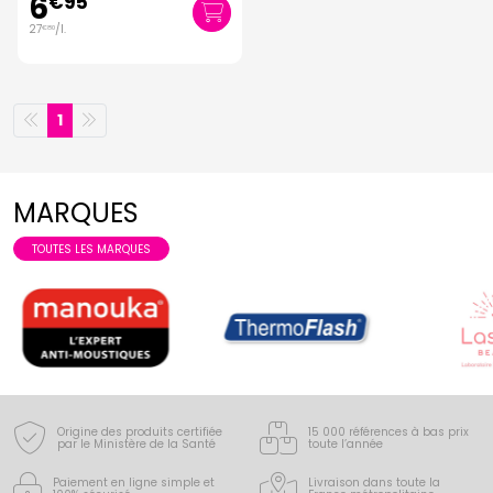
6
€
95
27
/
l.
€
80
1
MARQUES
TOUTES LES MARQUES
Origine des produits certifiée
15 000 références à bas prix
par le Ministère de la Santé
toute l’année
Paiement en ligne simple
et
Livraison dans toute la