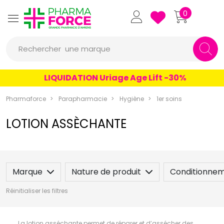
un conseil
Pharmaforce Grande Pharmacie 
0
un produit
Rechercher
une marque
LIQUIDATION Uriage Age Lift -30%
Pharmaforce
Parapharmacie
Hygiène
1er soins
LOTION ASSÈCHANTE
Marque
Nature de produit
Conditionne
Réinitialiser les filtres
La lotion asséchante permet de réparer et d’assécher des