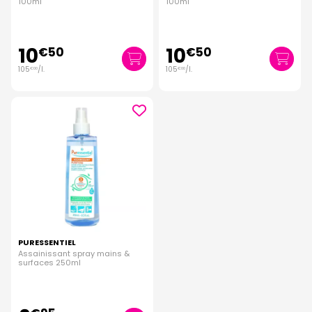
100ml
100ml
10
10
€
50
€
50
105
/
l.
105
/
l.
€
00
€
00
PURESSENTIEL
Assainissant spray mains &
surfaces 250ml