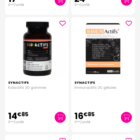
0
/unité
0
/unité
€
60
€
21
SYNACTIFS
SYNACTIFS
Kidactifs 30 gommes
Immunactifs 30 gélules
14
16
€
85
€
85
0
/unité
0
/unité
€
50
€
56