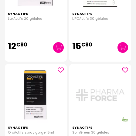
SYNACTIFS
SYNACTIFS
LaxActifs 20 gélules
LIPOActifs 30 gélules
12
15
€
90
€
90
SYNACTIFS
SYNACTIFS
OroActifs spray gorge 15ml
SomGreen 30 gélules