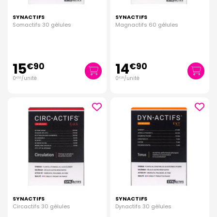
SYNACTIFS
SYNACTIFS
Somactifs 30 gélules
Magnactifs 60 gélules
15
14
€
90
€
90
0
/unité
0
/unité
€
53
€
25
SYNACTIFS
SYNACTIFS
Circactifs 30 gélules
Dynactifs 30 gélules