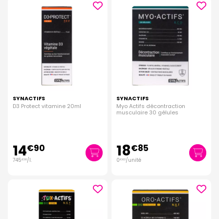
SYNACTIFS
SYNACTIFS
D3 Protect vitamine 20ml
Myo Actifs décontraction
musculaire 30 gélules
14
18
€
90
€
85
745
/
l.
0
/unité
€
00
€
63