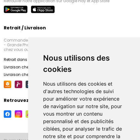
Retrouver notre application sur Google Play et App Store
Retrait / Livraison
Commandez en ligne et venez chercher votre commande à Amiens
- Grande Pharmacie d’Amiens (Fachon) ou recevez-là rapidement
chez vous ou en point retrait
Nous utilisons des
Retrait dans la pharmacie d’Amiens
Livraison chez vous
cookies
Livraison chez votre commerçant
Nous utilisons des cookies et
d'autres technologies de suivi
pour améliorer votre expérience
Retrouvez-nous sur vos réseaux sociaux
de navigation sur notre site, pour
vous montrer un contenu
personnalisé et des publicités
ciblées, pour analyser le trafic de
notre site et pour comprendre la