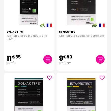
SYNACTIFS
SYNACTIFS
Tux Actifs sirop bio dès 3 ans
Oro Actifs 24 pastilles gorge bio
125ml
11
9
€
85
€
90
94
/
l.
0
/unité
€
80
€
41