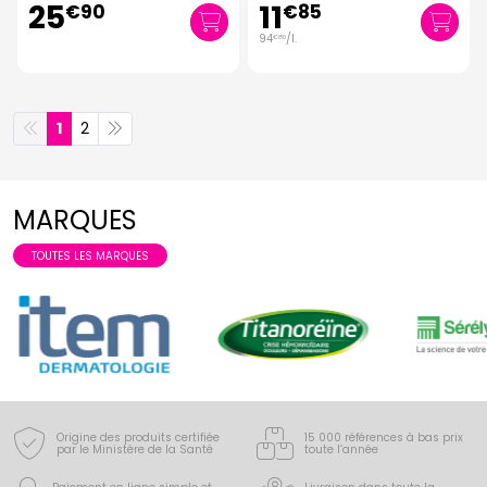
25
11
€
90
€
85
94
/
l.
€
80
1
2
MARQUES
TOUTES LES MARQUES
Origine des produits certifiée
15 000 références à bas prix
par le Ministère de la Santé
toute l’année