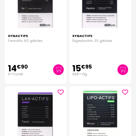
SYNACTIFS
SYNACTIFS
Feractifs 60 gélules
Digestactifs 30 gélules
14
15
€
90
€
95
0
/unité
938
/kg
€
25
€
24