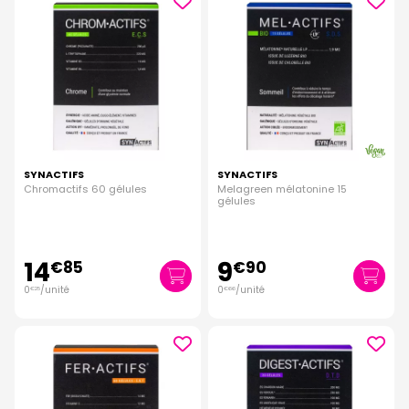
SYNACTIFS
SYNACTIFS
Chromactifs 60 gélules
Melagreen mélatonine 15
gélules
14
9
€
85
€
90
0
/unité
0
/unité
€
25
€
66