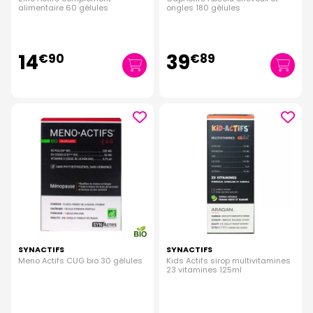
alimentaire 60 gélules
ongles 180 gélules
14
39
€
90
€
89
SYNACTIFS
SYNACTIFS
Meno Actifs CUG bio 30 gélules
Kids Actifs sirop multivitamines
23 vitamines 125ml