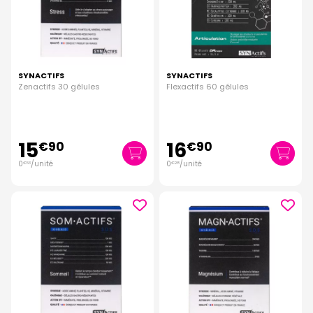
SYNACTIFS
SYNACTIFS
Zenactifs 30 gélules
Flexactifs 60 gélules
15
16
€
90
€
90
0
/unité
0
/unité
€
53
€
28