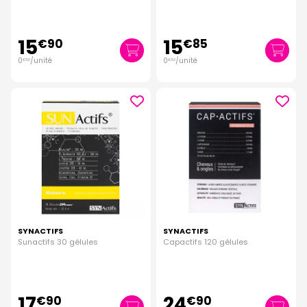
15
15
€
90
€
85
0
/unité
0
/unité
€
53
€
53
SYNACTIFS
SYNACTIFS
Sunactifs 30 gélules
Capactifs 120 gélules
17
24
€
90
€
90