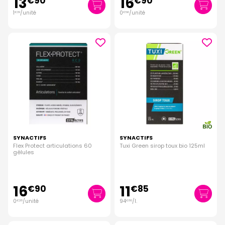
13
16
€
90
€
90
1
/unité
0
/unité
€
39
€
56
SYNACTIFS
SYNACTIFS
Flex Protect articulations 60
Tuxi Green sirop toux bio 125ml
gélules
16
11
€
90
€
85
0
/unité
94
/
l.
€
28
€
80