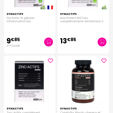
SYNACTIFS
SYNACTIFS
Dol Actifs 15 gélules
Ista Protect NGT bio
inflammation bio
complémentaire alimentaire 20
gélules
9
13
€
85
€
85
0
/unité
€
66
SYNACTIFS
SYNACTIFS
Zinc Actifs complément
CapActifs Absolu cheveux et