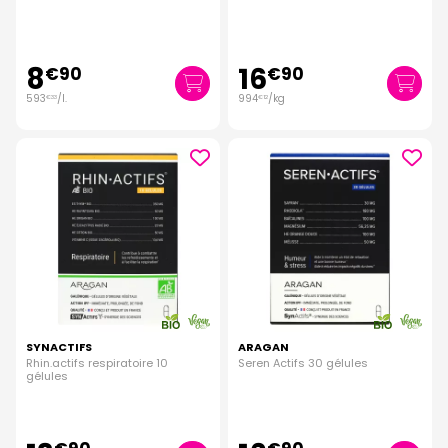
8
16
€
90
€
90
593
/
l.
994
/kg
€
33
€
12
SYNACTIFS
ARAGAN
Rhin.actifs respiratoire 10
Seren Actifs 30 gélules
gélules