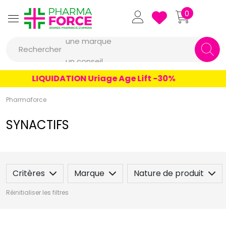
Pharmaforce Grande Pharmacie 
0
une marque
Rechercher
un conseil
un produit
LIQUIDATION Uriage Age Lift -30%
une marque
Pharmaforce
SYNACTIFS
Critères
Marque
Nature de produit
Réinitialiser les filtres