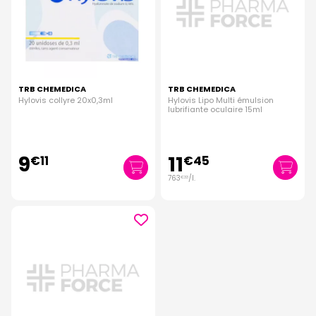
TRB CHEMEDICA
TRB CHEMEDICA
Hylovis collyre 20x0,3ml
Hylovis Lipo Multi émulsion
lubrifiante oculaire 15ml
9
11
€
11
€
45
763
/
l.
€
33