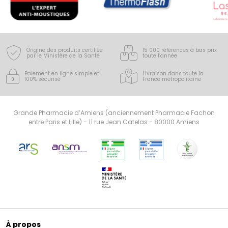
Origine des produits certifiée
15 000 références à bas prix
par le Ministère de la Santé
toute l’année
Paiement en ligne simple
et
Livraison dans toute la
100% sécurisé
France
métropolitaine
Grande Pharmacie d’Amiens (anciennement Pharmacie Fachon
entre Paris et Lille) - 11 rue Jean Catelas - 80000 Amiens
À propos