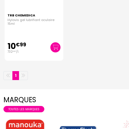
TRB CHEMEDICA
Hylovis gel lubrifiant oculaire
15ml
10
€
99
732
/
l.
€
67
1
MARQUES
TOUTES LES MARQUES