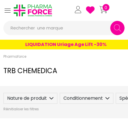
un conseil
Pharmaforce Grande Pharmacie 
0
un produit
Rechercher
une marque
LIQUIDATION Uriage Age Lift -30%
Pharmaforce
TRB CHEMEDICA
Nature de produit
Conditionnement
Spéc
Réinitialiser les filtres