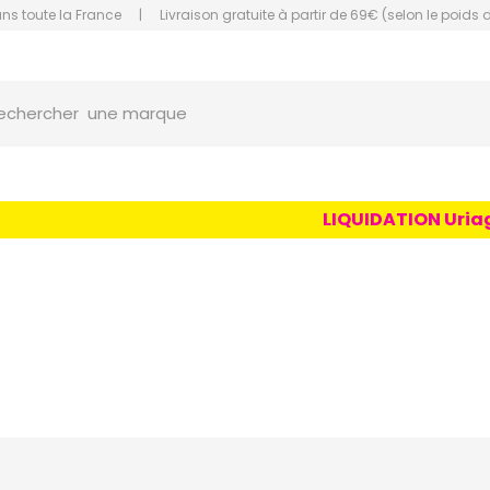
ans toute la France
|
Livraison gratuite à partir de 69€ (selon le poids 
une marque
orce Grande Pharmacie Amiens Fachon
echercher
un conseil
un produit
LIQUIDATION Uriage Age
une marque