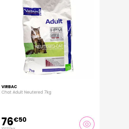
VIRBAC
Chat Adult Neutered 7kg
76
€
50
10
/kg
€
93