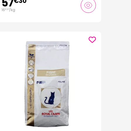
57
€
30
16
/kg
€
37