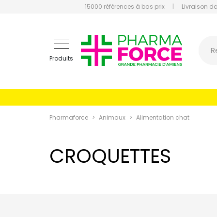
15000 références à bas prix
|
Livraison d
Pharmaf
R
Produits
Pharmaforce
Animaux
Alimentation chat
CROQUETTES