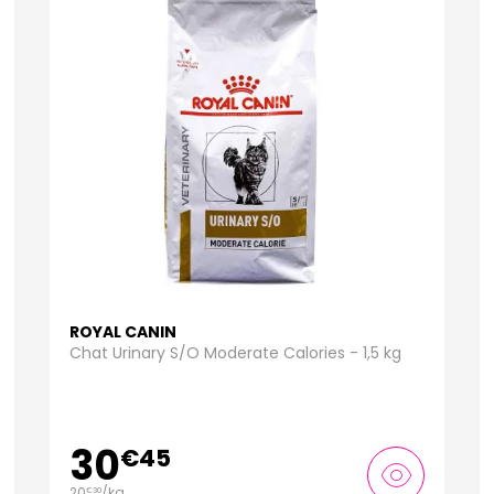
ROYAL CANIN
Chat Urinary S/O Moderate Calories - 1,5 kg
30
€
45
20
/kg
€
30