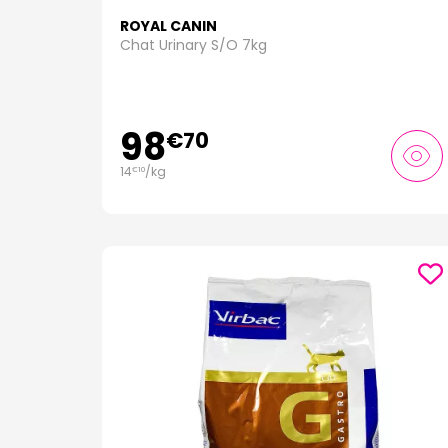
ROYAL CANIN
Chat Urinary S/O 7kg
98
€
70
14
/kg
€
10