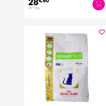
28
€
90
19
/kg
€
27