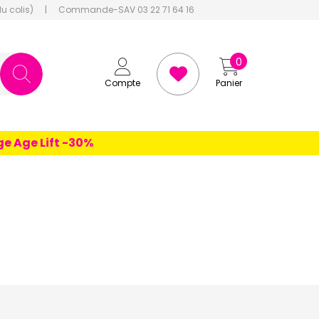
du colis)
|
Commande-SAV 03 22 71 64 16
0
Compte
Panier
 Lift -30%