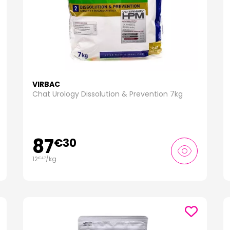
VIRBAC
Chat Urology Dissolution & Prevention 7kg
87
€
30
12
/kg
€
47