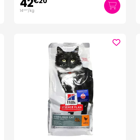
42
€
20
14
/kg
€
07