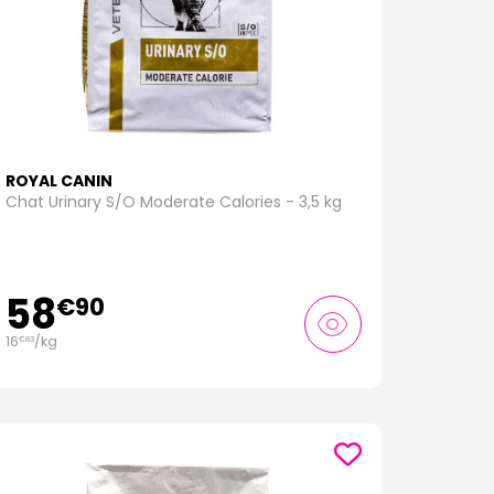
ROYAL CANIN
Chat Urinary S/O Moderate Calories - 3,5 kg
58
€
90
16
/kg
€
83