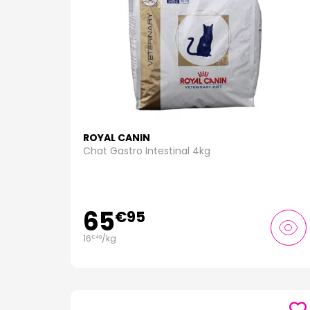
ROYAL CANIN
Chat Gastro Intestinal 4kg
65
€
95
16
/kg
€
49