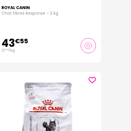
ROYAL CANIN
Chat Fibres Response - 2 kg
43
€
55
21
/kg
€
78