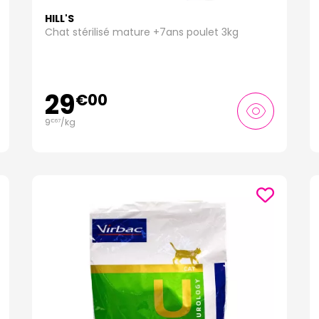
HILL'S
Chat stérilisé mature +7ans poulet 3kg
29
€
00
9
/kg
€
67