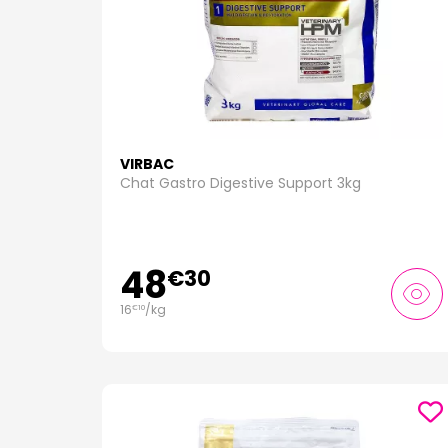
VIRBAC
Chat Gastro Digestive Support 3kg
48
€
30
16
/kg
€
10