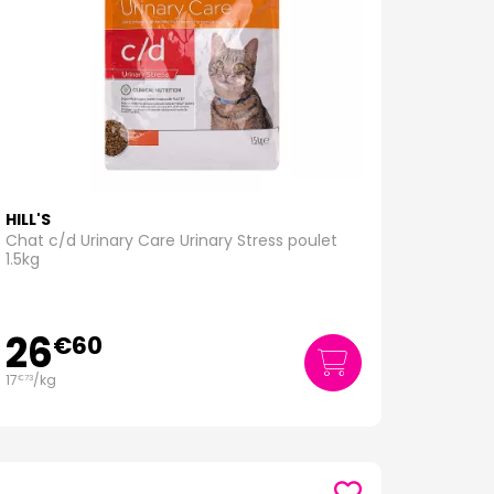
HILL'S
Chat c/d Urinary Care Urinary Stress poulet
1.5kg
26
€
60
17
/kg
€
73