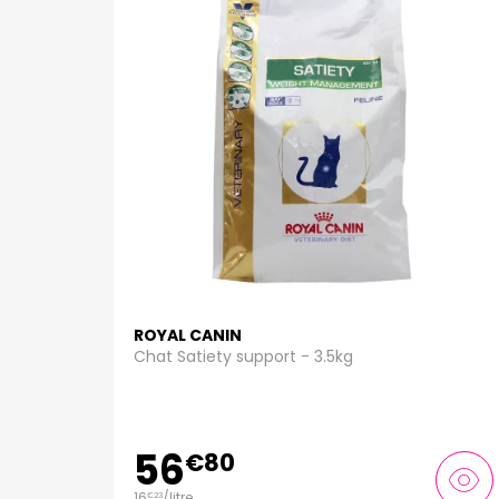
ROYAL CANIN
Chat Satiety support - 3.5kg
56
€
80
16
/
litre
€
23