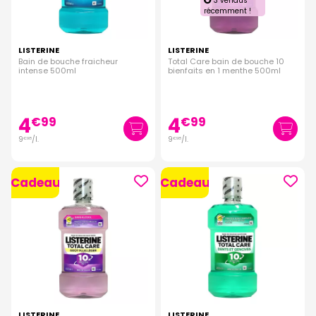
3 vendus
récemment !
LISTERINE
LISTERINE
Bain de bouche fraicheur
Total Care bain de bouche 10
intense 500ml
bienfaits en 1 menthe 500ml
4
4
€
99
€
99
9
/
l.
9
/
l.
€
98
€
98
Cadeau
Cadeau
LISTERINE
LISTERINE