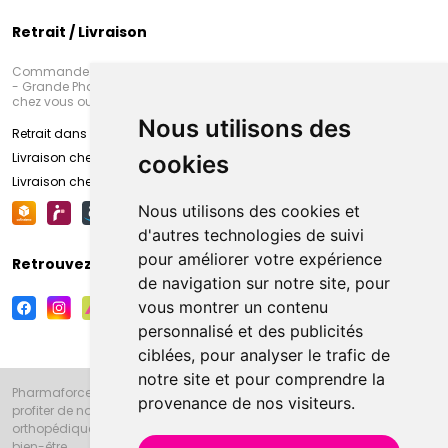
Retrait / Livraison
Commandez en ligne et venez chercher votre commande à Amiens
- Grande Pharmacie d’Amiens (Fachon) ou recevez-là rapidement
chez vous ou en point retrait
Nous utilisons des
Retrait dans la pharmacie d’Amiens
Livraison chez vous
cookies
Livraison chez votre commerçant
Nous utilisons des cookies et
d'autres technologies de suivi
pour améliorer votre expérience
Retrouvez-nous sur vos réseaux sociaux
de navigation sur notre site, pour
vous montrer un contenu
personnalisé et des publicités
ciblées, pour analyser le trafic de
notre site et pour comprendre la
Pharmaforce.fr et la Grande Pharmacie d’Amiens vous souhaitent de
provenance de nos visiteurs.
profiter de notre accueil, de nos conseils pharmaceutiques,
orthopédiques, homéopathiques, parapharmaceutiques, beauté et
bien-être.