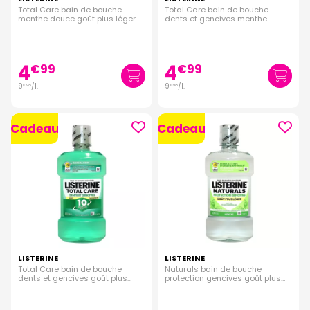
Total Care bain de bouche
Total Care bain de bouche
menthe douce goût plus léger
dents et gencives menthe
500ml
fraiche 500ml
4
4
€
99
€
99
9
/
l.
9
/
l.
€
98
€
98
Cadeau
Cadeau
LISTERINE
LISTERINE
Total Care bain de bouche
Naturals bain de bouche
dents et gencives goût plus
protection gencives goût plus
léger menthe fraiche 500ml
léger menthe 500ml