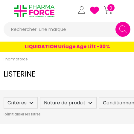
Pharmaforce Grande Pharmacie 
0
une marque
Rechercher
un conseil
LIQUIDATION Uriage Age Lift -30%
un produit
Pharmaforce
une marque
LISTERINE
Critères
Nature de produit
Conditionne
Réinitialiser les filtres