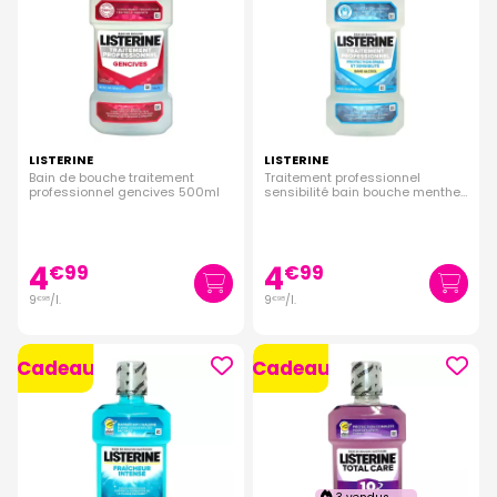
LISTERINE
LISTERINE
Bain de bouche traitement
Traitement professionnel
professionnel gencives 500ml
sensibilité bain bouche menthe
fraiche 500ml
4
4
€
99
€
99
9
/
l.
9
/
l.
€
98
€
98
Cadeau
Cadeau