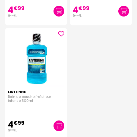
4
4
€
99
€
99
9
/
l.
9
/
l.
€
98
€
98
LISTERINE
Bain de bouche fraîcheur
intense 500ml
4
€
99
9
/
l.
€
98