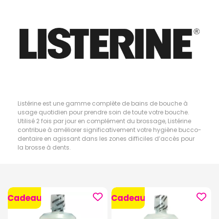
Listérine est une gamme complète de bains de bouche à
usage quotidien pour prendre soin de toute votre bouche.
Utilisé 2 fois par jour en complément du brossage, Listérine
contribue à améliorer significativement votre hygiène bucco-
dentaire en agissant dans les zones difficiles d’accès pour
la brosse à dents.
Cadeau
Cadeau