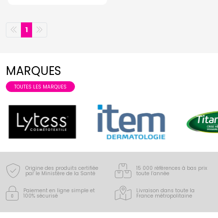
1
MARQUES
TOUTES LES MARQUES
Origine des produits certifiée
15 000 références à bas prix
par le Ministère de la Santé
toute l’année
Paiement en ligne simple
et
Livraison dans toute la
100% sécurisé
France
métropolitaine