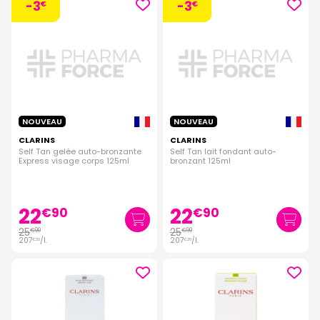
-3
-3
€
€
NOUVEAU
NOUVEAU
CLARINS
CLARINS
Self Tan gelée auto-bronzante
Self Tan lait fondant auto-
Express visage corps 125ml
bronzant 125ml
22
22
€
90
€
90
25
25
€
90
€
90
207
/
l.
207
/
l.
€
20
€
20