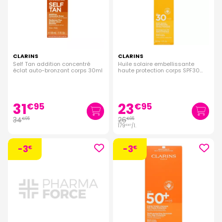
CLARINS
CLARINS
Self Tan addition concentré
Huile solaire embellissante
éclat auto-bronzant corps 30ml
haute protection corps SPF30
150ml
31
23
€
95
€
95
34
26
€
95
€
95
179
/
l.
€
67
-3
-3
€
€