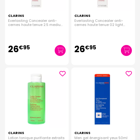
CLARINS
CLARINS
Everlasting Concealer anti-
Everlasting Concealer anti-
cernes haute tenue 2.5 medium
cernes haute tenue 02 light
12ml
medium 12ml
26
26
€
95
€
95
CLARINS
CLARINS
Lotion tonique purifiante extraits
Men gel énergisant yeux 50ml