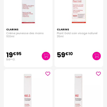
CLARINS
CLARINS
Crème jeunesse des mains
Plant Gold soin visage naturel
100ml
35ml
19
59
€
95
€
10
199
/
l.
€
50