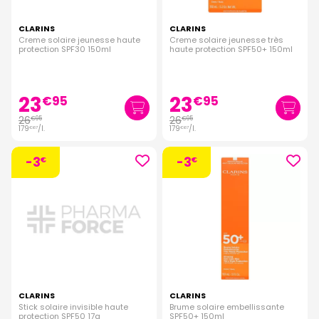
CLARINS
CLARINS
Creme solaire jeunesse haute
Creme solaire jeunesse très
protection SPF30 150ml
haute protection SPF50+ 150ml
23
23
€
95
€
95
26
26
€
95
€
95
179
/
l.
179
/
l.
€
67
€
67
-3
-3
€
€
CLARINS
CLARINS
Stick solaire invisible haute
Brume solaire embellissante
protection SPF50 17g
SPF50+ 150ml