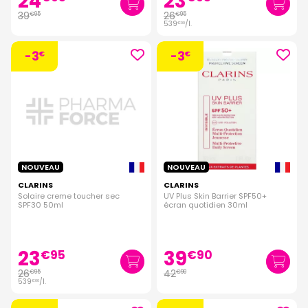
24
23
39
26
€
95
€
95
539
/
l.
€
00
-3
-3
€
€
NOUVEAU
NOUVEAU
CLARINS
CLARINS
Solaire creme toucher sec
UV Plus Skin Barrier SPF50+
SPF30 50ml
écran quotidien 30ml
23
39
€
95
€
90
26
42
€
95
€
90
539
/
l.
€
00