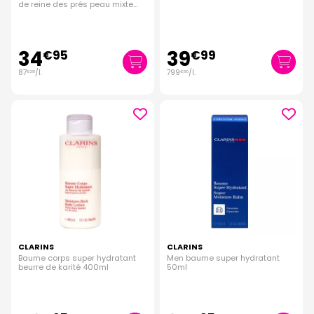
de reine des prés peau mixte
400ml
34
39
€
95
€
99
87
/
l.
799
/
l.
€
38
€
80
CLARINS
CLARINS
Baume corps super hydratant
Men baume super hydratant
beurre de karité 400ml
50ml