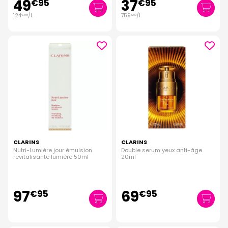
49
37
€
95
€
95
124
/
l.
759
/
l.
€
88
€
00
CLARINS
CLARINS
Nutri-Lumière jour émulsion
Double serum yeux anti-âge
revitalisante lumière 50ml
20ml
97
69
€
95
€
95