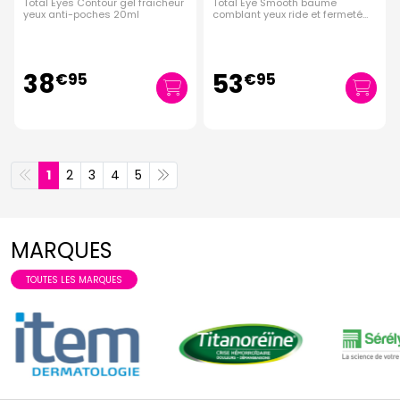
Total Eyes Contour gel fraicheur
Total Eye Smooth baume
yeux anti-poches 20ml
comblant yeux ride et fermeté
15ml
38
53
€
95
€
95
1
2
3
4
5
MARQUES
TOUTES LES MARQUES