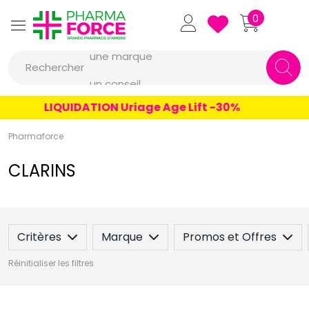
Pharmaforce Grande Pharmacie 
0
une marque
Rechercher
un conseil
un produit
LIQUIDATION Uriage Age Lift -30%
une marque
Pharmaforce
CLARINS
Critères
Marque
Promos et Offres
Réinitialiser les filtres