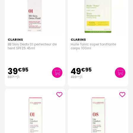
CLARINS
CLARINS
BB Skin Deotx 01 perfecteur de
Huile Tonic super tonifiante
teint SPF25 45ml
corps 100ml
39
49
€
95
€
95
887
/
l.
499
/
l.
€
78
€
50