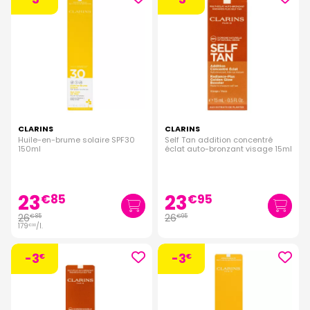
CLARINS
CLARINS
Huile-en-brume solaire SPF30
Self Tan addition concentré
150ml
éclat auto-bronzant visage 15ml
23
23
€
85
€
95
26
26
€
85
€
95
179
/
l.
€
00
-3
-3
€
€