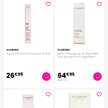
CLARINS
CLARINS
Supra Lift & Curl mascara 01 8ml
Extra-Firming cou et décolleté
soin jeunesse Lift regalbant
75ml
26
64
€
95
€
95
866
/
l.
€
00