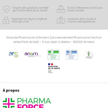
Origine des produits certifiée
15 000 références à bas prix
par le Ministère de la Santé
toute l’année
Paiement en ligne simple
et
Livraison dans toute la
100% sécurisé
France
métropolitaine
Grande Pharmacie d’Amiens (anciennement Pharmacie Fachon
entre Paris et Lille) - 11 rue Jean Catelas - 80000 Amiens
À propos