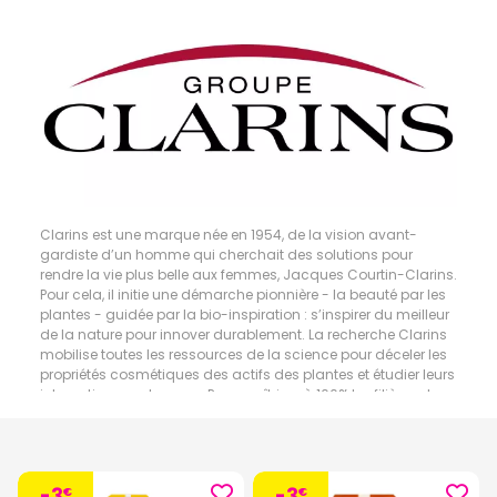
Clarins est une marque née en 1954, de la vision avant-
gardiste d’un homme qui cherchait des solutions pour
rendre la vie plus belle aux femmes, Jacques Courtin-Clarins.
Pour cela, il initie une démarche pionnière - la beauté par les
plantes - guidée par la bio-inspiration : s’inspirer du meilleur
de la nature pour innover durablement. La recherche Clarins
mobilise toutes les ressources de la science pour déceler les
propriétés cosmétiques des actifs des plantes et étudier leurs
interactions sur la peau. Pour maîtriser à 100% les filières et
optimiser a composition de ses formules, Clarins possède
son propre laboratoire de phytochimie dédié à la création
d’extraits de plantes.
-3
-3
€
€