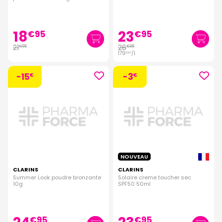
18
23
€
95
€
95
21
26
€
95
€
95
179
/
l.
€
67
-15
-3
€
€
NOUVEAU
CLARINS
CLARINS
Summer Look poudre bronzante
Solaire creme toucher sec
10g
SPF50 50ml
€
95
€
95