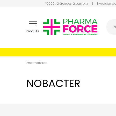
15000 références à bas prix
|
Livraison d
Pharmaf
R
Produits
Pharmaforce
NOBACTER