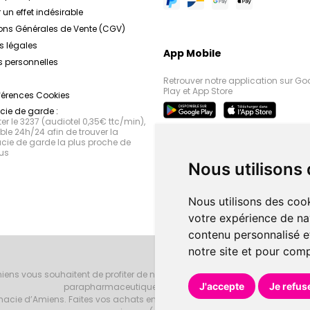
 un effet indésirable
ons Générales de Vente (CGV)
s légales
App Mobile
 personnelles
Retrouver notre application sur Go
Play et App Store
férences Cookies
ie de garde :
r le 3237 (audiotel 0,35€ ttc/min),
le 24h/24 afin de trouver la
ie de garde la plus proche de
us
Nous utilisons
Nous utilisons des cook
votre expérience de na
contenu personnalisé et
notre site et pour com
iens vous souhaitent de profiter de notre accueil, de nos conseils phar
J'accepte
Je refus
parapharmaceutiques, beauté et bien-être.
armacie d’Amiens. Faites vos achats en ligne grâce à un choix de 20000 r