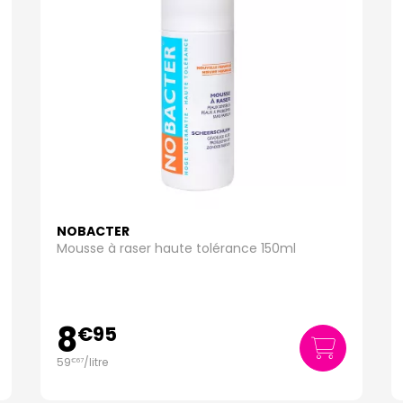
NOBACTER
Mousse à raser haute tolérance 150ml
8
€
95
59
/
litre
€
67