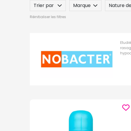
Trier par
Marque
Nature de
Réinitialiser les filtres
Indication / Contre-indication
Po
Etudi
rasag
hypoa