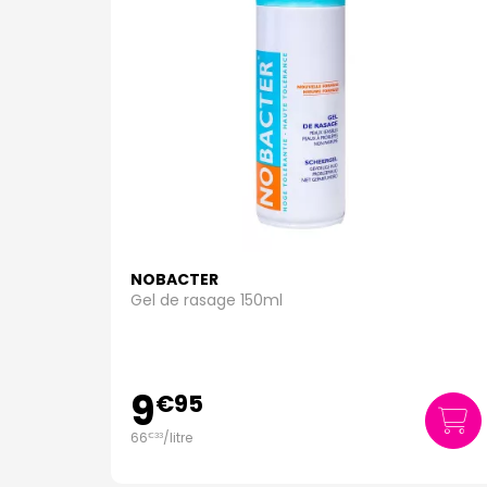
NOBACTER
Gel de rasage 150ml
9
€
95
66
/
litre
€
33