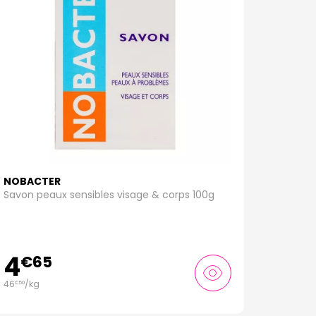
NOBACTER
Savon peaux sensibles visage & corps 100g
4
€
65
46
/kg
€
50