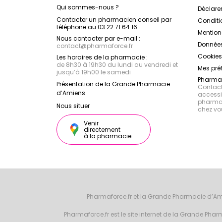
Qui sommes-nous ?
Déclarer
Contacter un pharmacien conseil par
Conditi
téléphone au 03 22 71 64 16
Mention
Nous contacter par e-mail :
Données
contact
@
pharmaforce.fr
Cookies
Les horaires de la pharmacie :
de 8h30 à 19h30 du lundi au vendredi et
Mes pré
jusqu’à 19h00 le samedi
Pharmac
Présentation de la Grande Pharmacie
Contacte
d’Amiens
accessib
pharmac
Nous situer
chez vo
Venir
directement
à la pharmacie
Pharmaforce.fr et la Grande Pharmacie d’Am
Pharmaforce.fr est le site internet de la Grande Ph