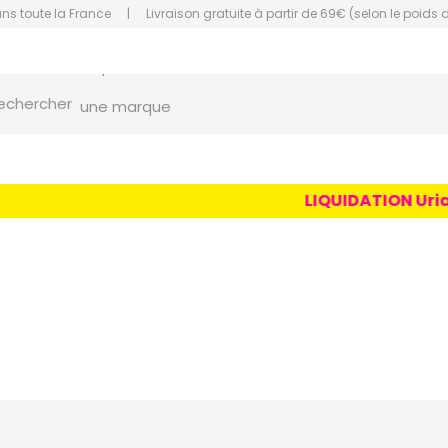
ans toute la France
|
Livraison gratuite à partir de 69€ (selon le poids 
orce Grande Pharmacie Amiens Fachon
echercher
une marque
un conseil
un produit
LIQUIDATION Uriage
une marque