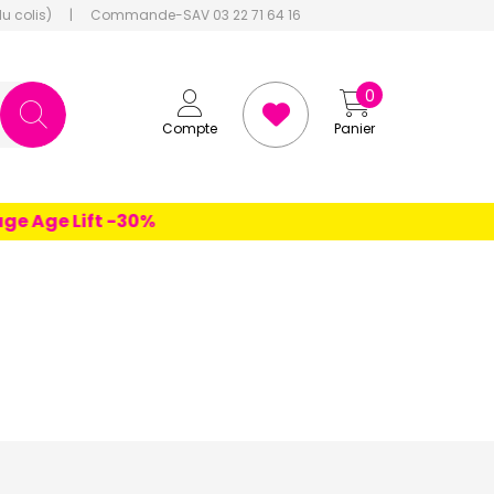
du colis)
|
Commande-SAV 03 22 71 64 16
0
Compte
Panier
 Age Lift -30%