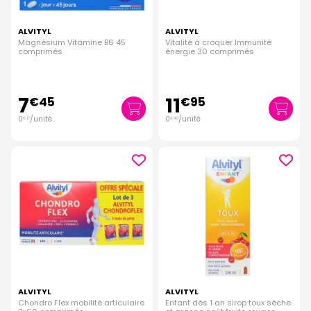
ALVITYL
ALVITYL
Magnésium Vitamine B6 45
Vitalité à croquer Immunité
comprimés
énergie 30 comprimés
7
11
€
45
€
95
0
/unité
0
/unité
€
17
€
40
ALVITYL
ALVITYL
Chondro Flex mobilité articulaire
Enfant dès 1 an sirop toux sèche