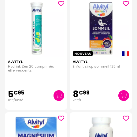
NOUVEAU
ALVITYL
ALVITYL
Hydrink Zen 20 comprimés
Enfant sirop sommeil 125ml
effervescents
5
8
€
95
€
99
0
/unité
71
/
l.
€
30
€
92