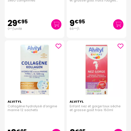
3x60 comprimés
et grasse goût fruits rouges
150ml
29
9
€
95
€
95
0
/unité
66
/
l.
€
17
€
33
ALVITYL
ALVITYL
Collagène hydrolysé d'origine
Enfant nez et gorge toux sèche
marine 12 sachets
et grasse goût frais 150ml