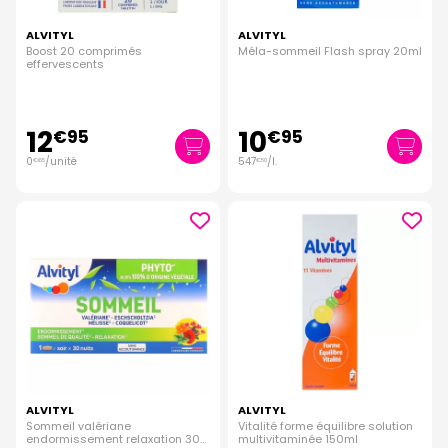
ALVITYL
ALVITYL
Boost 20 comprimés
Méla-sommeil Flash spray 20ml
effervescents
12
10
€
95
€
95
0
/unité
547
/
l.
€
65
€
50
ALVITYL
ALVITYL
Sommeil valériane
Vitalité forme équilibre solution
endormissement relaxation 30
multivitaminée 150ml