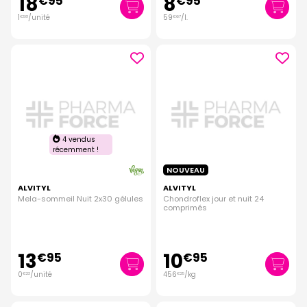
18
8
€
95
€
95
1
/unité
59
/
l.
€
58
€
67
4 vendus
récemment !
NOUVEAU
ALVITYL
ALVITYL
Mela-sommeil Nuit 2x30 gélules
Chondroflex jour et nuit 24
comprimés
13
10
€
95
€
95
0
/unité
456
/kg
€
23
€
25