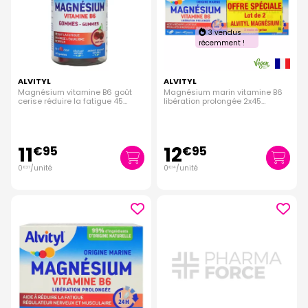
3 vendus
récemment !
ALVITYL
ALVITYL
Magnésium vitamine B6 goût
Magnésium marin vitamine B6
cerise réduire la fatigue 45
libération prolongée 2x45
gummies
comprimés
11
12
€
95
€
95
0
/unité
0
/unité
€
27
€
14