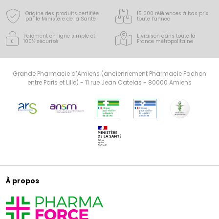
Origine des produits certifiée
15 000 références à bas prix
par le Ministère de la Santé
toute l’année
Paiement en ligne simple
et
Livraison dans toute la
100% sécurisé
France
métropolitaine
Grande Pharmacie d’Amiens (anciennement Pharmacie Fachon
entre Paris et Lille) - 11 rue Jean Catelas - 80000 Amiens
À propos