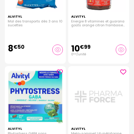
ALVITYL
ALVITYL
Mal des transports dès 3 ans 10
Energie 8 vitamines et guarana
sucettes
goûts orange citron framboise
50 gummies
8
10
€
50
€
99
0
/unité
€
22
ALVITYL
ALVITYL
Phytostress GABA sans
Mela-sommeil Lib mélatonine