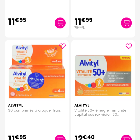
comprimés
11
11
€
95
€
99
79
/
l.
€
93
ALVITYL
ALVITYL
30 comprimés à croquer frais
Vitalité 50+ énergie immunité
capital osseux vision 30
comprimés
11
12
€
95
€
40