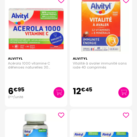
ALVITYL
ALVITYL
Acérola 1000 vitamine C
Vitalité à avaler immunité sans
défenses naturelles 30
iode 40 comprimés
comprimés
6
12
€
95
€
45
0
/unité
€
23