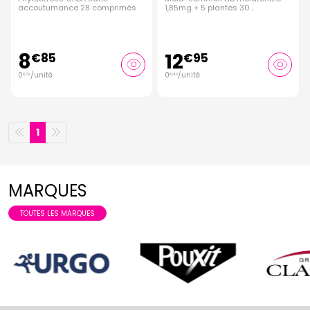
accoutumance 28 comprimés
1,85mg + 5 plantes 30
comprimés
8
12
€
85
€
95
0
/unité
0
/unité
€
32
€
43
1
MARQUES
TOUTES LES MARQUES