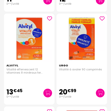
0
/unité
0
/unité
€
40
€
41
ALVITYL
URGO
Vitalité effervescent 12
Vitalité à avaler 90 comprimés
vitamines 8 minéraux fer
magnésium 30 comprimés
13
20
€
45
€
99
0
/unité
0
/unité
€
45
€
23