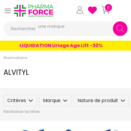
Pharmaforce Grande Pharmacie 
0
une marque
Rechercher
un conseil
un produit
LIQUIDATION Uriage Age Lift -30%
une marque
Pharmaforce
ALVITYL
Critères
Marque
Nature de produit
Réinitialiser les filtres