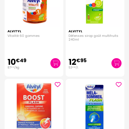
ALVITYL
ALVITYL
Vitalité 60 gommes
Défenses sirop goût multifruits
240ml
10
12
€
49
€
95
87
/kg
53
/
l.
€
42
€
96