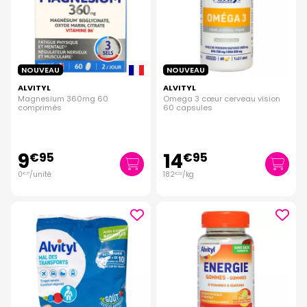
NOUVEAU
NOUVEAU
ALVITYL
ALVITYL
Magnesium 360mg 60
Omega 3 cœur cerveau vision
comprimés
60 capsules
9
14
€
95
€
95
0
/unité
182
/kg
€
17
€
32