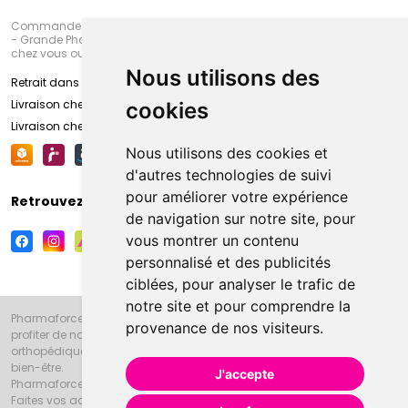
Commandez en ligne et venez chercher votre commande à Amiens
- Grande Pharmacie d’Amiens (Fachon) ou recevez-là rapidement
chez vous ou en point retrait
Nous utilisons des
Retrait dans la pharmacie d’Amiens
Livraison chez vous
cookies
Livraison chez votre commerçant
Nous utilisons des cookies et
d'autres technologies de suivi
pour améliorer votre expérience
Retrouvez-nous sur vos réseaux sociaux
de navigation sur notre site, pour
vous montrer un contenu
personnalisé et des publicités
ciblées, pour analyser le trafic de
notre site et pour comprendre la
Pharmaforce.fr et la Grande Pharmacie d’Amiens vous souhaitent de
provenance de nos visiteurs.
profiter de notre accueil, de nos conseils pharmaceutiques,
orthopédiques, homéopathiques, parapharmaceutiques, beauté et
bien-être.
J'accepte
Pharmaforce.fr est le site internet de la Grande Pharmacie d’Amiens.
Faites vos achats en ligne grâce à un choix de 20000 références en