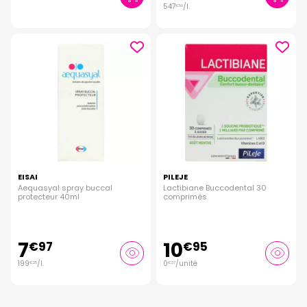
547
/
l.
€
50
EISAI
PILEJE
Aequasyal spray buccal
Lactibiane Buccodental 30
protecteur 40ml
comprimés
7
10
€
97
€
95
199
/
l.
0
/unité
€
25
€
37