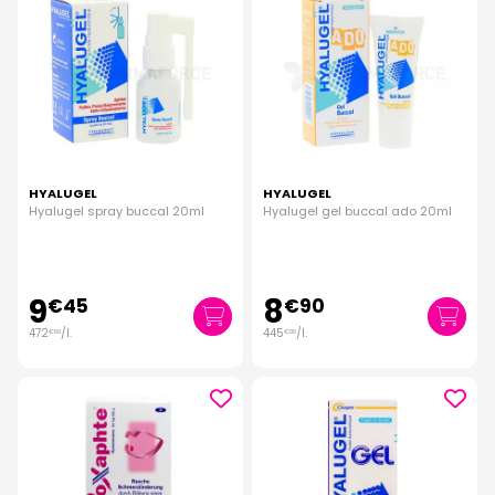
HYALUGEL
HYALUGEL
Hyalugel spray buccal 20ml
Hyalugel gel buccal ado 20ml
9
8
€
45
€
90
472
/
l.
445
/
l.
€
50
€
00