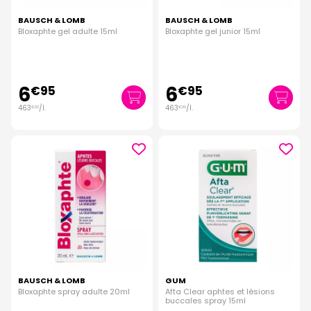
BAUSCH & LOMB
BAUSCH & LOMB
Bloxaphte gel adulte 15ml
Bloxaphte gel junior 15ml
6
6
€
95
€
95
463
/
l.
463
/
l.
€
33
€
33
BAUSCH & LOMB
GUM
Bloxaphte spray adulte 20ml
Afta Clear aphtes et lésions
buccales spray 15ml