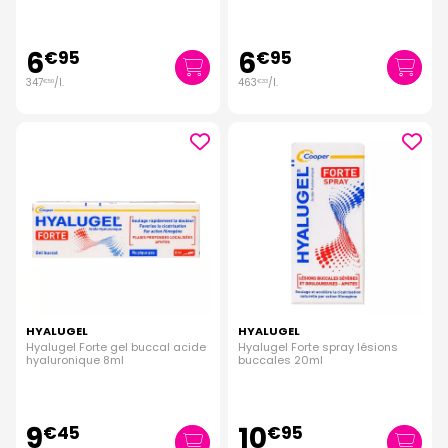
6
6
€
95
€
95
347
/
l.
463
/
l.
€
50
€
33
HYALUGEL
HYALUGEL
Hyalugel Forte gel buccal acide
Hyalugel Forte spray lésions
hyaluronique 8ml
buccales 20ml
9
10
€
45
€
95