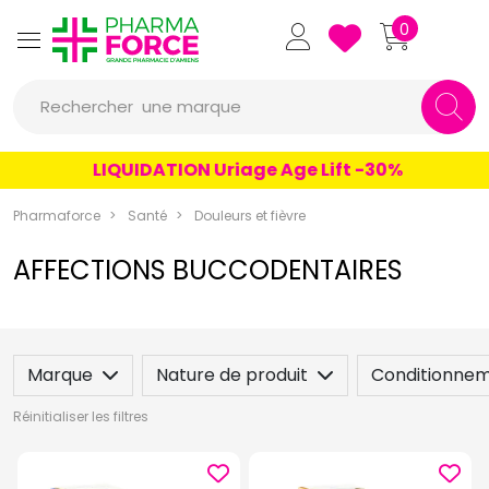
Pharmaforce Grande Pharmacie 
0
une marque
Rechercher
un conseil
LIQUIDATION Uriage Age Lift -30%
un produit
Pharmaforce
Santé
Douleurs et fièvre
une marque
AFFECTIONS BUCCODENTAIRES
Marque
Nature de produit
Conditionne
Réinitialiser les filtres