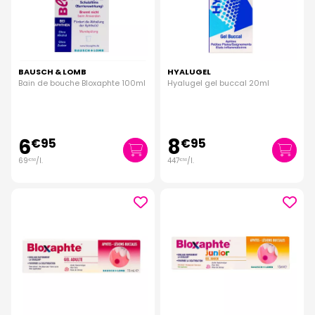
BAUSCH & LOMB
HYALUGEL
Bain de bouche Bloxaphte 100ml
Hyalugel gel buccal 20ml
6
8
€
95
€
95
69
/
l.
447
/
l.
€
50
€
50