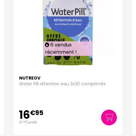
6 vendus
récemment !
NUTREOV
Water Pill rétention eau 2x30 comprimés
16
€
95
0
/unité
€
28