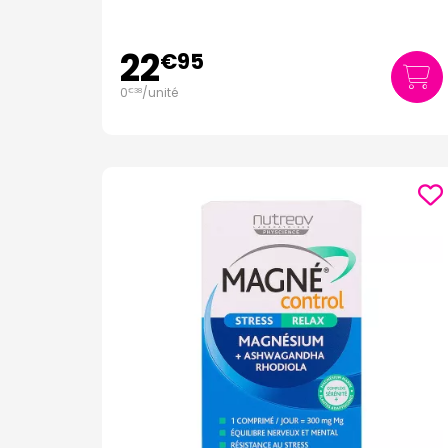
22
€
95
0
/unité
€
38