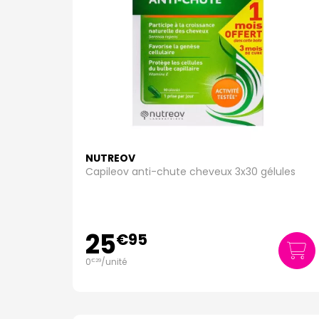
NUTREOV
Capileov anti-chute cheveux 3x30 gélules
25
€
95
0
/unité
€
29