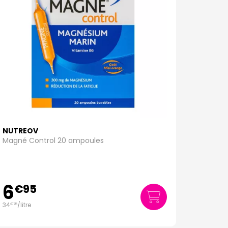
NUTREOV
Magné Control 20 ampoules
6
€
95
34
/
litre
€
75