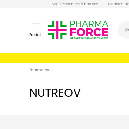
15000 références à bas prix
|
Livraison d
Pharmaf
R
Produits
Pharmaforce
NUTREOV