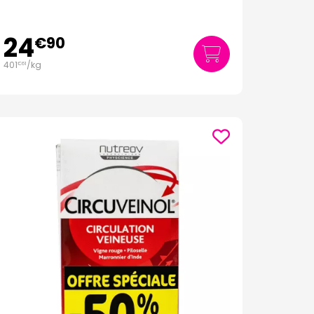
24
€
90
401
/kg
€
61