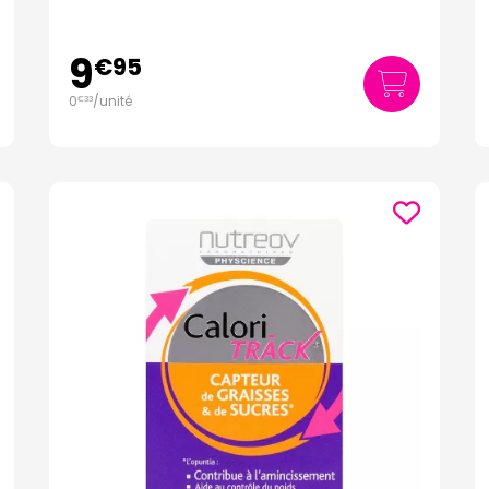
9
€
95
0
/unité
€
33