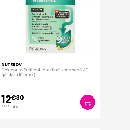
NUTREOV
Colonpure Purifiant intestinal sans séné 40
gélules (10 jours)
12
€
30
0
/unité
€
31