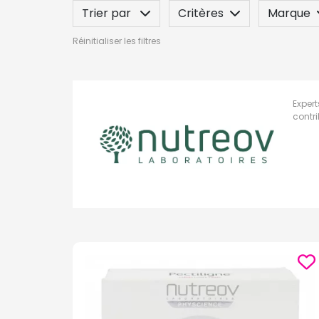
Trier par
Critères
Marque
Réinitialiser les filtres
Label
Indication / Contre-indicatio
Expert
contri