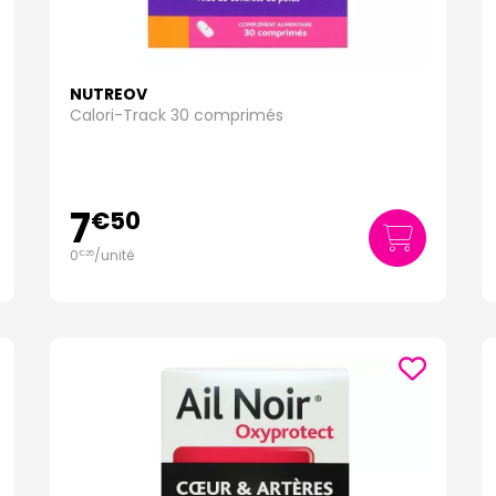
NUTREOV
Calori-Track 30 comprimés
7
€
50
0
/unité
€
25