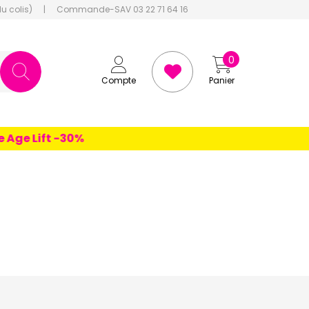
du colis)
|
Commande-SAV 03 22 71 64 16
0
Compte
Panier
ift -30%