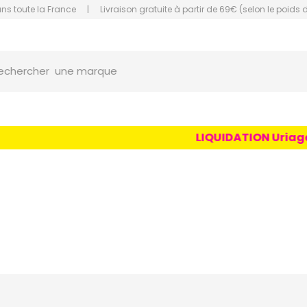
ans toute la France
|
Livraison gratuite à partir de 69€ (selon le poids 
une marque
orce Grande Pharmacie Amiens Fachon
echercher
un conseil
un produit
une marque
LIQUIDATION Uriage Age L