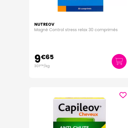
NUTREOV
Magné Control stress relax 30 comprimés
9
€
65
301
/kg
€
56