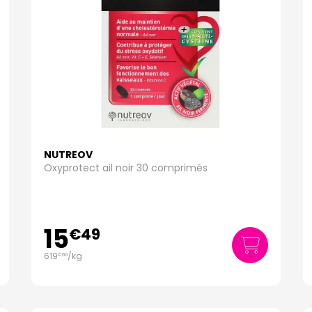
NUTREOV
Oxyprotect ail noir 30 comprimés
15
€
49
619
/kg
€
60