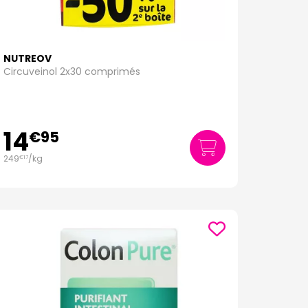
NUTREOV
Circuveinol 2x30 comprimés
14
€
95
249
/kg
€
17