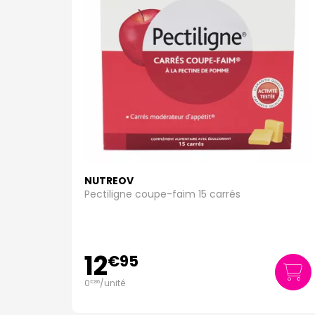
NUTREOV
Pectiligne coupe-faim 15 carrés
12
€
95
0
/unité
€
86