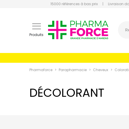
15000 références à bas prix
|
Livraison d
Pharmaf
R
Produits
Pharmaforce
Parapharmacie
Cheveux
Colorat
DÉCOLORANT