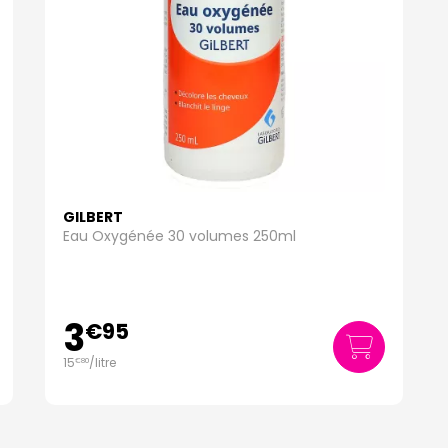
GILBERT
Eau Oxygénée 30 volumes 250ml
3
€
95
15
/
litre
€
80