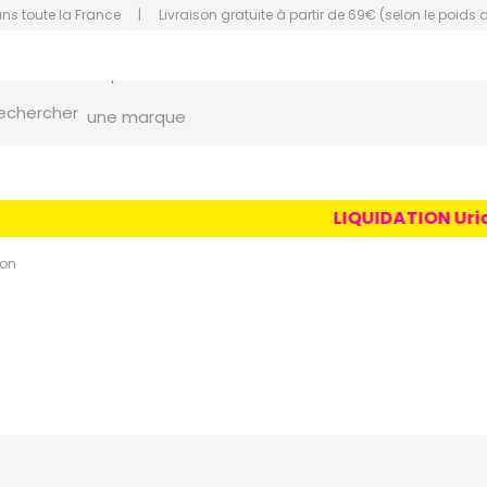
ans toute la France
|
Livraison gratuite à partir de 69€ (selon le poids 
orce Grande Pharmacie Amiens Fachon
echercher
une marque
un conseil
un produit
LIQUIDATION Uriage
une marque
ion