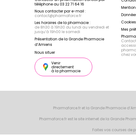
Conditi
téléphone au 03 22 71 64 16
Mention
Nous contacter par e-mail :
Données
contact
@
pharmaforce.fr
Cookies
Les horaires de la pharmacie :
de 8h30 à 19h30 du lundi au vendredi et
Mes pré
jusqu’à 19h00 le samedi
Pharmac
Présentation de la Grande Pharmacie
Contacte
d’Amiens
accessib
pharmac
Nous situer
chez vo
Venir
directement
à la pharmacie
Pharmaforce.fr et la Grande Pharmacie d’Am
Pharmaforce.fr est le site internet de la Grande Ph
Faites vos courses de ph