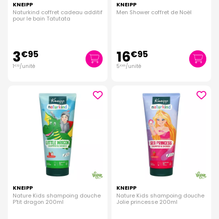
KNEIPP
KNEIPP
Naturkind coffret cadeau additif
Men Shower coffret de Noël
pour le bain Tatutata
3
16
€
95
€
95
1
/unité
5
/unité
€
32
€
65
KNEIPP
KNEIPP
Nature Kids shampoing douche
Nature Kids shampoing douche
P'tit dragon 200ml
Jolie princesse 200ml