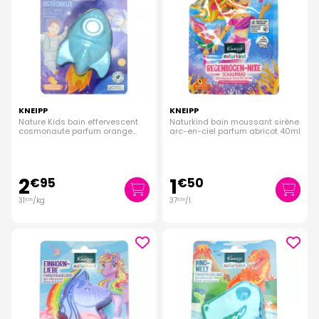
KNEIPP
KNEIPP
Nature Kids bain effervescent
Naturkind bain moussant sirène
cosmonaute parfum orange
arc-en-ciel parfum abricot 40ml
95g
2
1
€
95
€
50
31
/kg
37
/
l.
€
05
€
50