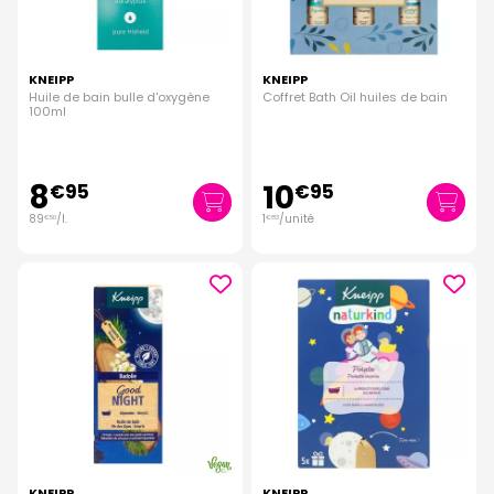
KNEIPP
KNEIPP
Huile de bain bulle d'oxygène
Coffret Bath Oil huiles de bain
100ml
8
10
€
95
€
95
89
/
l.
1
/unité
€
50
€
83
KNEIPP
KNEIPP