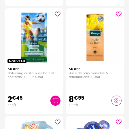
NOUVEAU
KNEIPP
KNEIPP
Naturking cristaux de bain et
Huile de bain muscles &
confettis Buuuut 40ml
articulations 100ml
2
8
€
45
€
95
61
/
l.
89
/
l.
€
25
€
50