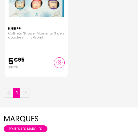
KNEIPP
Coffrets Shower Moments 3 gels
douche mini 3x50ml
5
€
95
39
/
l.
€
67
1
MARQUES
TOUTES LES MARQUES