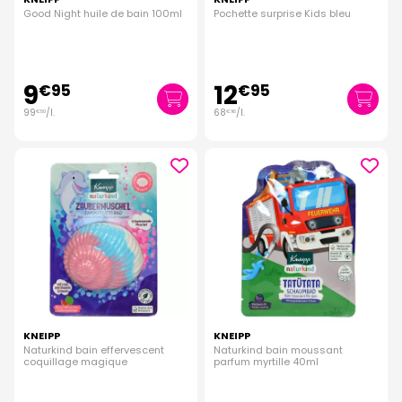
Good Night huile de bain 100ml
Pochette surprise Kids bleu
9
12
€
95
€
95
99
/
l.
68
/
l.
€
50
€
16
KNEIPP
KNEIPP
Naturkind bain effervescent
Naturkind bain moussant
coquillage magique
parfum myrtille 40ml