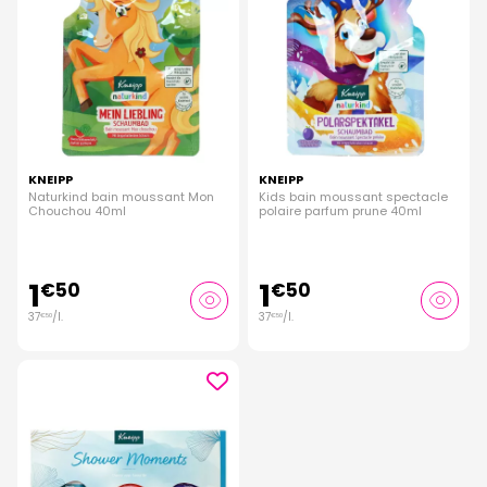
KNEIPP
KNEIPP
Naturkind bain moussant Mon
Kids bain moussant spectacle
Chouchou 40ml
polaire parfum prune 40ml
1
1
€
50
€
50
37
/
l.
37
/
l.
€
50
€
50