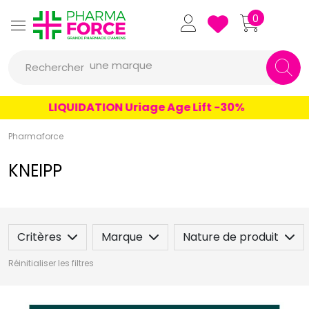
Pharmaforce Grande Pharmacie 
0
une marque
Rechercher
un conseil
un produit
LIQUIDATION Uriage Age Lift -30%
une marque
Pharmaforce
KNEIPP
Critères
Marque
Nature de produit
Réinitialiser les filtres