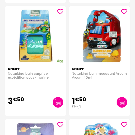
KNEIPP
KNEIPP
Naturkind bain surprise
Naturkind bain moussant Vroum
expédition sous-marine
Vroum 40ml
3
1
€
50
€
50
37
/
l.
€
50