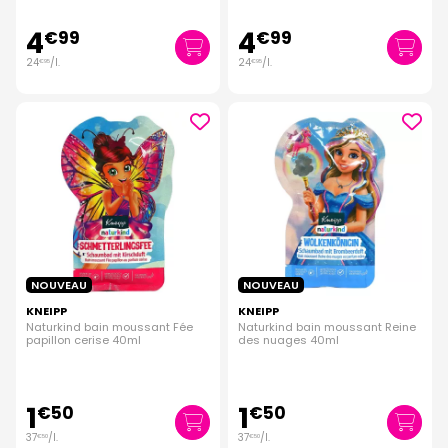
4
4
€
99
€
99
24
/
l.
24
/
l.
€
95
€
95
NOUVEAU
NOUVEAU
KNEIPP
KNEIPP
Naturkind bain moussant Fée
Naturkind bain moussant Reine
papillon cerise 40ml
des nuages 40ml
1
1
€
50
€
50
37
/
l.
37
/
l.
€
50
€
50