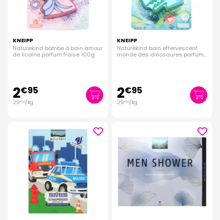
KNEIPP
KNEIPP
Naturekind bombe à bain amour
Naturekind bain effervescent
de licorne parfum fraise 100g
monde des dinosaures parfum
kiwi 100g
2
2
€
95
€
95
29
/kg
29
/kg
€
50
€
50