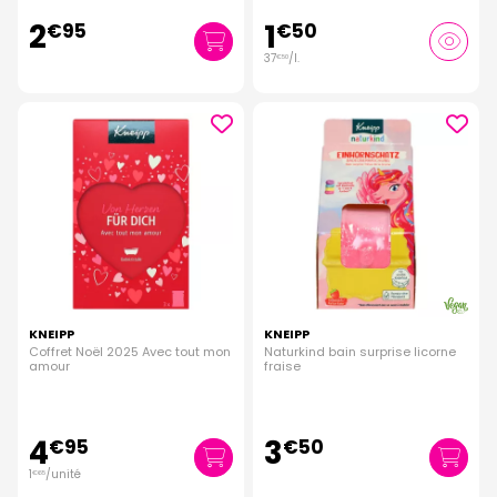
2
1
€
95
€
50
37
/
l.
€
50
KNEIPP
KNEIPP
Coffret Noël 2025 Avec tout mon
Naturkind bain surprise licorne
amour
fraise
4
3
€
95
€
50
1
/unité
€
65