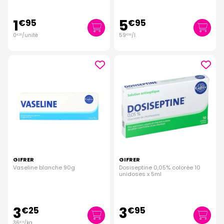
1
5
€
95
€
95
0
/unité
59
/
l.
€
20
€
50
GIFRER
GIFRER
Vaseline blanche 90g
Dosiseptine 0,05% colorée 10
unidoses x 5ml
3
3
€
25
€
95
36
/kg
€
11