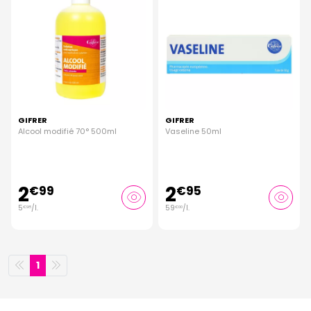
GIFRER
GIFRER
Alcool modifié 70° 500ml
Vaseline 50ml
2
2
€
99
€
95
5
/
l.
59
/
l.
€
98
€
00
1