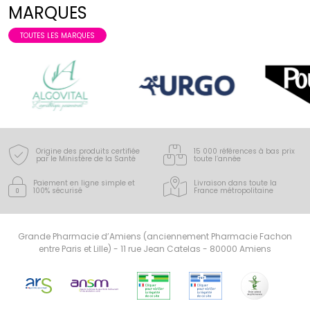
MARQUES
TOUTES LES MARQUES
Origine des produits certifiée
15 000 références à bas prix
par le Ministère de la Santé
toute l’année
Paiement en ligne simple
et
Livraison dans toute la
100% sécurisé
France
métropolitaine
Grande Pharmacie d’Amiens (anciennement Pharmacie Fachon
entre Paris et Lille) - 11 rue Jean Catelas - 80000 Amiens