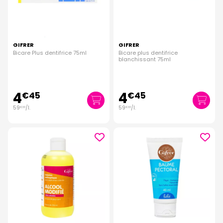
GIFRER
GIFRER
Bicare Plus dentifrice 75ml
Bicare plus dentifrice
blanchissant 75ml
4
4
€
45
€
45
59
/
l.
59
/
l.
€
33
€
33