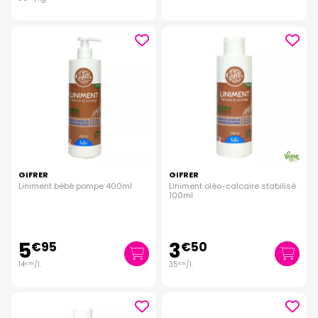
GIFRER
GIFRER
Liniment bébé pompe 400ml
Liniment oléo-calcaire stabilisé
100ml
5
3
€
95
€
50
14
/
l.
35
/
l.
€
88
€
00