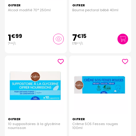
GIFRER
GIFRER
Alcool modifié 70° 250ml
Baume pectoral bébé 40ml
1
7
€
99
€
15
7
/
l.
178
/
l.
€
96
€
75
GIFRER
GIFRER
10 suppositoires à la glycérine
Crème SOS Fesses rouges
nourrisson
100ml