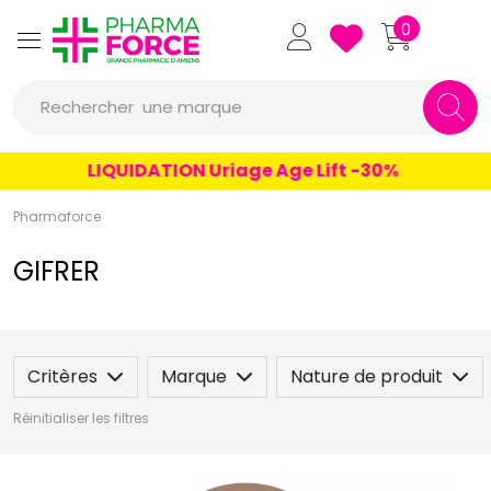
Pharmaforce Grande Pharmacie 
0
une marque
Rechercher
un conseil
LIQUIDATION Uriage Age Lift -30%
un produit
Pharmaforce
une marque
GIFRER
Critères
Marque
Nature de produit
Réinitialiser les filtres