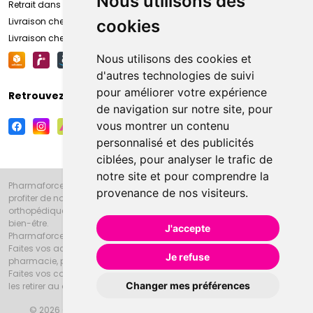
Nous utilisons des
Retrait dans la pharmacie d’Amiens
Livraison chez vous
cookies
Livraison chez votre commerçant
Nous utilisons des cookies et
d'autres technologies de suivi
pour améliorer votre expérience
Retrouvez-nous sur vos réseaux sociaux
de navigation sur notre site, pour
vous montrer un contenu
personnalisé et des publicités
ciblées, pour analyser le trafic de
notre site et pour comprendre la
Pharmaforce.fr et la Grande Pharmacie d’Amiens vous souhaitent de
provenance de nos visiteurs.
profiter de notre accueil, de nos conseils pharmaceutiques,
orthopédiques, homéopathiques, parapharmaceutiques, beauté et
bien-être.
J'accepte
Pharmaforce.fr est le site internet de la Grande Pharmacie d’Amiens.
Faites vos achats en ligne grâce à un choix de 20000 références en
Je refuse
pharmacie, parapharmacie, diététique et animaux (vétérinaire).
Faites vos courses de pharmacie et parapharmacie en ligne et venez
Changer mes préférences
les retirer au drive ou vous les faire livrer à domicile.
© 2026 Grande Pharmacie d’Amiens
Tous droits réservés