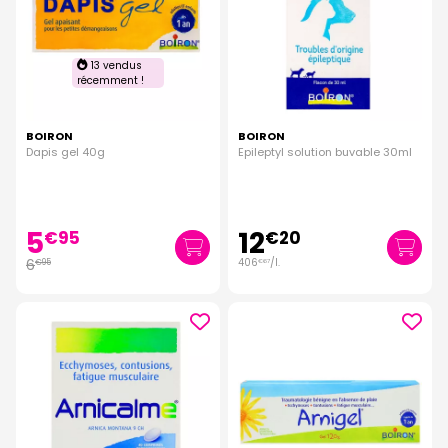
13 vendus
récemment !
BOIRON
BOIRON
Dapis gel 40g
Epileptyl solution buvable 30ml
5
12
€
95
€
20
6
406
/
l.
€
95
€
67