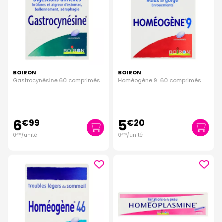
BOIRON
BOIRON
Gastrocynésine 60 comprimés
Homéogène 9 60 comprimés
6
5
€
99
€
20
0
/unité
0
/unité
€
12
€
09