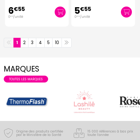
6
5
€
55
€
55
0
/unité
0
/unité
€
11
€
14
1
2
3
4
5
10
MARQUES
TOUTES LES MARQUES
Origine des produits certifiée
15 000 références à bas prix
par le Ministère de la Santé
toute l’année