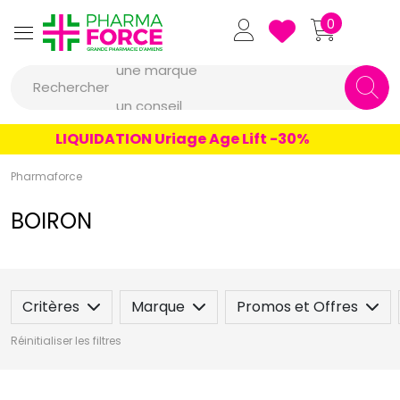
Pharmaforce Grande Pharmacie 
0
une marque
Rechercher
un conseil
un produit
LIQUIDATION Uriage Age Lift -30%
une marque
Pharmaforce
BOIRON
Critères
Marque
Promos et Offres
Réinitialiser les filtres