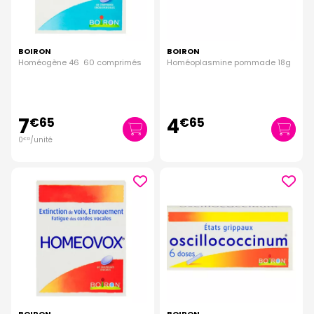
BOIRON
BOIRON
Homéogène 46 60 comprimés
Homéoplasmine pommade 18g
7
4
€
65
€
65
0
/unité
€
13