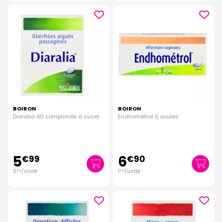
BOIRON
BOIRON
Diaralia 40 comprimés à sucer
Endhométrol 6 ovules
5
6
€
99
€
90
0
/unité
1
/unité
€
15
€
15