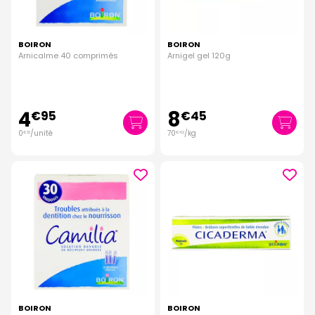
BOIRON
BOIRON
Arnicalme 40 comprimés
Arnigel gel 120g
4
8
€
95
€
45
0
/unité
70
/kg
€
12
€
42
BOIRON
BOIRON