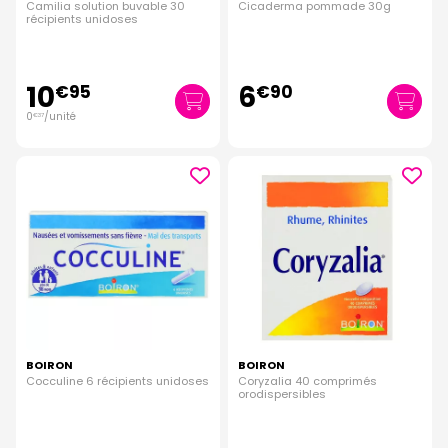
Camilia solution buvable 30
Cicaderma pommade 30g
récipients unidoses
10
6
€
95
€
90
0
/unité
€
37
BOIRON
BOIRON
Cocculine 6 récipients unidoses
Coryzalia 40 comprimés
orodispersibles