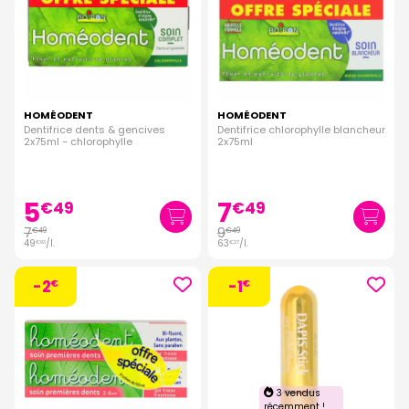
HOMÉODENT
HOMÉODENT
Dentifrice dents & gencives
Dentifrice chlorophylle blancheur
2x75ml - chlorophylle
2x75ml
5
7
€
49
€
49
7
9
€
49
€
49
49
/
l.
63
/
l.
€
93
€
27
-2
-1
€
€
3 vendus
récemment !