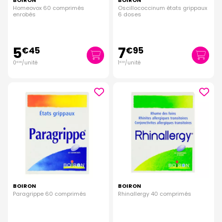
BOIRON
BOIRON
Homeovox 60 comprimés
Oscillococcinum états grippaux
enrobés
6 doses
5
7
€
45
€
95
0
/unité
1
/unité
€
09
€
33
BOIRON
BOIRON
Paragrippe 60 comprimés
Rhinallergy 40 comprimés