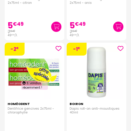
2x75ml - citron
2x75ml - anis
5
5
€
49
€
49
7
7
€
49
€
49
49
/
l.
49
/
l.
€
93
€
93
-2
-1
€
€
6 vendus
récemment !
HOMÉODENT
BOIRON
Dentifrice gencives 2x75ml -
Dapis roll-on anti-moustiques
chlorophylle
40ml