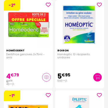
-2
€
HOMÉODENT
BOIRON
Dentifrice gencives 2x75ml -
Homéoptic 10 récipients
anis
unidoses
4
5
€
79
€
95
6
595
/
l.
€
79
€
00
45
/
l.
€
27
-1
€