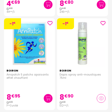
4
8
€
69
€
80
6
9
€
69
€
80
44
/
l.
245
/
l.
€
60
€
00
-1
-1
€
€
BOIRON
BOIRON
Arnipatch 5 patchs apaisants
Dapis spray anti-moustiques
effet chauffant
75ml
8
8
€
95
€
90
9
9
€
95
€
90
1
/unité
132
/
l.
€
99
€
00