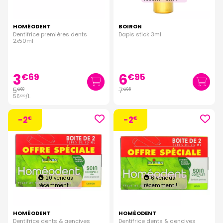
HOMÉODENT
BOIRON
Dentifrice premières dents
Dapis stick 3ml
2x50ml
3
6
€
69
€
95
5
7
€
69
€
95
56
/
l.
€
90
-2
-2
€
€
20 vendus
6 vendus
récemment !
récemment !
HOMÉODENT
HOMÉODENT
Dentifrice dents & gencives
Dentifrice dents & gencives