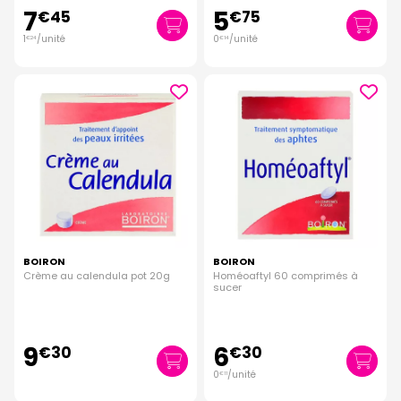
7
5
€
45
€
75
1
/unité
0
/unité
€
24
€
14
BOIRON
BOIRON
Crème au calendula pot 20g
Homéoaftyl 60 comprimés à
sucer
9
6
€
30
€
30
0
/unité
€
11