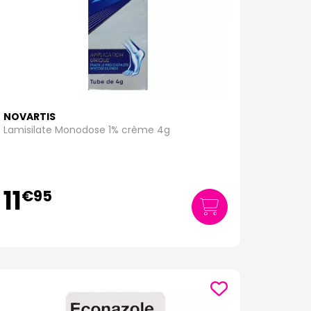
NOVARTIS
Lamisilate Monodose 1% crème 4g
11
€
95