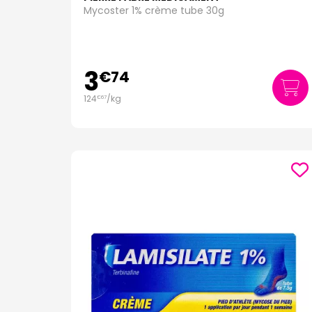
Mycoster 1% crème tube 30g
3
€
74
124
/kg
€
67