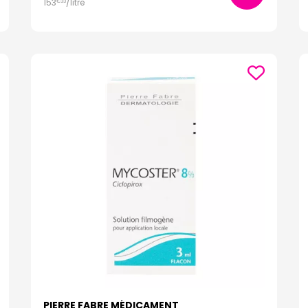
153
/
litre
€
33
PIERRE FABRE MÉDICAMENT