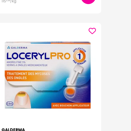
115
/kg
€
00
GALDERMA