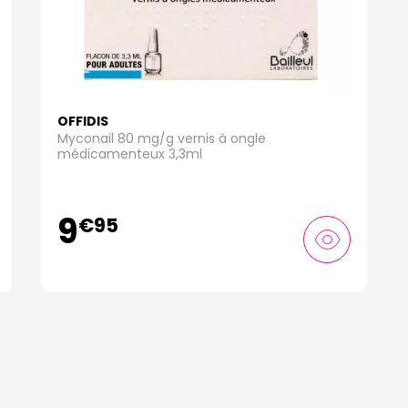
OFFIDIS
Myconail 80 mg/g vernis à ongle
médicamenteux 3,3ml
9
€
95