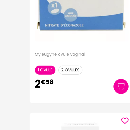
Myleugyne ovule vaginal
1 OVULE
2 OVULES
2
€
58