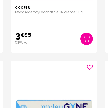
COOPER
Mycosédermyl éconazole 1% crème 30g
3
€
95
131
/kg
€
67