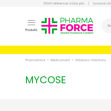
15000 références à bas prix
|
Livraison d
Pharmaf
R
Produits
Pharmaforce
Médicament
Irritations-infections
MYCOSE