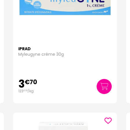
IPRAD
Myleugyne crème 30g
3
€
70
123
/kg
€
33