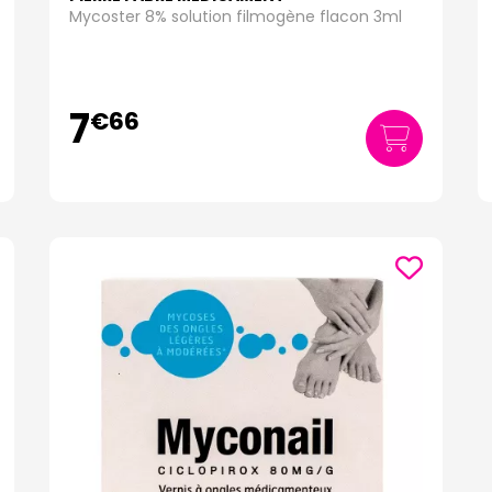
Mycoster 8% solution filmogène flacon 3ml
7
€
66