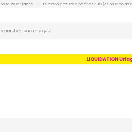
ans toute la France
|
Livraison gratuite à partir de 69€ (selon le poids 
orce Grande Pharmacie Amiens Fachon
une marque
echercher
un conseil
un produit
LIQUIDATION Uriage Age
une marque