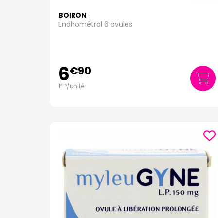
BOIRON
Endhométrol 6 ovules
6
€
90
1
/unité
€
15