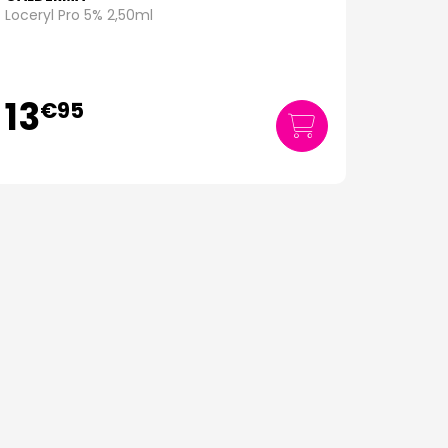
Loceryl Pro 5% 2,50ml
13
€
95