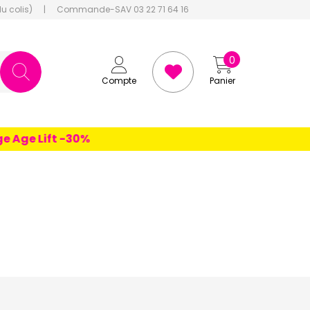
du colis)
|
Commande-SAV 03 22 71 64 16
0
Compte
Panier
 Lift -30%