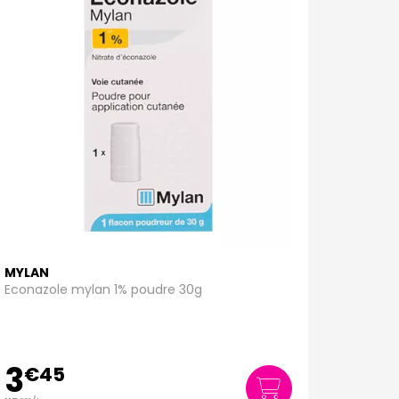
MYLAN
Econazole mylan 1% poudre 30g
3
€
45