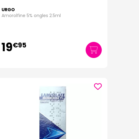
URGO
Amorolfine 5% ongles 2.5ml
19
€
95