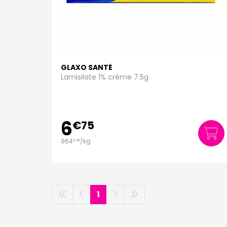
GLAXO SANTÉ
Lamisilate 1% crème 7.5g
6
€
75
964
/kg
€
29
1