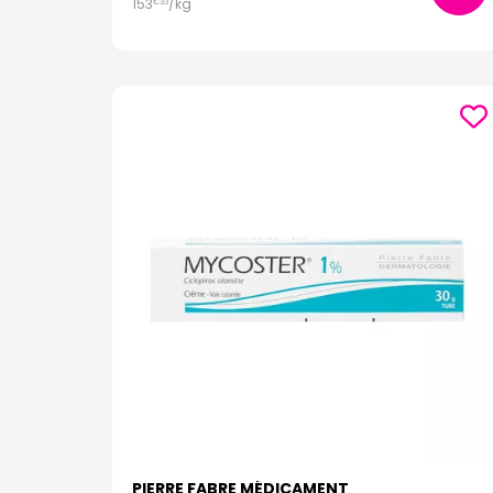
153
/kg
€
33
PIERRE FABRE MÉDICAMENT