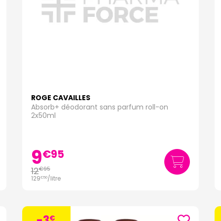
ROGE CAVAILLES
Absorb+ déodorant sans parfum roll-on
2x50ml
9
€
95
12
€
95
129
/
litre
€
50
-3
€