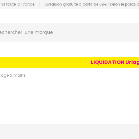
ans toute la France
|
Livraison gratuite à partir de 69€ (selon le poids 
une marque
orce Grande Pharmacie Amiens Fachon
echercher
un conseil
un produit
une marque
LIQUIDATION Uriage Age 
isage & mains