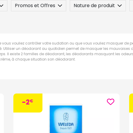
Promos et Offres
Nature de produit
 / Contre-indication
Posez une question
e vous vouliez contrôler votre sudation ou que vous vouliez masquer de p
té. Utiliser un déodorant au quotidien permet de masquer les mauvaises o
orps. Il existe 2 familles de déodorant, les déodorants masquant les odeurs 
e crème, à chaque situation son déodorant.
-2
€