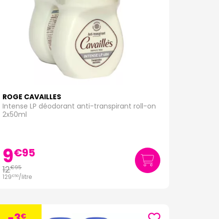
ROGE CAVAILLES
Intense LP déodorant anti-transpirant roll-on
2x50ml
9
€
95
12
€
95
129
/
litre
€
50
-3
€