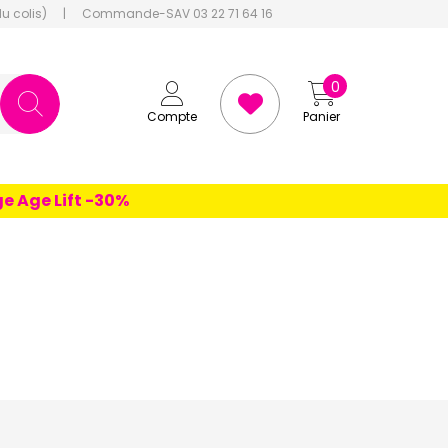
du colis)
|
Commande-SAV 03 22 71 64 16
0
Compte
Panier
Lift -30%