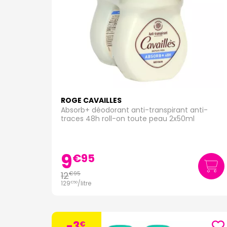
ROGE CAVAILLES
Absorb+ déodorant anti-transpirant anti-
traces 48h roll-on toute peau 2x50ml
9
€
95
12
€
95
129
/
litre
€
50
-3
€