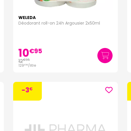
WELEDA
Déodorant roll-on 24h Argousier 2x50ml
10
€
95
12
€
95
129
/
litre
€
50
-3
€