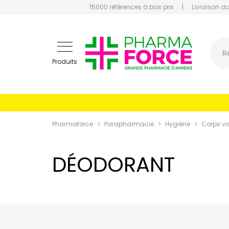
15000 références à bas prix
|
Livraison d
Pharmaf
R
Produits
Pharmaforce
Parapharmacie
Hygiène
Corps v
DÉODORANT