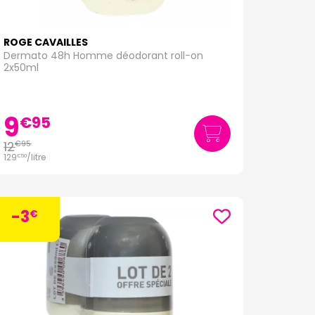
ROGE CAVAILLES
Dermato 48h Homme déodorant roll-on
2x50ml
9
€
95
12
€
95
129
/
litre
€
50
-3
€