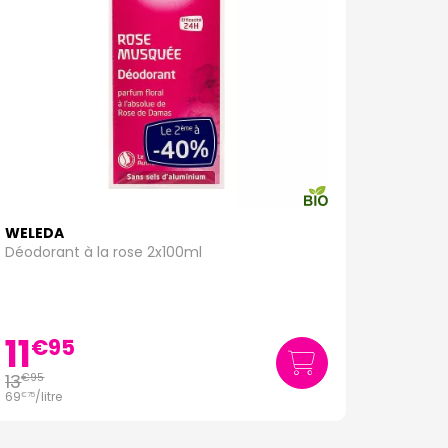
WELEDA
Déodorant à la rose 2x100ml
11
€
95
13
€
95
69
/
litre
€
75