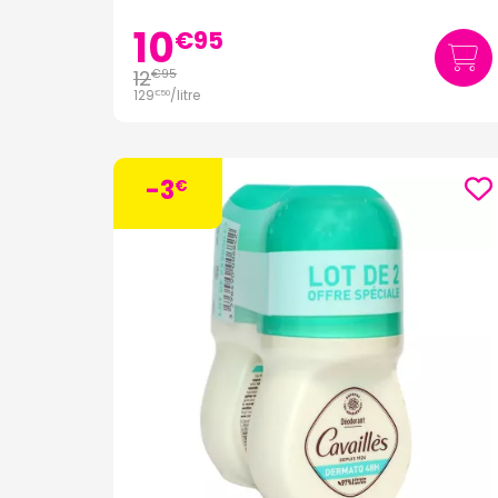
10
€
95
12
€
95
129
/
litre
€
50
-3
€