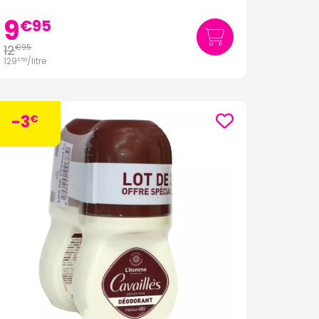
9
€
95
12
€
95
129
/
litre
€
50
-3
€