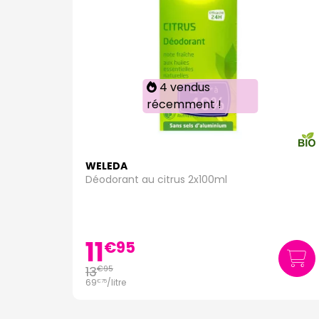
4 vendus
récemment !
WELEDA
Déodorant au citrus 2x100ml
11
€
95
13
€
95
69
/
litre
€
75