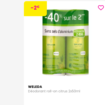
-2
€
WELEDA
Déodorant roll-on citrus 2x50ml