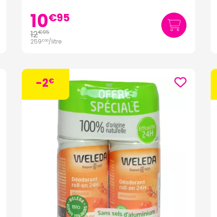
10
€
95
12
€
95
259
/
litre
€
00
-2
€