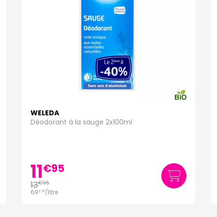
WELEDA
Déodorant à la sauge 2x100ml
11
€
95
13
€
95
69
/
litre
€
75