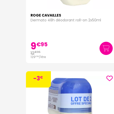
ROGE CAVAILLES
Dermato 48h déodorant roll-on 2x50ml
9
€
95
12
€
95
129
/
litre
€
50
-3
€