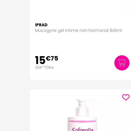
IPRAD
Mucogyne gel intime non hormonal 8x5ml
15
€
75
393
/
litre
€
75