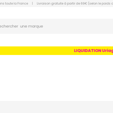
ans toute la France
|
Livraison gratuite à partir de 69€ (selon le poids 
une marque
orce Grande Pharmacie Amiens Fachon
echercher
un conseil
un produit
une marque
LIQUIDATION Uriage Age