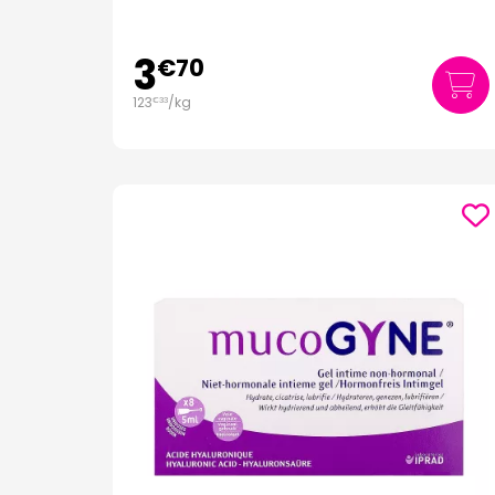
3
€
70
123
/kg
€
33