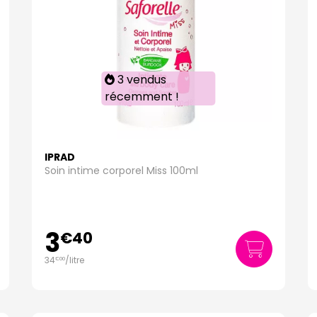
3 vendus
récemment !
IPRAD
Soin intime corporel Miss 100ml
3
€
40
34
/
litre
€
00