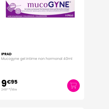
IPRAD
Mucogyne gel intime non hormonal 40ml
9
€
95
248
/
litre
€
75