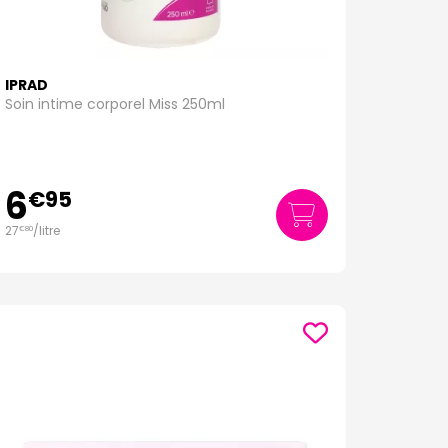
IPRAD
Soin intime corporel Miss 250ml
6
€
95
27
/
litre
€
80