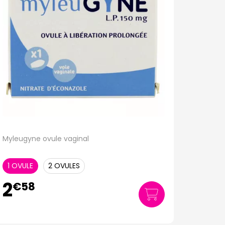
Myleugyne ovule vaginal
1 OVULE
2 OVULES
2
€
58