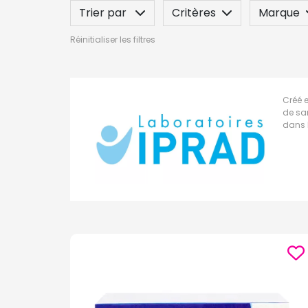
Trier par
Critères
Marque
Réinitialiser les filtres
Label
Indication / Contre-indicatio
Créé 
de sa
dans 