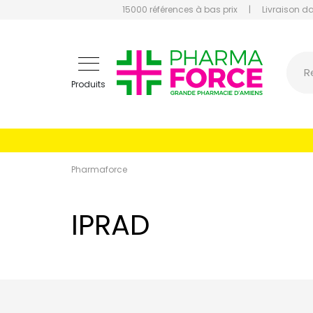
15000 références à bas prix
|
Livraison d
Pharmaf
R
Produits
Pharmaforce
IPRAD