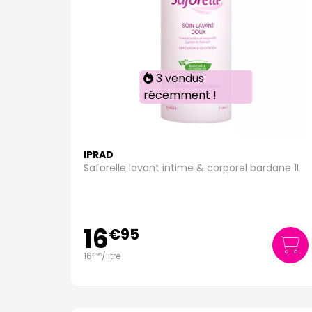
3 vendus
récemment !
IPRAD
Saforelle lavant intime & corporel bardane 1L
16
€
95
16
/
litre
€
95