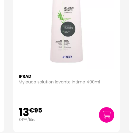
IPRAD
Myleuca solution lavante intime 400ml
13
€
95
34
/
litre
€
88