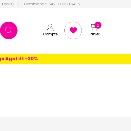
du colis)
|
Commande-SAV 03 22 71 64 16
0
Compte
Panier
 Lift -30%