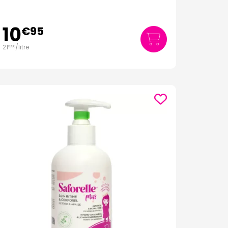
10
€
95
21
/
litre
€
90