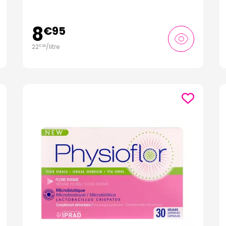
8
€
95
22
/
litre
€
38