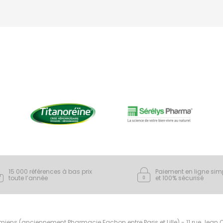
15 000 références à bas prix
Paiement en ligne sim
toute l’année
et 100% sécurisé
ens (anciennement Pharmacie Fachon entre Paris et Lille) - 11 rue Jean