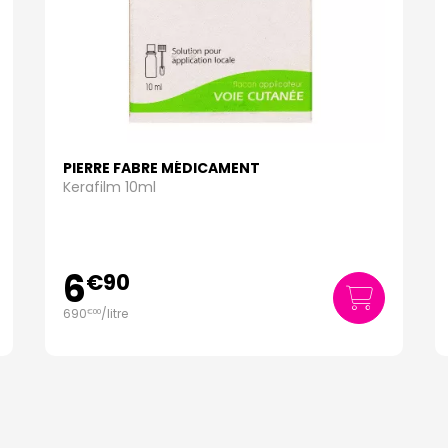
PIERRE FABRE MÉDICAMENT
Kerafilm 10ml
6
€
90
690
/
litre
€
00