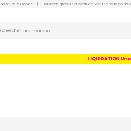
ans toute la France
|
Livraison gratuite à partir de 69€ (selon le poids 
orce Grande Pharmacie Amiens Fachon
une marque
echercher
un conseil
un produit
LIQUIDATION Uriage 
une marque