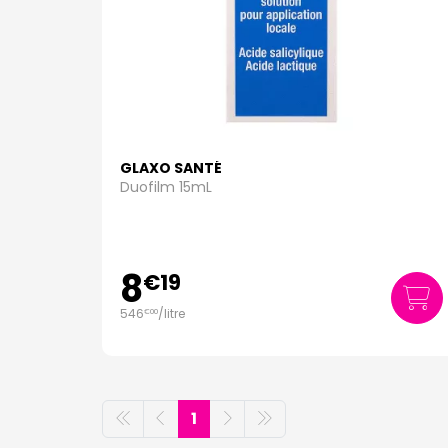
GLAXO SANTÉ
Duofilm 15mL
8
€
19
546
/
litre
€
00
1