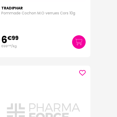
TRADIPHAR
Pommade Cochon M.O verrues Cors 10g
6
€
99
699
/kg
€
00