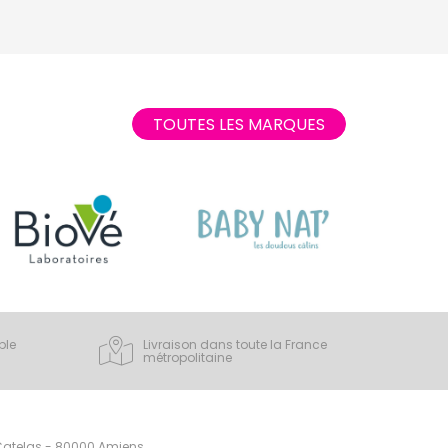
TOUTES LES MARQUES
ple
Livraison dans toute la France
métropolitaine
 Catelas - 80000 Amiens