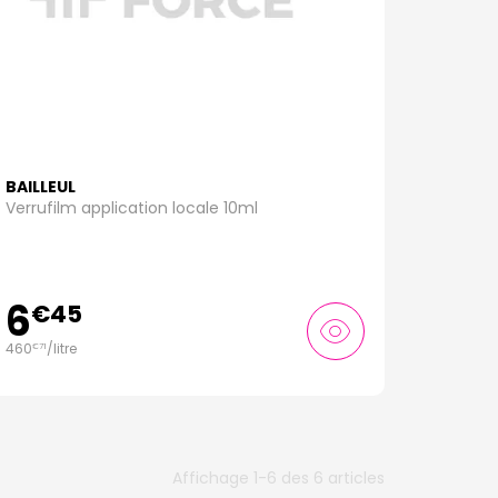
BAILLEUL
Verrufilm application locale 10ml
6
€
45
460
/
litre
€
71
Affichage 1-6 des 6 articles