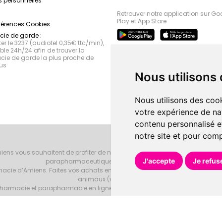
 personnelles
Retrouver notre application sur Go
Play et App Store
férences Cookies
ie de garde :
r le 3237 (audiotel 0,35€ ttc/min),
le 24h/24 afin de trouver la
ie de garde la plus proche de
us
Nous utilisons
Nous utilisons des cook
votre expérience de na
contenu personnalisé et
notre site et pour com
iens vous souhaitent de profiter de notre accueil, de nos conseils phar
J'accepte
Je refus
parapharmaceutiques, beauté et bien-être.
armacie d’Amiens. Faites vos achats en ligne grâce à un choix de 20000 r
animaux (vétérinaire).
armacie et parapharmacie en ligne et venez les retirer au drive ou vous les
Pharmacie d’Amiens
Tous droits réservés
Votre pharmacie sur Intern