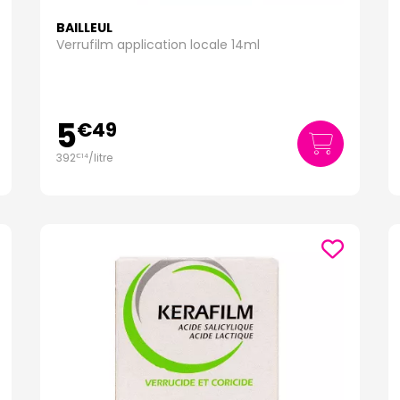
BAILLEUL
Verrufilm application locale 14ml
5
€
49
392
/
litre
€
14