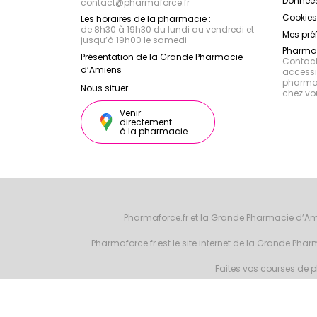
Données
contact
@
pharmaforce.fr
Cookies
Les horaires de la pharmacie :
de 8h30 à 19h30 du lundi au vendredi et
Mes pré
jusqu’à 19h00 le samedi
Pharmac
Présentation de la Grande Pharmacie
Contacte
d’Amiens
accessib
pharmac
Nous situer
chez vo
Venir
directement
à la pharmacie
Pharmaforce.fr et la Grande Pharmacie d’Am
Pharmaforce.fr est le site internet de la Grande Ph
Faites vos courses de ph
© 2026 Grande 