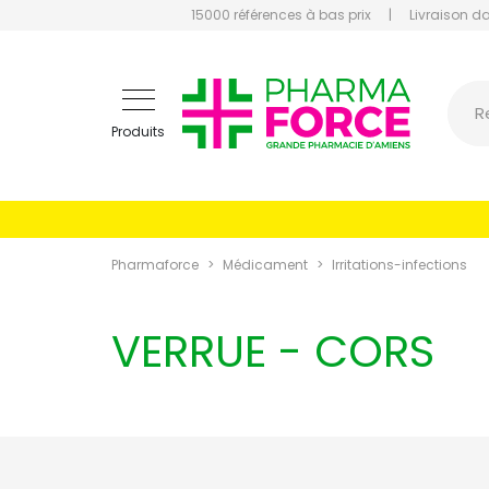
15000 références à bas prix
|
Livraison d
Pharmaf
R
Produits
Pharmaforce
Médicament
Irritations-infections
VERRUE - CORS