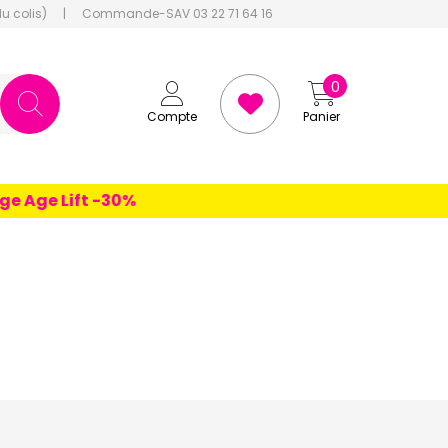
du colis)
|
Commande-SAV 03 22 71 64 16
0
Compte
Panier
ge Lift -30%