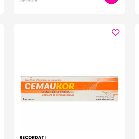
35
/
litre
€
33
RECORDATI