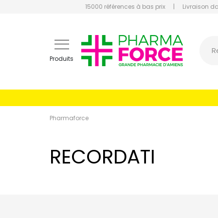
15000 références à bas prix
|
Livraison d
Pharmaf
R
Produits
Pharmaforce
RECORDATI