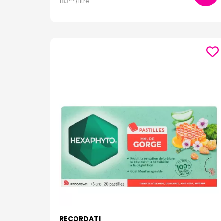
183
/
litre
€
00
RECORDATI