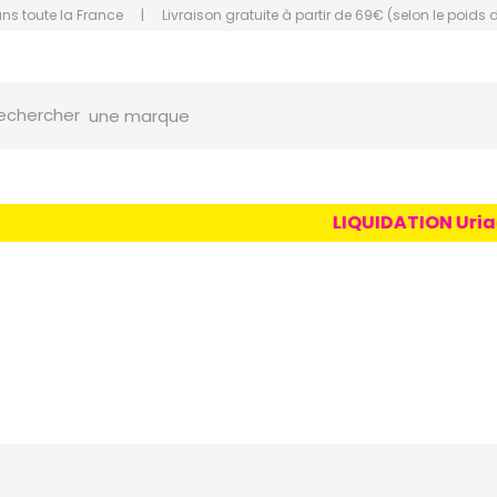
ans toute la France
|
Livraison gratuite à partir de 69€ (selon le poids 
orce Grande Pharmacie Amiens Fachon
une marque
echercher
un conseil
un produit
LIQUIDATION Uriage A
une marque