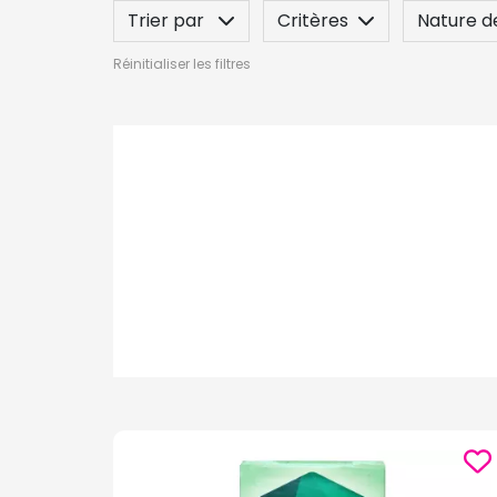
Trier par
Critères
Nature d
Réinitialiser les filtres
Indication / Contre-indication
Po