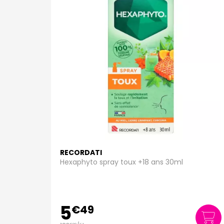
RECORDATI
Hexaphyto spray toux +18 ans 30ml
5
€
49