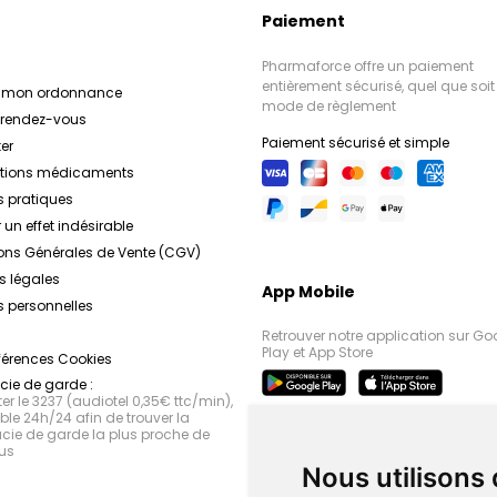
Paiement
Pharmaforce offre un paiement
entièrement sécurisé, quel que soit 
r mon ordonnance
mode de règlement
e rendez-vous
Paiement sécurisé et simple
er
ations médicaments
s pratiques
 un effet indésirable
ons Générales de Vente (CGV)
s légales
App Mobile
 personnelles
Retrouver notre application sur Go
Play et App Store
férences Cookies
ie de garde :
r le 3237 (audiotel 0,35€ ttc/min),
le 24h/24 afin de trouver la
ie de garde la plus proche de
us
Nous utilisons