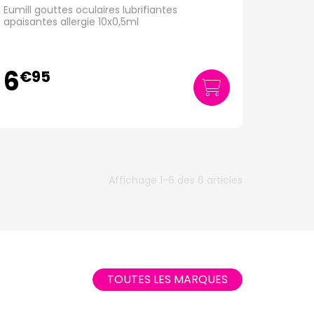
Eumill gouttes oculaires lubrifiantes
apaisantes allergie 10x0,5ml
6
€
95
Affichage 1-6 des 6 articles
TOUTES LES MARQUES