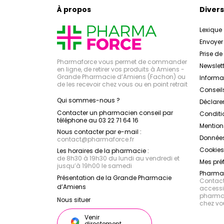
À propos
Divers
Lexique
Envoye
Prise d
Pharmaforce vous permet de commander
Newslett
en ligne, de retirer vos produits à Amiens -
Grande Pharmacie d’Amiens (Fachon) ou
Inform
de les recevoir chez vous ou en point retrait
Conseil
Qui sommes-nous ?
Déclarer
Contacter un pharmacien conseil par
Conditi
téléphone au 03 22 71 64 16
Mention
Nous contacter par e-mail :
Données
contact
@
pharmaforce.fr
Cookies
Les horaires de la pharmacie :
de 8h30 à 19h30 du lundi au vendredi et
Mes pré
jusqu’à 19h00 le samedi
Pharmac
Présentation de la Grande Pharmacie
Contacte
d’Amiens
accessib
pharmac
Nous situer
chez vo
Venir
directement