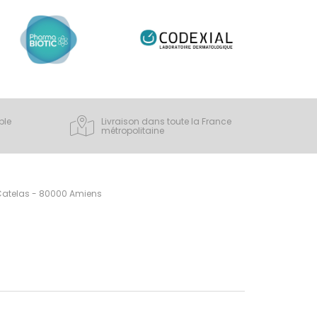
ple
Livraison dans toute la France
métropolitaine
 Catelas - 80000 Amiens