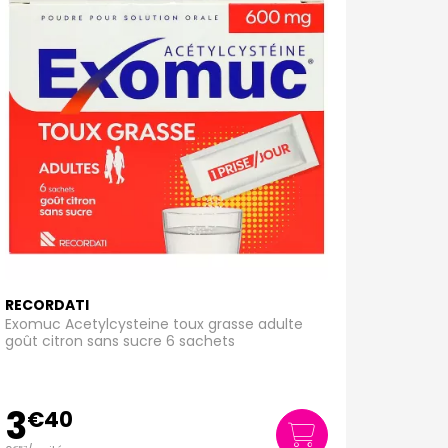
RECORDATI
Exomuc Acetylcysteine toux grasse adulte
goût citron sans sucre 6 sachets
3
€
40