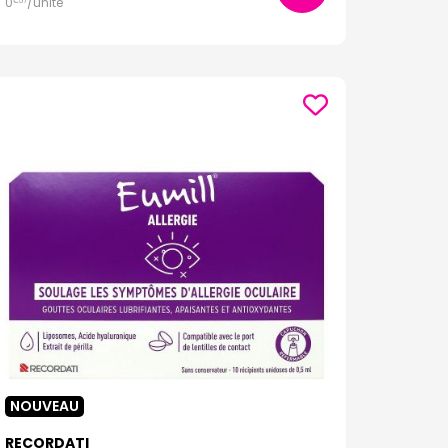
0
/unité
€
57
NOUVEAU
RECORDATI