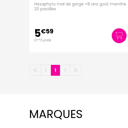
Hexaphyto mal de gorge +8 ans goût menthe
20 pastilles
5
€
59
0
/unité
€
28
1
MARQUES