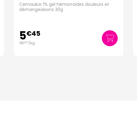
Cemaukor 1% gel hémorroïdes douleurs et
démangeaisons 30g
5
€
45
181
/kg
€
67