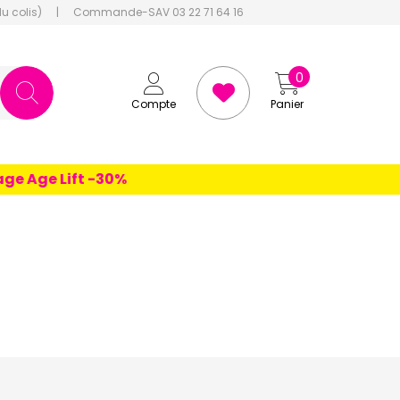
du colis)
|
Commande-SAV 03 22 71 64 16
0
Compte
Panier
 Age Lift -30%