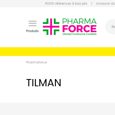
15000 références à bas prix
|
Livraison d
Pharmaf
R
Produits
Pharmaforce
TILMAN