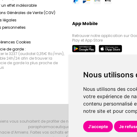
 un effet indésirable
ons Générales de Vente (CGV)
s légales
App Mobile
 personnelles
Retrouver notre application sur Go
Play et App Store
férences Cookies
ie de garde :
r le 3237 (audiotel 0,35€ ttc/min),
le 24h/24 afin de trouver la
ie de garde la plus proche de
us
Nous utilisons
Nous utilisons des cook
votre expérience de na
contenu personnalisé et
notre site et pour com
iens vous souhaitent de profiter de notre accueil, de nos conseils phar
J'accepte
Je refus
parapharmaceutiques, beauté et bien-être.
armacie d’Amiens. Faites vos achats en ligne grâce à un choix de 20000 r