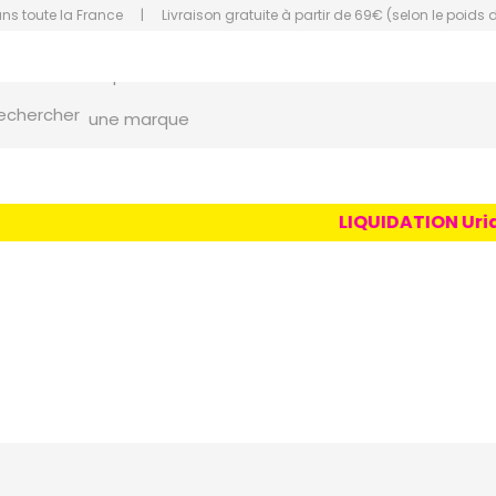
ans toute la France
|
Livraison gratuite à partir de 69€ (selon le poids 
orce Grande Pharmacie Amiens Fachon
echercher
une marque
un conseil
un produit
LIQUIDATION Uriage
une marque