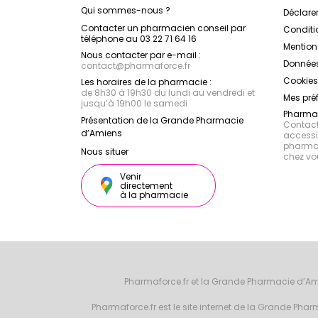
Qui sommes-nous ?
Déclarer
Contacter un pharmacien conseil par
Conditi
téléphone au 03 22 71 64 16
Mention
Nous contacter par e-mail :
Données
contact
@
pharmaforce.fr
Cookies
Les horaires de la pharmacie :
de 8h30 à 19h30 du lundi au vendredi et
Mes pré
jusqu’à 19h00 le samedi
Pharmac
Présentation de la Grande Pharmacie
Contacte
d’Amiens
accessib
pharmac
Nous situer
chez vo
Venir
directement
à la pharmacie
Pharmaforce.fr et la Grande Pharmacie d’Am
Pharmaforce.fr est le site internet de la Grande Ph