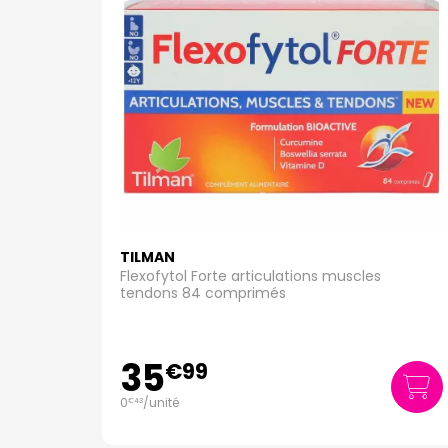
TILMAN
Flexofytol Forte articulations muscles
tendons 84 comprimés
35
€
99
0
/unité
€
43