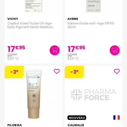
VICHY
AVENE
Capital Soleil fluide UV-Age
Solaire fluide anti-âge SPF50
Daily Pigment teinté Medium
40ml
SPF50+ 40ml
17
17
€
95
€
95
20
20
€
95
€
95
523
/
l.
523
/
l.
€
75
€
75
-3
-3
€
€
NOUVEAU
FILORGA
CAUDALIE