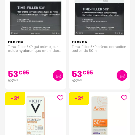
FILORGA
FILORGA
Time-Filler 5XP gel crème jour
Time-Filler 5XP crème correction
acide hyaluronique anti-rides
toute ride 50ml
peau mixte 50ml
53
53
€
95
€
95
58
58
€
95
€
95
-3
-3
€
€