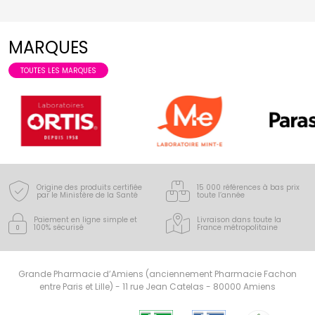
MARQUES
TOUTES LES MARQUES
Origine des produits certifiée
15 000 références à bas prix
par le Ministère de la Santé
toute l’année
Paiement en ligne simple
et
Livraison dans toute la
100% sécurisé
France
métropolitaine
Grande Pharmacie d’Amiens (anciennement Pharmacie Fachon
entre Paris et Lille) - 11 rue Jean Catelas - 80000 Amiens