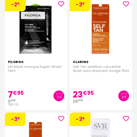
-2
-3
€
€
FILORGA
CLARINS
Lift Mask masque Super-liftant
Self Tan addition concentré
14ml
éclat auto-bronzant visage 15ml
7
23
€
95
€
95
9
26
€
95
€
95
710
/
l.
€
71
-3
-3
€
€