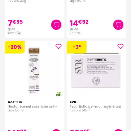
lissant 23g
âge 50ml
7
14
€
95
€
92
9
18
€
95
€
65
432
/kg
373
/
l.
€
61
€
00
-20%
-3
€
CATTIER
SVR
Nectar éternel soin riche anti-
Pepti Biotic gel-mat régénérant
âge 50ml
lissant 50ml