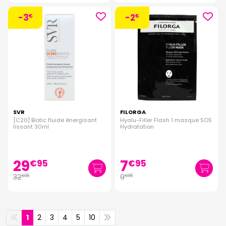
-3
-2
€
€
SVR
FILORGA
[C20] Biotic fluide énergisant
Hyalu-Filler Flash 1 masque SOS
lissant 30ml
Hydratation
29
7
€
95
€
95
32
9
€
95
€
95
1
2
3
4
5
10