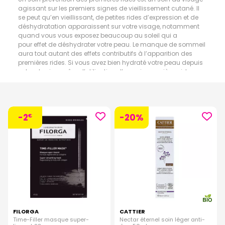
agissant sur les premiers signes de vieillissement cutané. Il
se peut qu’en vieillissant, de petites rides d’expression et de
déshydratation apparaissent sur votre visage, notamment
quand vous vous exposez beaucoup au soleil qui a
pour effet de déshydrater votre peau. Le manque de sommeil
aura tout autant des effets contributifs à l’apparition des
premières rides. Si vous avez bien hydraté votre peau depuis
votre plus jeune âge, l’utilisation d’un soin premières rides
aura un effet préventif quant à l’apparition de ces dernières.
Nous vous conseillons l’utilisation de crème ou fluide
prévention et premières rides dès que possible.
-2
-20%
€
FILORGA
CATTIER
Time-Filler masque super-
Nectar éternel soin léger anti-