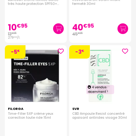
très haute protection SPF50+
fermeté 30ml
50ml
10
40
€
95
€
95
13
45
€
95
€
95
279
/
l.
€
00
-5
-3
€
€
4 vendus
récemment !
FILORGA
SVR
Time-Filler 5XP crème yeux
CBD Ampoule Resist concentré
correction toute ride 15ml
apaisant antirides visage 30ml