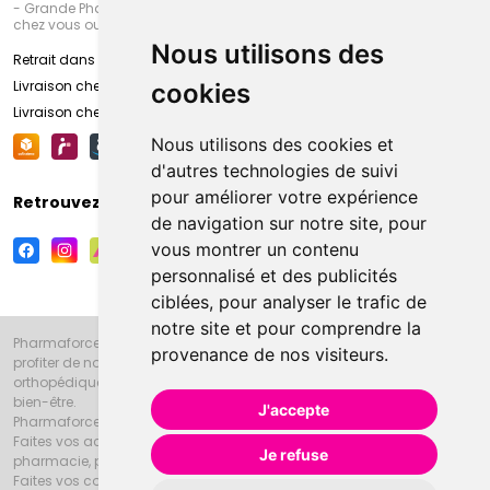
- Grande Pharmacie d’Amiens (Fachon) ou recevez-là rapidement
chez vous ou en point retrait
Nous utilisons des
Retrait dans la pharmacie d’Amiens
Livraison chez vous
cookies
Livraison chez votre commerçant
Nous utilisons des cookies et
d'autres technologies de suivi
pour améliorer votre expérience
Retrouvez-nous sur vos réseaux sociaux
de navigation sur notre site, pour
vous montrer un contenu
personnalisé et des publicités
ciblées, pour analyser le trafic de
notre site et pour comprendre la
Pharmaforce.fr et la Grande Pharmacie d’Amiens vous souhaitent de
provenance de nos visiteurs.
profiter de notre accueil, de nos conseils pharmaceutiques,
orthopédiques, homéopathiques, parapharmaceutiques, beauté et
bien-être.
J'accepte
Pharmaforce.fr est le site internet de la Grande Pharmacie d’Amiens.
Faites vos achats en ligne grâce à un choix de 20000 références en
Je refuse
pharmacie, parapharmacie, diététique et animaux (vétérinaire).
Faites vos courses de pharmacie et parapharmacie en ligne et venez