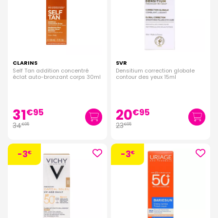
CLARINS
SVR
Self Tan addition concentré
Densitium correction globale
éclat auto-bronzant corps 30ml
contour des yeux 15ml
31
20
€
95
€
95
34
23
€
95
€
95
-3
-3
€
€