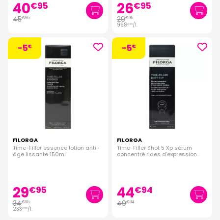
40
26
€
95
€
95
45
29
€
95
€
95
998
/
l.
€
33
-5
-5
€
€
FILORGA
FILORGA
Time-Filler essence lotion anti-
Time-Filler Shot 5 Xp sérum
âge lissante 150ml
concentré rides d'expression
15ml
29
44
€
95
€
94
34
49
€
95
€
94
233
/
l.
€
00