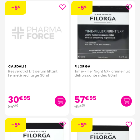
-5
-5
€
€
CAUDALIE
FILORGA
Resveratrol Lift serum liftant
Time-Filler Night 5XP crème nuit
fermeté recharge 30ml
défroissante rides 50ml
30
57
€
95
€
95
35
62
€
95
€
95
-5
-5
€
€