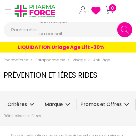
Pharmaforce Grande Pharmacie 
0
une marque
Rechercher
un conseil
un produit
LIQUIDATION Uriage Age Lift -30%
une marque
Pharmaforce
Parapharmacie
Visage
Anti-âge
PRÉVENTION ET 1ÈRES RIDES
Critères
Marque
Promos et Offres
Réinitialiser les filtres
Un soin prévention des premières rides est un soin du visage