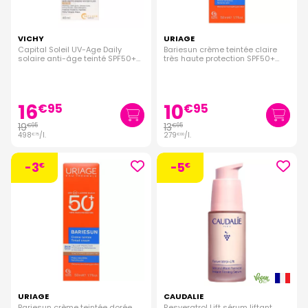
VICHY
URIAGE
Capital Soleil UV-Age Daily
Bariesun crème teintée claire
solaire anti-âge teinté SPF50+
très haute protection SPF50+
40ml
50ml
16
10
€
95
€
95
19
13
€
95
€
95
498
/
l.
279
/
l.
€
75
€
00
-3
-5
€
€
URIAGE
CAUDALIE
Bariesun crème teintée dorée
Resveratrol Lift sérum liftant