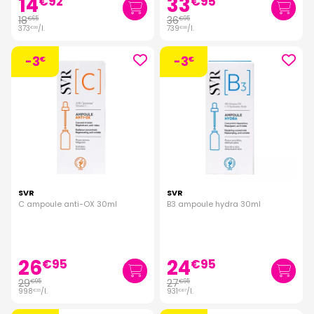
14
33
€
92
€
95
18
36
€
65
€
95
373
/
l.
739
/
l.
€
00
€
00
-3
-3
€
€
SVR
SVR
C ampoule anti-OX 30ml
B3 ampoule hydra 30ml
26
24
€
95
€
95
29
27
€
95
€
95
998
/
l.
931
/
l.
€
33
€
67