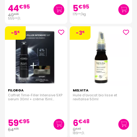
44
5
€
95
€
95
49
175
/kg
€
95
€
00
555
/
l.
€
00
-5
-3
€
€
FILORGA
MELVITA
Coffret Time-Filler Intensive 5XP
Huile d'avocat bio lisse et
serum 30ml + crème 15ml
revitalise 50ml
offerte
59
6
€
95
€
48
64
9
€
95
€
48
189
/
l.
€
60