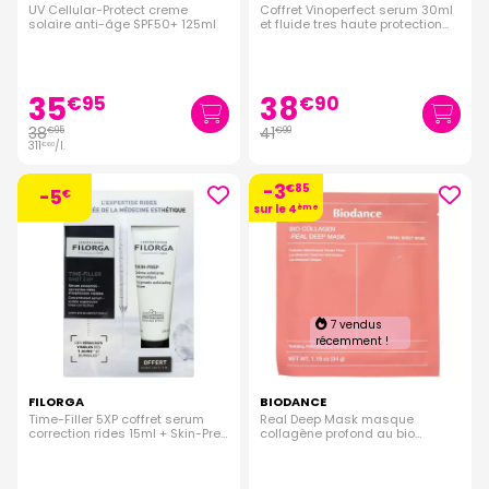
UV Cellular-Protect creme
Coffret Vinoperfect serum 30ml
solaire anti-âge SPF50+ 125ml
et fluide tres haute protection
SPF50+ 20ml offert
35
38
€
95
€
90
38
41
€
95
€
90
311
/
l.
€
60
-3
€
85
-5
€
sur le 4
ème
7 vendus
récemment !
FILORGA
BIODANCE
Time-Filler 5XP coffret serum
Real Deep Mask masque
correction rides 15ml + Skin-Prep
collagène profond au bio
creme 75ml
collagène 34g