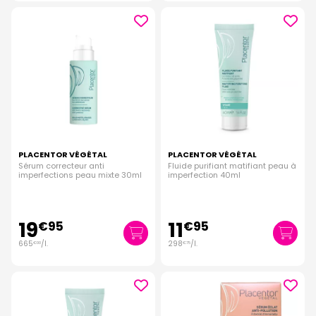
PLACENTOR VÉGÉTAL
PLACENTOR VÉGÉTAL
Sérum correcteur anti
Fluide purifiant matifiant peau à
imperfections peau mixte 30ml
imperfection 40ml
19
11
€
95
€
95
665
/
l.
298
/
l.
€
00
€
75