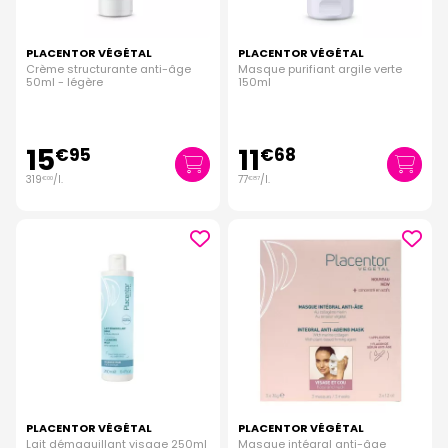
PLACENTOR VÉGÉTAL
PLACENTOR VÉGÉTAL
Crème structurante anti-âge
Masque purifiant argile verte
50ml - légère
150ml
15
11
€
95
€
68
319
/
l.
77
/
l.
€
00
€
87
PLACENTOR VÉGÉTAL
PLACENTOR VÉGÉTAL
Lait démaquillant visage 250ml
Masque intégral anti-âge