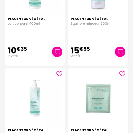
PLACENTOR VÉGÉTAL
PLACENTOR VÉGÉTAL
Lait corporel 400ml
Équilibre minceur 200ml
10
15
€
35
€
95
25
/
l.
79
/
l.
€
88
€
75
PLACENTOR VÉGÉTAL
PLACENTOR VÉGÉTAL