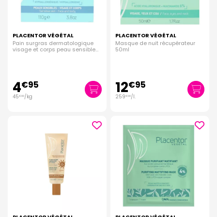
PLACENTOR VÉGÉTAL
PLACENTOR VÉGÉTAL
Pain surgras dermatologique
Masque de nuit récupérateur
visage et corps peau sensible
50ml
110g
4
12
€
95
€
95
45
/kg
259
/
l.
€
00
€
00