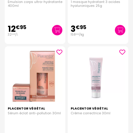
Emulsion corps ultra-hydratante
1 masque hydratant 3 acides
400ml
hyaluroniques 25g
12
3
€
95
€
95
32
/
l.
158
/kg
€
38
€
00
PLACENTOR VÉGÉTAL
PLACENTOR VÉGÉTAL
Sérum éclat anti-pollution 30ml
Crème correctrice 30ml