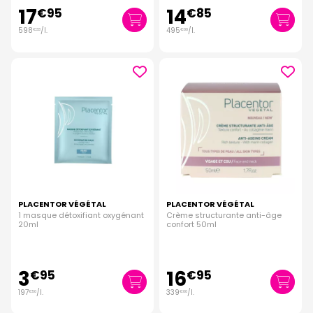
17
14
€
95
€
85
598
/
l.
495
/
l.
€
33
€
00
PLACENTOR VÉGÉTAL
PLACENTOR VÉGÉTAL
1 masque détoxifiant oxygénant
Crème structurante anti-âge
20ml
confort 50ml
3
16
€
95
€
95
197
/
l.
339
/
l.
€
50
€
00