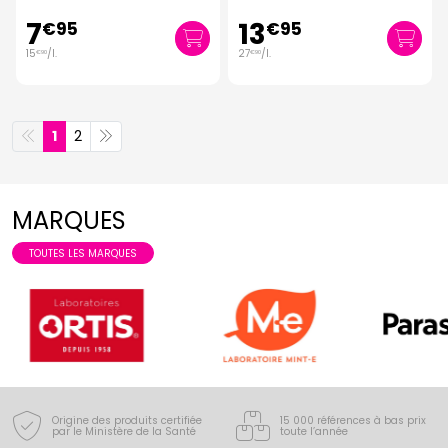
7
13
€
95
€
95
15
/
l.
27
/
l.
€
90
€
90
1
2
MARQUES
TOUTES LES MARQUES
Origine des produits certifiée
15 000 références à bas prix
par le Ministère de la Santé
toute l’année