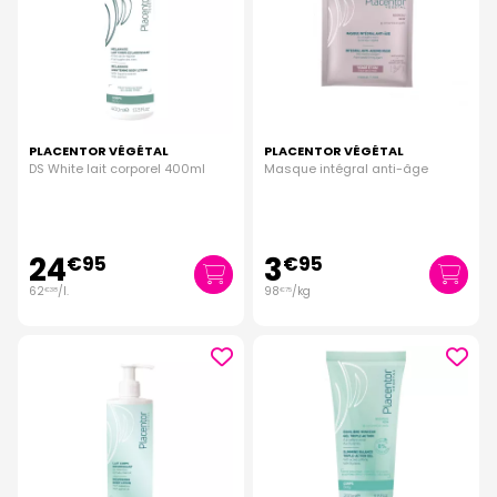
PLACENTOR VÉGÉTAL
PLACENTOR VÉGÉTAL
DS White lait corporel 400ml
Masque intégral anti-âge
24
3
€
95
€
95
62
/
l.
98
/kg
€
38
€
75