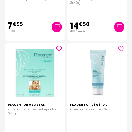
3x40g
7
14
€
95
€
50
31
/
l.
4
/unité
€
80
€
83
PLACENTOR VÉGÉTAL
PLACENTOR VÉGÉTAL
Pads anti-cernes anti-poches
Crème gommante 50ml
6x3g