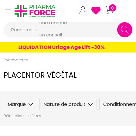
Pharmaforce Grande Pharmacie 
0
une marque
Rechercher
un conseil
un produit
LIQUIDATION Uriage Age Lift -30%
une marque
Pharmaforce
PLACENTOR VÉGÉTAL
Marque
Nature de produit
Conditionne
Réinitialiser les filtres