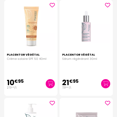
PLACENTOR VÉGÉTAL
PLACENTOR VÉGÉTAL
Crème solaire SPF 50 40ml
Sérum régénérant 30ml
10
21
€
95
€
95
273
/
l.
731
/
l.
€
75
€
67