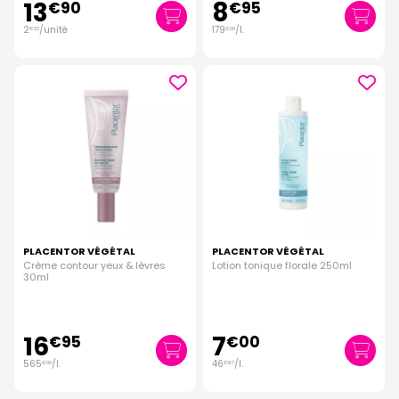
13
8
€
90
€
95
2
/unité
179
/
l.
€
32
€
00
PLACENTOR VÉGÉTAL
PLACENTOR VÉGÉTAL
Crème contour yeux & lèvres
Lotion tonique florale 250ml
30ml
16
7
€
95
€
00
565
/
l.
46
/
l.
€
00
€
67