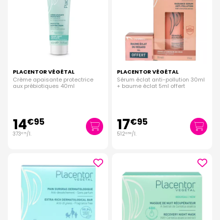
PLACENTOR VÉGÉTAL
PLACENTOR VÉGÉTAL
Crème apaisante protectrice
Sérum éclat anti-pollution 30ml
aux prébiotiques 40ml
+ baume éclat 5ml offert
14
17
€
95
€
95
373
/
l.
512
/
l.
€
75
€
86