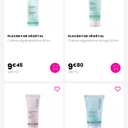
PLACENTOR VÉGÉTAL
PLACENTOR VÉGÉTAL
Crème régénératrice 40ml
Crème régulatrice visage 50ml
9
9
€
45
€
80
236
/
l.
196
/
l.
€
25
€
00