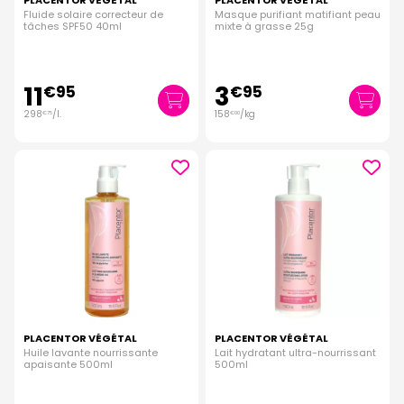
PLACENTOR VÉGÉTAL
PLACENTOR VÉGÉTAL
Fluide solaire correcteur de
Masque purifiant matifiant peau
tâches SPF50 40ml
mixte à grasse 25g
11
3
€
95
€
95
298
/
l.
158
/kg
€
75
€
00
PLACENTOR VÉGÉTAL
PLACENTOR VÉGÉTAL
Huile lavante nourrissante
Lait hydratant ultra-nourrissant
apaisante 500ml
500ml