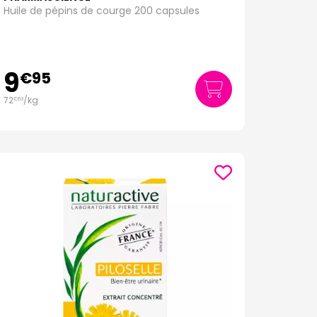
Huile de pépins de courge 200 capsules
9
€
95
72
/kg
€
63