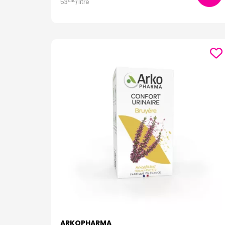
53
/
litre
€
40
ARKOPHARMA