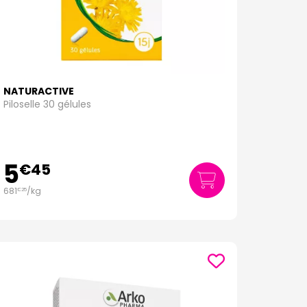
NATURACTIVE
Piloselle 30 gélules
5
€
45
681
/kg
€
25