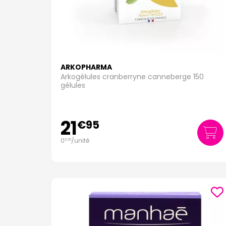
ARKOPHARMA
Arkogélules cranberryne canneberge 150
gélules
21
€
95
0
/unité
€
15