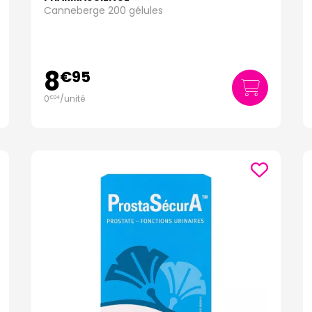
Canneberge 200 gélules
8
€
95
0
/unité
€
04