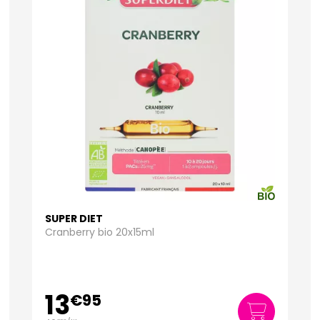
SUPER DIET
Cranberry bio 20x15ml
13
€
95