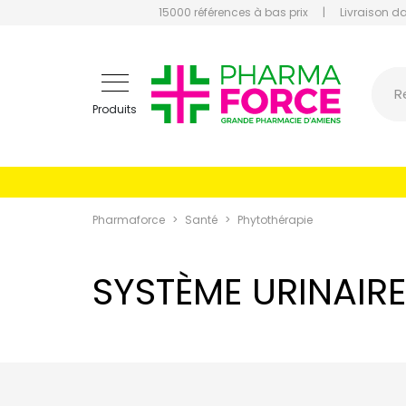
15000 références à bas prix
|
Livraison d
Pharmaf
R
Produits
Pharmaforce
Santé
Phytothérapie
SYSTÈME URINAIRE