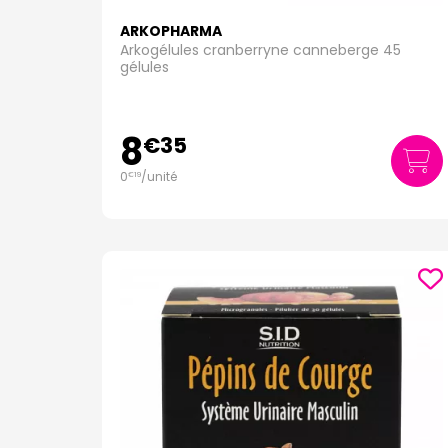
ARKOPHARMA
Arkogélules cranberryne canneberge 45
gélules
8
€
35
0
/unité
€
19