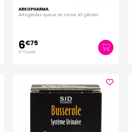
ARKOPHARMA
Arkogélules queue de cerise 45 gélules
6
€
75
0
/unité
€
15