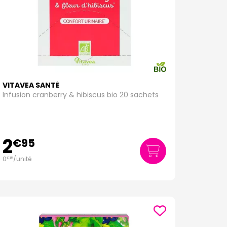
VITAVEA SANTÉ
Infusion cranberry & hibiscus bio 20 sachets
2
€
95
0
/unité
€
15