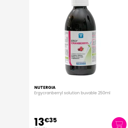
NUTERGIA
Ergycranberryl solution buvable 250ml
13
€
35