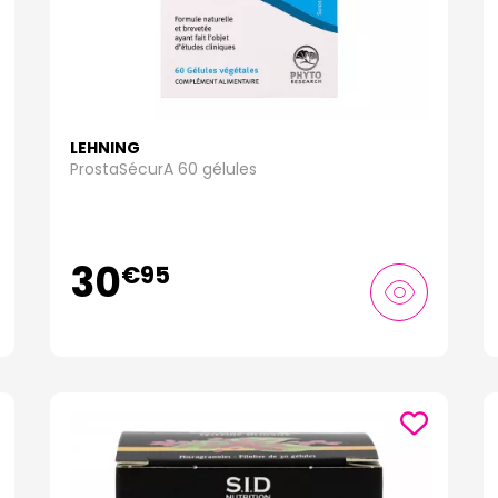
LEHNING
ProstaSécurA 60 gélules
30
€
95