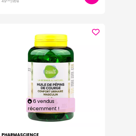
49
/
litre
€
83
6 vendus
récemment !
PHARMASCIENCE