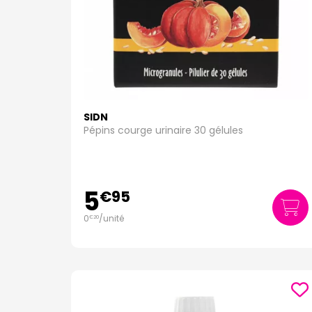
SIDN
Pépins courge urinaire 30 gélules
5
€
95
0
/unité
€
20