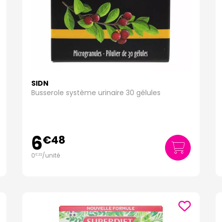
SIDN
Busserole système urinaire 30 gélules
6
€
48
0
/unité
€
22