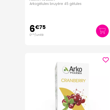
Arkogélules bruyère 45 gélules
6
€
75
0
/unité
€
15