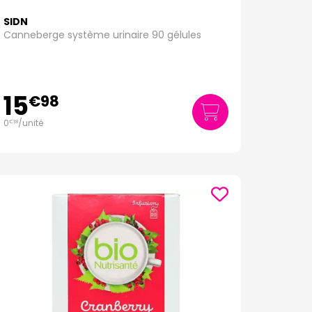
SIDN
Canneberge système urinaire 90 gélules
15
€
98
0
/unité
€
18