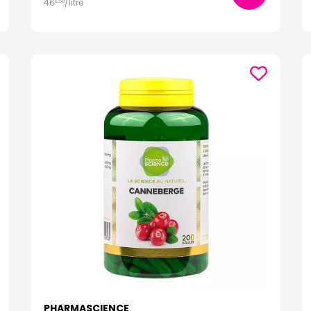
46
/
litre
€
50
PHARMASCIENCE