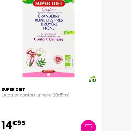
SUPER DIET
Quatuor confort urinaire 20x15ml
14
€
95