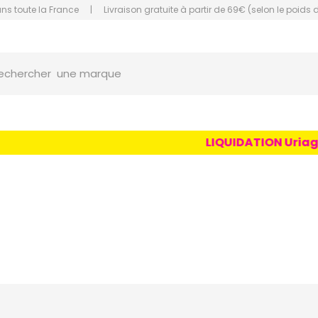
ans toute la France
|
Livraison gratuite à partir de 69€ (selon le poids 
une marque
orce Grande Pharmacie Amiens Fachon
echercher
un conseil
un produit
une marque
LIQUIDATION Uriage Age 