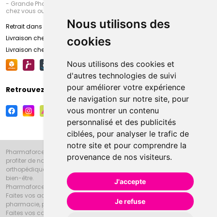
- Grande Pharmacie d’Amiens (Fachon) ou recevez-là rapidement
chez vous ou en point retrait
Nous utilisons des
Retrait dans la pharmacie d’Amiens
Livraison chez vous
cookies
Livraison chez votre commerçant
Nous utilisons des cookies et
d'autres technologies de suivi
pour améliorer votre expérience
Retrouvez-nous sur vos réseaux sociaux
de navigation sur notre site, pour
vous montrer un contenu
personnalisé et des publicités
ciblées, pour analyser le trafic de
notre site et pour comprendre la
Pharmaforce.fr et la Grande Pharmacie d’Amiens vous souhaitent de
provenance de nos visiteurs.
profiter de notre accueil, de nos conseils pharmaceutiques,
orthopédiques, homéopathiques, parapharmaceutiques, beauté et
bien-être.
J'accepte
Pharmaforce.fr est le site internet de la Grande Pharmacie d’Amiens.
Faites vos achats en ligne grâce à un choix de 20000 références en
Je refuse
pharmacie, parapharmacie, diététique et animaux (vétérinaire).
Faites vos courses de pharmacie et parapharmacie en ligne et venez