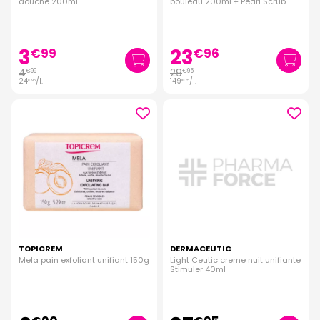
douche 200ml
bouleau 200ml + Pearl Scrub
creme 150ml offerte
3
23
€
99
€
96
4
29
€
99
€
95
24
/
l.
149
/
l.
€
95
€
75
TOPICREM
DERMACEUTIC
Mela pain exfoliant unifiant 150g
Light Ceutic creme nuit unifiante
Stimuler 40ml