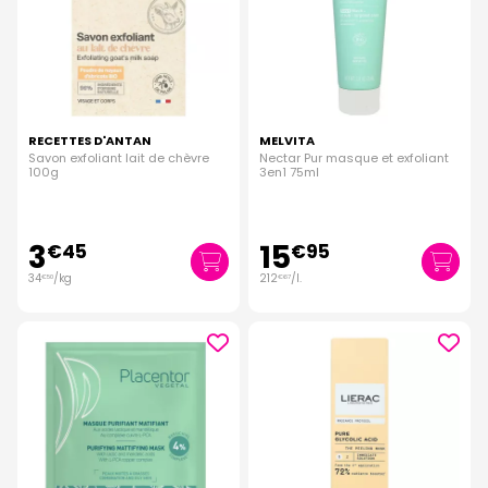
RECETTES D'ANTAN
MELVITA
Savon exfoliant lait de chèvre
Nectar Pur masque et exfoliant
100g
3en1 75ml
3
15
€
45
€
95
34
/kg
212
/
l.
€
50
€
67