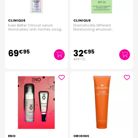
CLINIQUE
CLINIQUE
Even Better Clinical serum
Dramatically Different
illuminateur anti-taches visage
Moisturizing emulsion
toute peau 30ml
hydratante SPF50 75ml
69
32
€
95
€
95
439
/
l.
€
33
ENO
ORIGINS