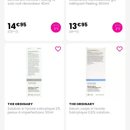
soin nuit rénovateur 40ml
nettoyant Peeling 400ml
14
13
€
95
€
95
373
/
l.
34
/
l.
€
75
€
88
THE ORDINARY
THE ORDINARY
Solution à l'acide salicylique 2%
Serum corps à l'acide
peaux à imperfections 30ml
Salicylique 0,5% solution
exfoliante 240ml