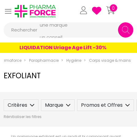
Pharmaforce Grande Pharmacie 
0
une marque
Rechercher
un conseil
un produit
LIQUIDATION Uriage Age Lift -30%
une marque
harmaforce
Parapharmacie
Hygiène
Corps visage & mains
EXFOLIANT
Critères
Marque
Promos et Offres
Réinitialiser les filtres
Un gommage exfoliant est un produit bi composant ayant