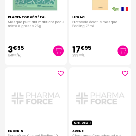
PLACENTOR VÉGÉTAL
LIERAC
Masque purifiant matifiant peau
Protocole éclat le masque
mixte à grasse 25g
Peeling 75ml
3
17
€
95
€
95
158
/kg
239
/
l.
€
00
€
33
NOUVEAU
EUCERIN
AVENE
DermoPure Clinical Peeling 10
Cleanance Comedomed gel