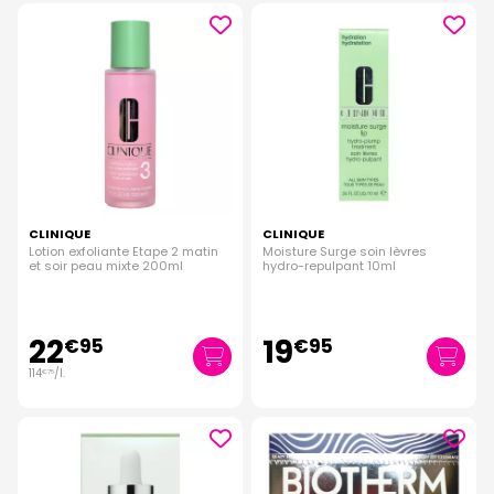
CLINIQUE
CLINIQUE
Lotion exfoliante Etape 2 matin
Moisture Surge soin lèvres
et soir peau mixte 200ml
hydro-repulpant 10ml
22
19
€
95
€
95
114
/
l.
€
75