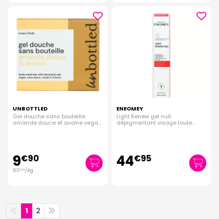
UNBOTTLED
ENEOMEY
Gel douche sans bouteille
Light Renew gel nuit
amande douce et avoine vegan
dépigmentant visage toute
sans savon 110g
peau 20ml
9
44
€
90
€
95
90
/kg
€
00
1
2