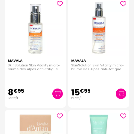
MAVALA
MAVALA
SkinSolution Skin Vitality micro-
SkinSolution Skin Vitality micro-
brume des Alpes anti-fatigue
brume des Alpes anti-fatigue
50ml
125ml
8
15
€
95
€
95
179
/
l.
127
/
l.
€
00
€
60