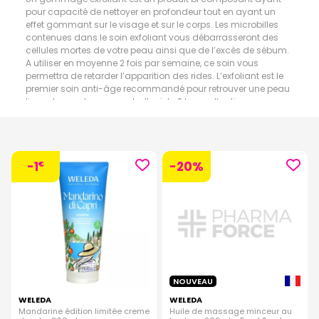
pour capacité de nettoyer en profondeur tout en ayant un
effet gommant sur le visage et sur le corps. Les microbilles
contenues dans le soin exfoliant vous débarrasseront des
cellules mortes de votre peau ainsi que de l’excès de sébum.
A utiliser en moyenne 2 fois par semaine, ce soin vous
permettra de retarder l’apparition des rides. L’exfoliant est le
premier soin anti-âge recommandé pour retrouver une peau
lisse, douce et rayonnante. Il existe 2 types d’actions
exfoliantes : l’action mécanique, par le fait de masser le
corps; et l’action biologique par ses agents nettoyants actifs.
Exfolier le corps permettra également d’éviter les poils
incarnés après un rasage ou une épilation.
-1
-20%
€
NOUVEAU
WELEDA
WELEDA
Mandarine édition limitée creme
Huile de massage minceur au