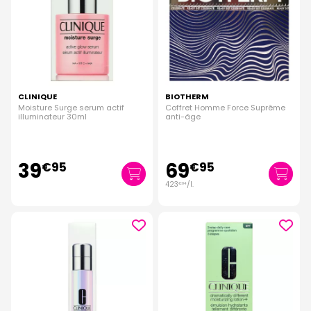
CLINIQUE
BIOTHERM
Moisture Surge serum actif
Coffret Homme Force Suprême
illuminateur 30ml
anti-âge
39
69
€
95
€
95
423
/
l.
€
94