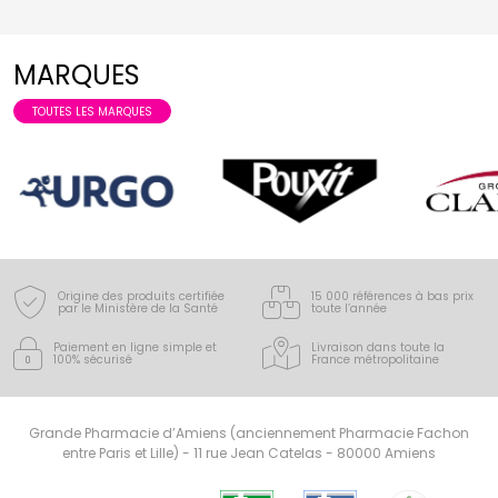
MARQUES
TOUTES LES MARQUES
Origine des produits certifiée
15 000 références à bas prix
par le Ministère de la Santé
toute l’année
Paiement en ligne simple
et
Livraison dans toute la
100% sécurisé
France
métropolitaine
Grande Pharmacie d’Amiens (anciennement Pharmacie Fachon
entre Paris et Lille) - 11 rue Jean Catelas - 80000 Amiens