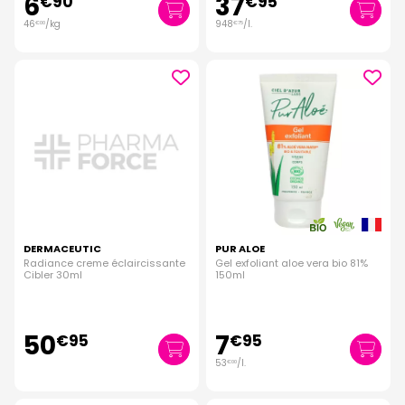
6
37
€
90
€
95
46
/kg
948
/
l.
€
00
€
75
DERMACEUTIC
PUR ALOE
Radiance creme éclaircissante
Gel exfoliant aloe vera bio 81%
Cibler 30ml
150ml
50
7
€
95
€
95
53
/
l.
€
00