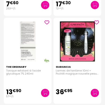
7
17
€
60
€
30
253
/
l.
72
/
l.
€
33
€
08
THE ORDINARY
GARANCIA
Tonique exfoliant à l'acide
Larmes de fantôme 10ml +
glycolique 7% 240ml
Pschitt magique nouvelle peau
offert
13
36
€
90
€
95
57
/
l.
€
92