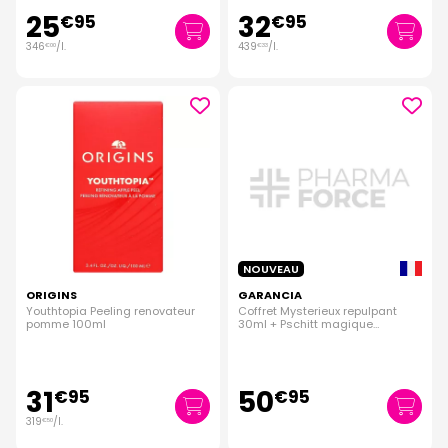
25
32
€
95
€
95
346
/
l.
439
/
l.
€
00
€
33
NOUVEAU
ORIGINS
GARANCIA
Youthtopia Peeling renovateur
Coffret Mysterieux repulpant
pomme 100ml
30ml + Pschitt magique
nouvelle peau 10ml offert
31
50
€
95
€
95
319
/
l.
€
50