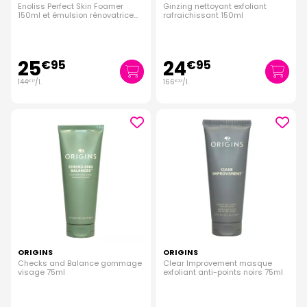
Enoliss Perfect Skin Foamer
Ginzing nettoyant exfoliant
150ml et émulsion rénovatrice
rafraichissant 150ml
nuit 30ml
25
24
€
95
€
95
144
/
l.
166
/
l.
€
17
€
33
ORIGINS
ORIGINS
Checks and Balance gommage
Clear Improvement masque
visage 75ml
exfoliant anti-points noirs 75ml