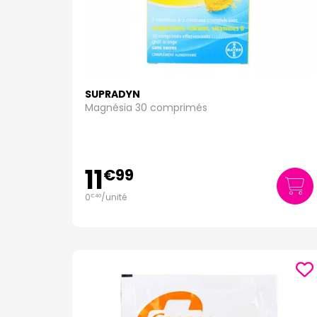
SUPRADYN
Magnésia 30 comprimés
11
€
99
0
/unité
€
40