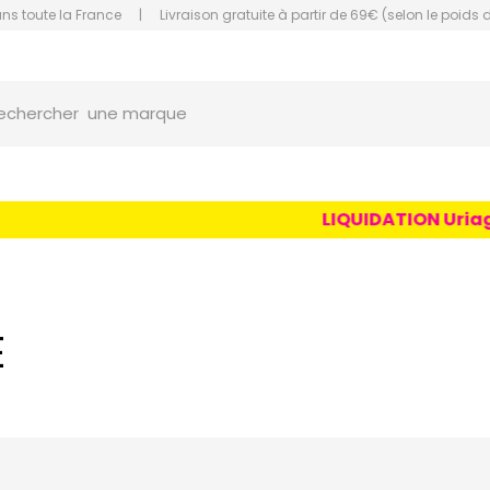
ans toute la France
|
Livraison gratuite à partir de 69€ (selon le poids 
une marque
orce Grande Pharmacie Amiens Fachon
echercher
un conseil
un produit
une marque
LIQUIDATION Uriage Age 
E