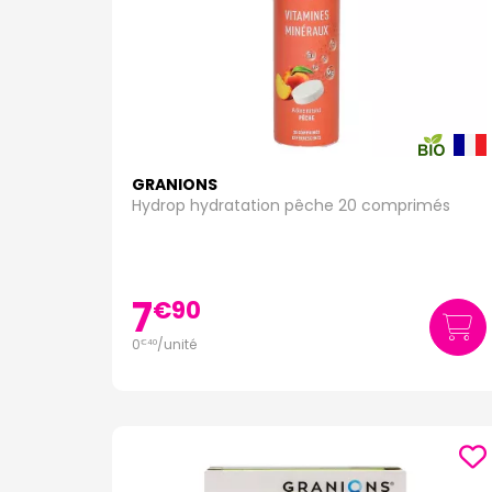
GRANIONS
Hydrop hydratation pêche 20 comprimés
7
€
90
0
/unité
€
40