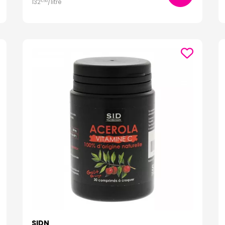
132
/
litre
€
50
SIDN