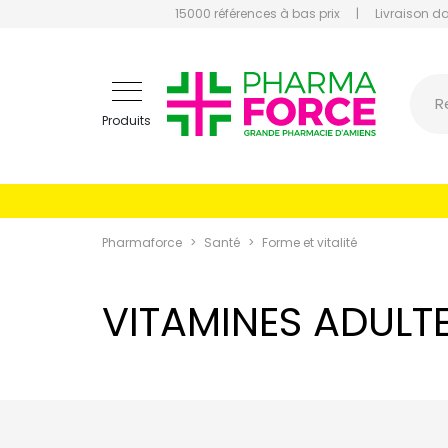
15000 références à bas prix
|
Livraison d
Pharmaf
R
Produits
Pharmaforce
Santé
Forme et vitalité
VITAMINES ADULT