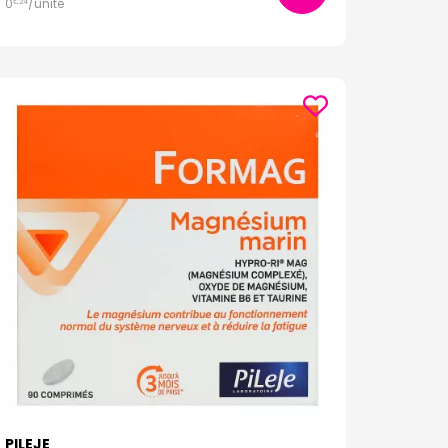
0
/unité
€
24
PILEJE