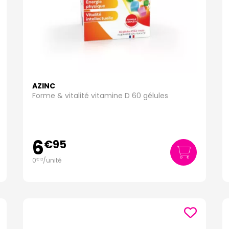
AZINC
Forme & vitalité vitamine D 60 gélules
6
€
95
0
/unité
€
12