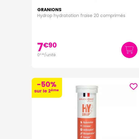
GRANIONS
Hydrop hydratation fraise 20 comprimés
7
€
90
0
/unité
€
40
-50%
ème
sur le 2