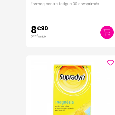
Formag contre fatigue 30 comprimés
8
€
90
0
/unité
€
30