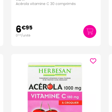
Acérola vitamine C 30 comprimés
6
€
95
0
/unité
€
23