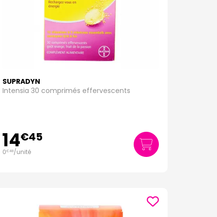
SUPRADYN
Intensia 30 comprimés effervescents
14
€
45
0
/unité
€
48