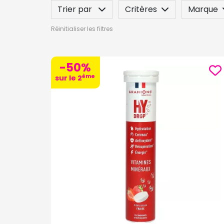
Trier par
Critères
Marque
Réinitialiser les filtres
Spécificité
Label
Indication
-50%
ème
sur le 2