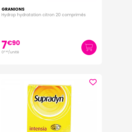
GRANIONS
Hydrop hydratation citron 20 comprimés
7
€
90
0
/unité
€
40