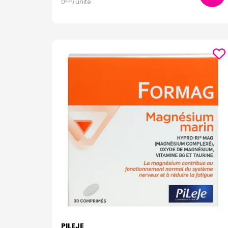
0
/unité
€
23
PILEJE