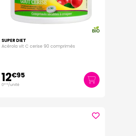
SUPER DIET
Acérola vit C cerise 90 comprimés
12
€
95
0
/unité
€
14