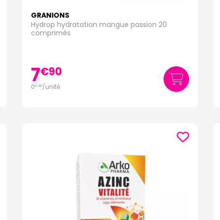
GRANIONS
Hydrop hydratation mangue passion 20
comprimés
7
€
90
0
/unité
€
40