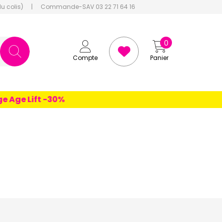
du colis)
|
Commande-SAV 03 22 71 64 16
0
Compte
Panier
Lift -30%