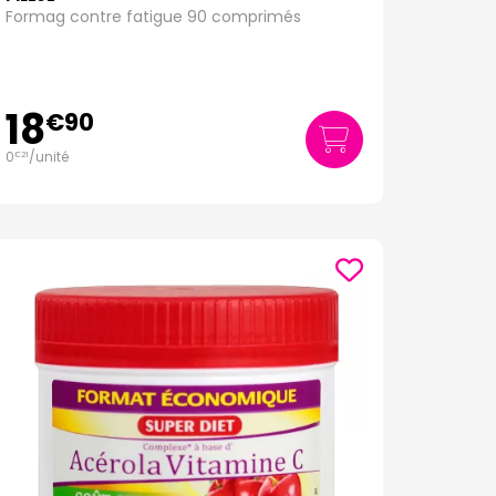
Formag contre fatigue 90 comprimés
18
€
90
0
/unité
€
21