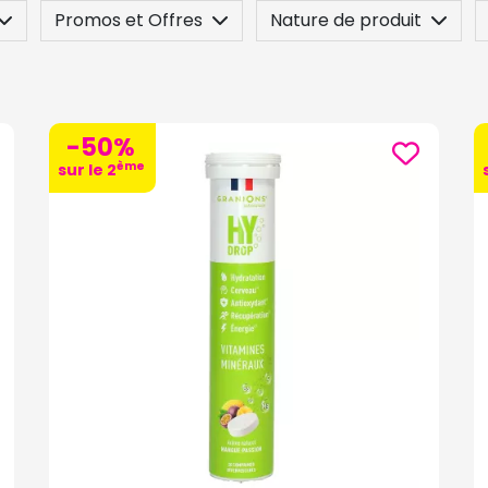
Promos et Offres
Nature de produit
 / Contre-indication
Posez une question
-50%
ème
sur le 2