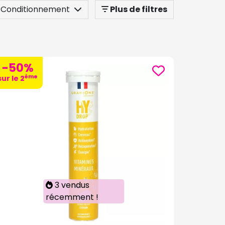
Conditionnement
Plus de filtres
-50%
ème
sur le 2
3 vendus
récemment !