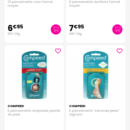
10 pansements cors format
6 pansements durillons format
moyen
moyen
6
7
€
95
€
95
315
/kg
441
/kg
€
91
€
67
COMPEED
COMPEED
5 pansements ampoules plante
5 pansements "seconde peau"
du pied
oignons