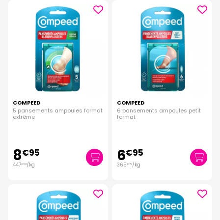
COMPEED
COMPEED
5 pansements ampoules format
6 pansements ampoules petit
extrême
format
8
6
€
95
€
95
447
/kg
365
/kg
€
50
€
79