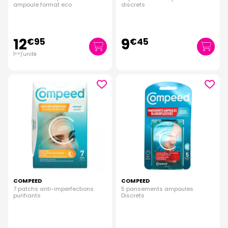
ampoule format eco
discrets
12
9
€
95
€
45
1
/unité
€
30
COMPEED
COMPEED
7 patchs anti-imperfections
5 pansements ampoules
purifiants
Discrets