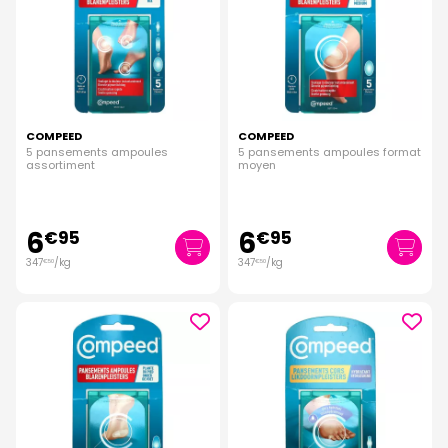
COMPEED
COMPEED
5 pansements ampoules
5 pansements ampoules format
assortiment
moyen
6
6
€
95
€
95
347
/kg
347
/kg
€
50
€
50