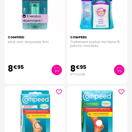
3 vendus
récemment !
COMPEED
COMPEED
stick anti-ampoules 8ml
Traitement bouton de fièvre 15
patchs invisibles
8
8
€
95
€
95
0
/unité
€
60