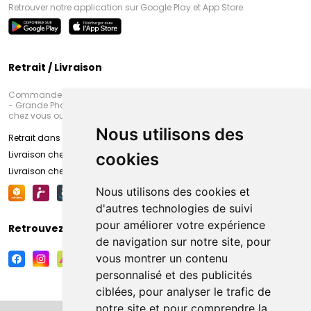
Retrouver notre application sur Google Play et App Store
Retrait / Livraison
Commandez en ligne et venez chercher votre commande à Amiens
- Grande Pharmacie d’Amiens (Fachon) ou recevez-là rapidement
chez vous ou en point retrait
Nous utilisons des
Retrait dans la pharmacie d’Amiens
Livraison chez vous
cookies
Livraison chez votre commerçant
Nous utilisons des cookies et
d'autres technologies de suivi
pour améliorer votre expérience
Retrouvez-nous sur vos réseaux sociaux
de navigation sur notre site, pour
vous montrer un contenu
personnalisé et des publicités
ciblées, pour analyser le trafic de
notre site et pour comprendre la