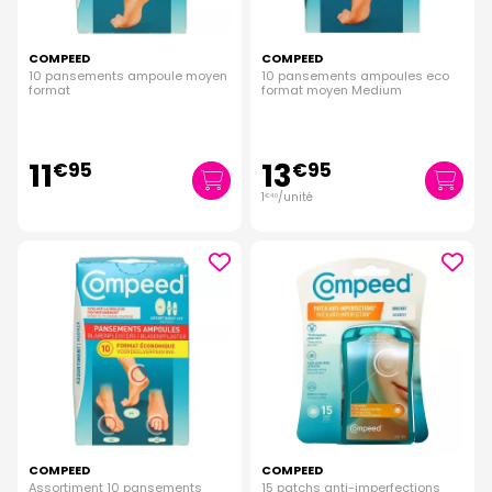
COMPEED
COMPEED
10 pansements ampoule moyen
10 pansements ampoules eco
format
format moyen Medium
11
13
€
95
€
95
1
/unité
€
40
COMPEED
COMPEED
Assortiment 10 pansements
15 patchs anti-imperfections