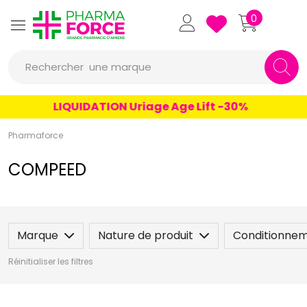
Pharmaforce Grande Pharmacie 
0
une marque
Rechercher
un conseil
LIQUIDATION Uriage Age Lift -30%
un produit
une marque
Pharmaforce
COMPEED
Marque
Nature de produit
Conditionne
Réinitialiser les filtres