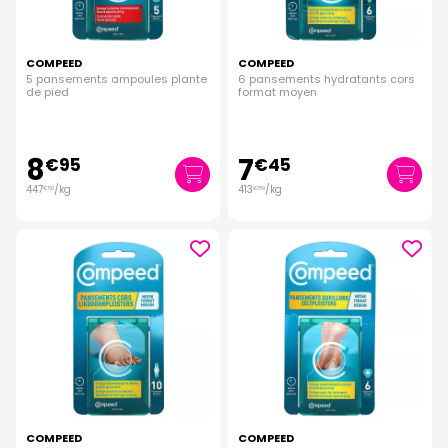
COMPEED
COMPEED
5 pansements ampoules plante
6 pansements hydratants cors
de pied
format moyen
8
7
€
95
€
45
447
/kg
413
/kg
€
50
€
89
COMPEED
COMPEED