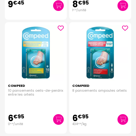
9
8
€
45
€
95
1
/unité
€
79
COMPEED
COMPEED
10 pansements oeils-de-perdrix
8 pansements ampoules orteils
entre les orteils
6
6
€
95
€
95
0
/unité
434
/kg
€
70
€
38