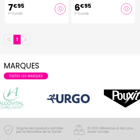
7
6
€
95
€
95
1
/unité
1
/unité
€
59
€
39
1
MARQUES
TOUTES LES MARQUES
Origine des produits certifiée
15 000 références à bas prix
par le Ministère de la Santé
toute l’année