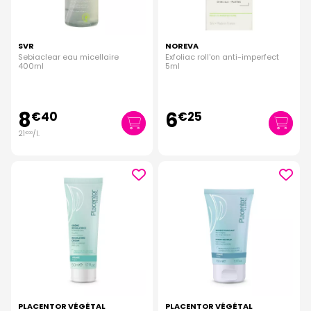
SVR
NOREVA
Sebiaclear eau micellaire
Exfoliac roll'on anti-imperfect
400ml
5ml
8
6
€
40
€
25
21
/
l.
€
00
PLACENTOR VÉGÉTAL
PLACENTOR VÉGÉTAL