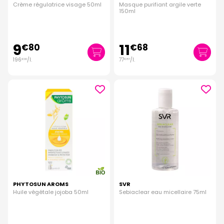
Crème régulatrice visage 50ml
Masque purifiant argile verte
150ml
9
11
€
80
€
68
196
/
l.
77
/
l.
€
00
€
87
PHYTOSUN AROMS
SVR
Huile végétale jojoba 50ml
Sebiaclear eau micellaire 75ml