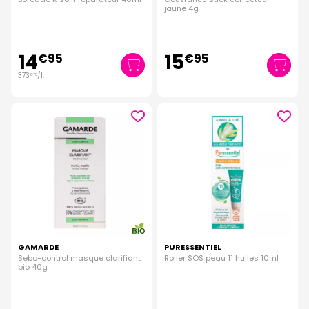
jaune 4g
14
15
€
95
€
95
373
/
l.
€
75
GAMARDE
PURESSENTIEL
Sebo-control masque clarifiant
Roller SOS peau 11 huiles 10ml
bio 40g