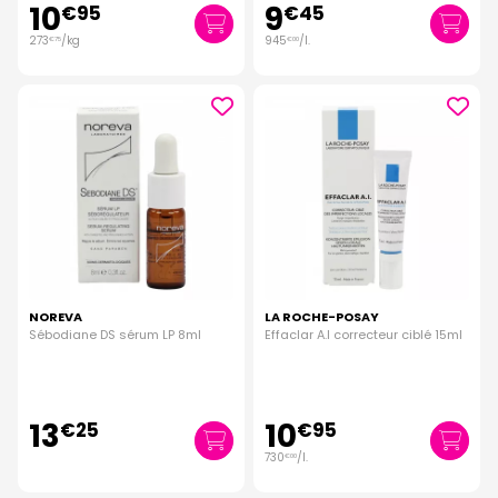
10
9
€
95
€
45
273
/kg
945
/
l.
€
75
€
00
NOREVA
LA ROCHE-POSAY
Sébodiane DS sérum LP 8ml
Effaclar A.I correcteur ciblé 15ml
13
10
€
25
€
95
730
/
l.
€
00