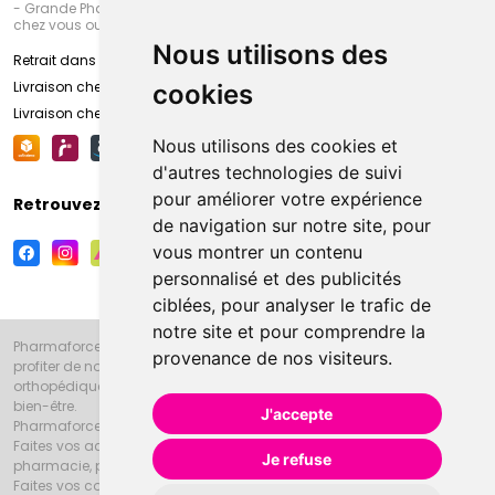
- Grande Pharmacie d’Amiens (Fachon) ou recevez-là rapidement
chez vous ou en point retrait
Nous utilisons des
Retrait dans la pharmacie d’Amiens
Livraison chez vous
cookies
Livraison chez votre commerçant
Nous utilisons des cookies et
d'autres technologies de suivi
pour améliorer votre expérience
Retrouvez-nous sur vos réseaux sociaux
de navigation sur notre site, pour
vous montrer un contenu
personnalisé et des publicités
ciblées, pour analyser le trafic de
notre site et pour comprendre la
Pharmaforce.fr et la Grande Pharmacie d’Amiens vous souhaitent de
provenance de nos visiteurs.
profiter de notre accueil, de nos conseils pharmaceutiques,
orthopédiques, homéopathiques, parapharmaceutiques, beauté et
bien-être.
J'accepte
Pharmaforce.fr est le site internet de la Grande Pharmacie d’Amiens.
Faites vos achats en ligne grâce à un choix de 20000 références en
Je refuse
pharmacie, parapharmacie, diététique et animaux (vétérinaire).
Faites vos courses de pharmacie et parapharmacie en ligne et venez