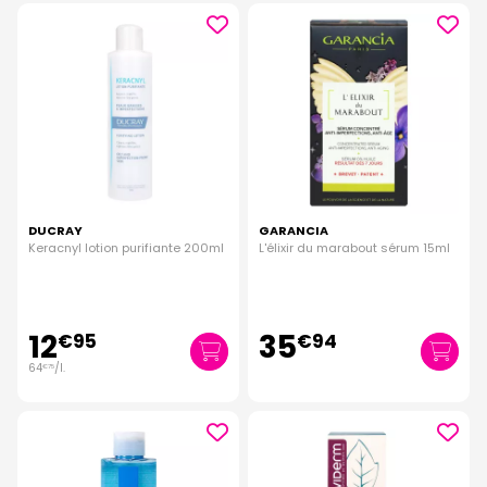
DUCRAY
GARANCIA
Keracnyl lotion purifiante 200ml
L'élixir du marabout sérum 15ml
12
35
€
95
€
94
64
/
l.
€
75