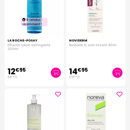
8 vendus
récemment !
LA ROCHE-POSAY
NOVIDERM
Effaclar lotion astringente
Boréade SL soin lissant 40ml
200ml
12
14
€
95
€
95
64
/
l.
373
/
l.
€
75
€
75