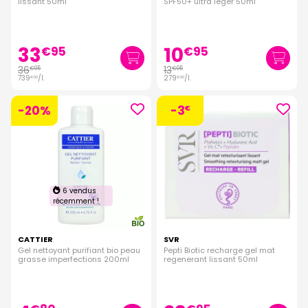
lissant 50ml
SPF50+ ultra léger 50ml
33
10
€
95
€
95
36
13
€
95
€
95
739
/
l.
279
/
l.
€
00
€
00
-20%
-3
€
6 vendus
récemment !
CATTIER
SVR
Gel nettoyant purifiant bio peau
Pepti Biotic recharge gel mat
grasse imperfections 200ml
regenerant lissant 50ml