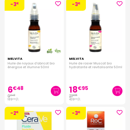
-3
-3
€
€
MELVITA
MELVITA
Huile de noyaux d'abricot bio
Huile de rosier Muscat bio
énergise et illumine 50ml
hydratante et revitalisante 50ml
6
18
€
48
€
95
9
21
€
48
€
95
189
/
l.
439
/
l.
€
60
€
00
-2
-3
€
€