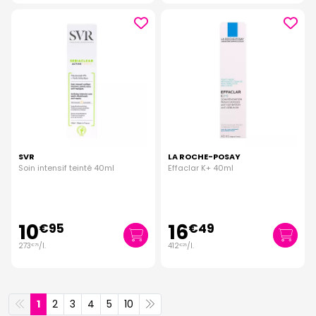
SVR
LA ROCHE-POSAY
Soin intensif teinté 40ml
Effaclar K+ 40ml
10
16
€
95
€
49
273
/
l.
412
/
l.
€
75
€
25
1
2
3
4
5
10