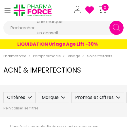
Pharmaforce Grande Pharmacie 
0
une marque
Rechercher
un conseil
un produit
LIQUIDATION Uriage Age Lift -30%
une marque
Pharmaforce
Parapharmacie
Visage
Soins traitants
ACNÉ & IMPERFECTIONS
Critères
Marque
Promos et Offres
Réinitialiser les filtres
L’acné est une maladie de peau, qui provoque une