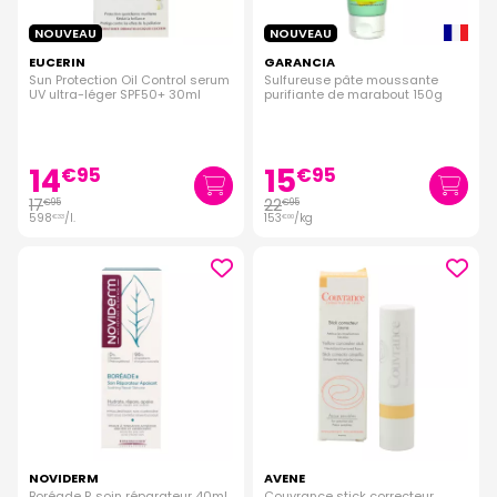
NOUVEAU
NOUVEAU
EUCERIN
GARANCIA
Sun Protection Oil Control serum
Sulfureuse pâte moussante
UV ultra-léger SPF50+ 30ml
purifiante de marabout 150g
14
15
€
95
€
95
17
22
€
95
€
95
598
/
l.
153
/kg
€
33
€
00
NOVIDERM
AVENE
Boréade R soin réparateur 40ml
Couvrance stick correcteur