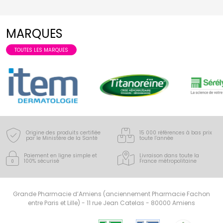
MARQUES
TOUTES LES MARQUES
Origine des produits certifiée
15 000 références à bas prix
par le Ministère de la Santé
toute l’année
Paiement en ligne simple
et
Livraison dans toute la
100% sécurisé
France
métropolitaine
Grande Pharmacie d’Amiens (anciennement Pharmacie Fachon
entre Paris et Lille) - 11 rue Jean Catelas - 80000 Amiens