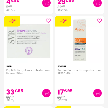
4
29
€
80
€
95
5
32
€
99
€
95
29
/
l.
659
/
l.
€
95
€
00
-3
-3
€
€
SVR
AVENE
Pepti Biotic gel-mat retexturisant
Solaire fluide anti-imperfections
lissant 50ml
SPF50 40ml
33
17
€
95
€
95
36
20
€
95
€
95
739
/
l.
523
/
l.
€
00
€
75