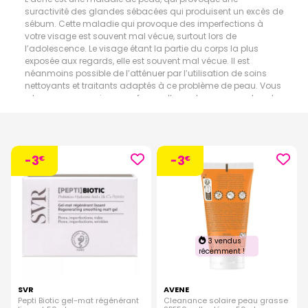
suractivité des glandes sébacées qui produisent un excès de
sébum. Cette maladie qui provoque des imperfections à
votre visage est souvent mal vécue, surtout lors de
l’adolescence. Le visage étant la partie du corps la plus
exposée aux regards, elle est souvent mal vécue. Il est
néanmoins possible de l’atténuer par l’utilisation de soins
nettoyants et traitants adaptés à ce problème de peau. Vous
retrouverez ces soins sous forme d’eau, de mousses, de gels,
de masques, de sticks camouflants ainsi que des lotions
apaisantes qui permettront de façon efficace d’atténuer
l’acné de l’adolescent ou l’acné de l’adulte tout en apaisant
votre visage.
-3
-3
€
€
3 vendus
récemment !
SVR
AVENE
Pepti Biotic gel-mat régénérant
Cleanance solaire peau grasse