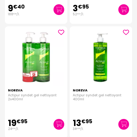
9
3
€
40
€
95
188
/
l.
52
/
l.
€
00
€
67
NOREVA
NOREVA
Actipur syndet gel nettoyant
Actipur syndet gel nettoyant
2x400ml
400ml
19
13
€
95
€
95
24
/
l.
34
/
l.
€
94
€
88