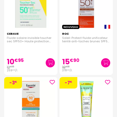
NOUVEAU
CERAVE
ROC
Fluide solaire invisible toucher
Soleil-Protect fluide unificateur
sec SPF50+ Haute protection
teinté anti-taches brunes SPF50
visage 50ml
50ml
10
15
€
95
€
90
12
18
€
95
€
90
259
/
l.
378
/
l.
€
00
€
00
-3
-7
€
€