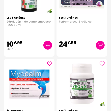
4 vendus
récemment !
LES 3 CHÊNES
LES 3 CHÊNES
Extrait pépin de pamplemousse
Performerect 16 gélules
1200 50ml
10
24
€
95
€
95
219
/
l.
€
00
3C PHARMA
LES 3 CHÊNES