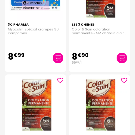
3 vendus
récemment !
3C PHARMA
LES 3 CHÊNES
Myocalm spécial crampes 30
Color & Soin coloration
comprimés
permanente - 5M châtain clair
acajou
8
8
€
99
€
90
65
/
l.
€
93