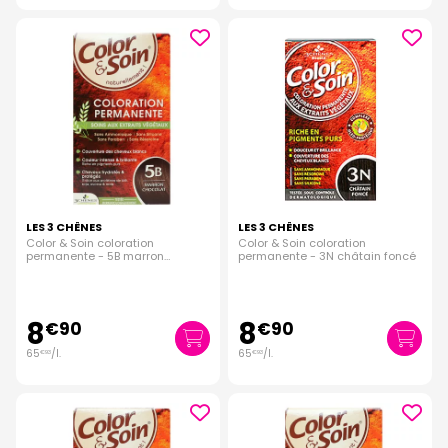
LES 3 CHÊNES
LES 3 CHÊNES
Color & Soin coloration
Color & Soin coloration
permanente - 5B marron
permanente - 3N châtain foncé
chocolat
8
8
€
90
€
90
65
/
l.
65
/
l.
€
93
€
93