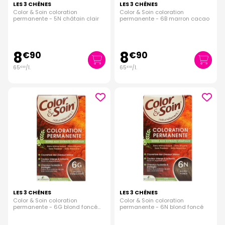
LES 3 CHÊNES
LES 3 CHÊNES
Color & Soin coloration
Color & Soin coloration
permanente - 5N châtain clair
permanente - 6B marron cacao
8
8
€
90
€
90
65
/
l.
65
/
l.
€
93
€
93
LES 3 CHÊNES
LES 3 CHÊNES
Color & Soin coloration
Color & Soin coloration
permanente - 6G blond foncé
permanente - 6N blond foncé
doré