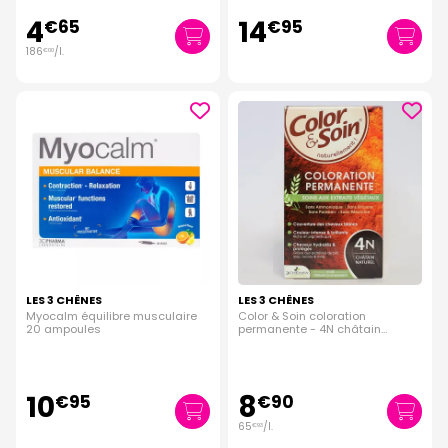
4
14
€
65
€
95
186
/
l.
€
00
LES 3 CHÊNES
LES 3 CHÊNES
Myocalm équilibre musculaire
Color & Soin coloration
20 ampoules
permanente - 4N châtain
naturel
10
8
€
95
€
90
65
/
l.
€
93