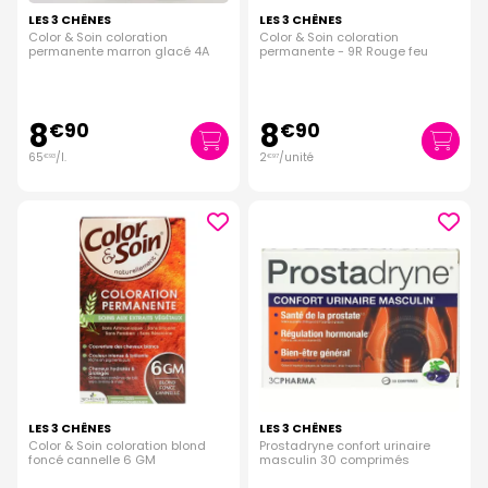
LES 3 CHÊNES
LES 3 CHÊNES
Color & Soin coloration
Color & Soin coloration
permanente marron glacé 4A
permanente - 9R Rouge feu
8
8
€
90
€
90
65
/
l.
2
/unité
€
93
€
97
LES 3 CHÊNES
LES 3 CHÊNES
Color & Soin coloration blond
Prostadryne confort urinaire
foncé cannelle 6 GM
masculin 30 comprimés