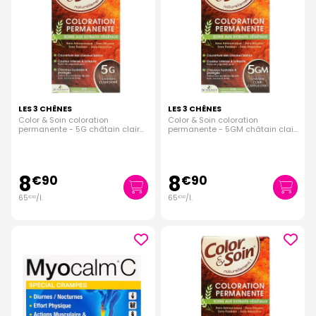
LES 3 CHÊNES
LES 3 CHÊNES
Color & Soin coloration
Color & Soin coloration
permanente - 5G châtain clair
permanente - 5GM châtain clair
doré
cappuccino
8
8
€
90
€
90
65
/
l.
65
/
l.
€
93
€
93