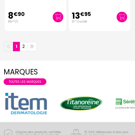
8
13
€
90
€
95
65
/
l.
0
/unité
€
93
€
47
1
2
MARQUES
TOUTES LES MARQUES
Origine des produits certifiée
15 000 références à bas prix