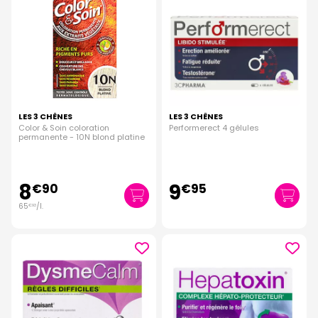
LES 3 CHÊNES
LES 3 CHÊNES
Color & Soin coloration
Performerect 4 gélules
permanente - 10N blond platine
8
9
€
90
€
95
65
/
l.
€
93