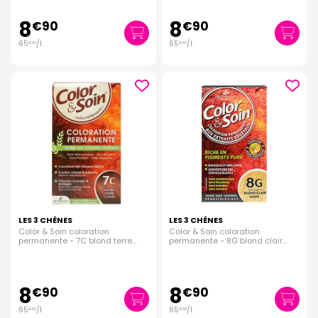
8
8
€
90
€
90
65
/
l.
65
/
l.
€
93
€
93
LES 3 CHÊNES
LES 3 CHÊNES
Color & Soin coloration
Color & Soin coloration
permanente - 7C blond terre
permanente - 8G blond clair
cuivré
doré
8
8
€
90
€
90
65
/
l.
65
/
l.
€
93
€
93