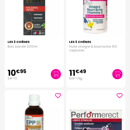
LES 3 CHÊNES
LES 3 CHÊNES
Bois bandé 200ml
Huile onagre & bourrache 150
capsules
10
11
€
95
€
49
54
/
l.
109
/kg
€
75
€
43