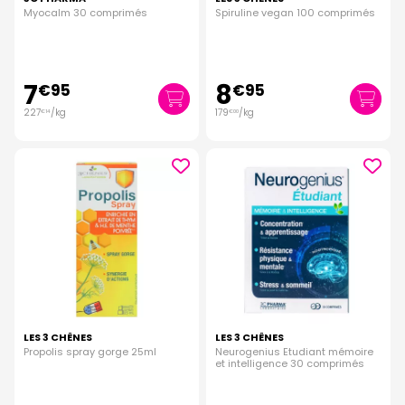
Myocalm 30 comprimés
Spiruline vegan 100 comprimés
7
8
€
95
€
95
227
/kg
179
/kg
€
14
€
00
LES 3 CHÊNES
LES 3 CHÊNES
Propolis spray gorge 25ml
Neurogenius Etudiant mémoire
et intelligence 30 comprimés