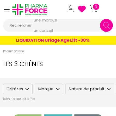
Pharmaforce Grande Pharmacie 
0
une marque
Rechercher
un conseil
un produit
LIQUIDATION Uriage Age Lift -30%
une marque
Pharmaforce
LES 3 CHÊNES
Critères
Marque
Nature de produit
Réinitialiser les filtres