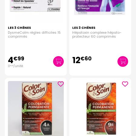
LES 3 CHÊNES
LES 3 CHÊNES
DysmeCalm règles difficiles 15
Hépatoxin complexe hépato-
comprimés
protecteur 60 comprimés
4
12
€
99
€
60
0
/unité
€
33