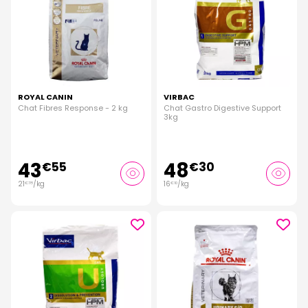
ROYAL CANIN
VIRBAC
Chat Fibres Response - 2 kg
Chat Gastro Digestive Support
3kg
43
48
€
55
€
30
21
/kg
16
/kg
€
78
€
10