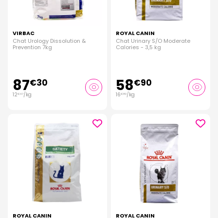
VIRBAC
ROYAL CANIN
Chat Urology Dissolution &
Chat Urinary S/O Moderate
Prevention 7kg
Calories - 3,5 kg
87
58
€
30
€
90
12
/kg
16
/kg
€
47
€
83
ROYAL CANIN
ROYAL CANIN