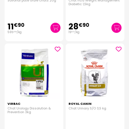
Savorial pâte orale chats 20g
Chat m/d Weight Management
Diabetic 1,5kg
11
28
€
90
€
90
595
/kg
19
/kg
€
00
€
27
VIRBAC
ROYAL CANIN
Chat Urology Dissolution &
Chat Urinary S/O 3,5 kg
Prevention 3kg