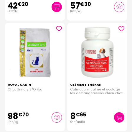
42
57
€
20
€
30
14
/kg
16
/kg
€
07
€
37
ROYAL CANIN
CLÉMENT THÉKAN
Chat Urinary S/O 7kg
Calmocanil calme et soulage
les démangeaisons chien chat
30 comprimés
98
8
€
70
€
65
14
/kg
0
/unité
€
10
€
29