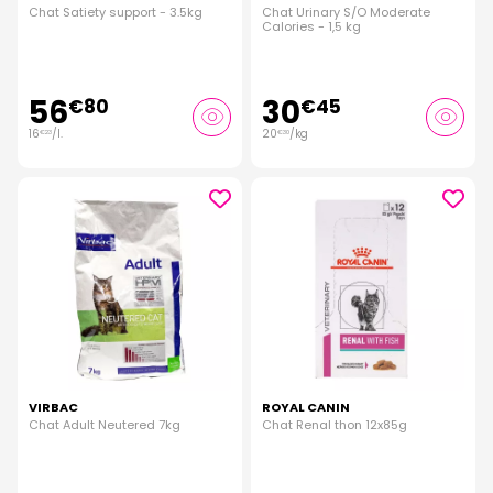
Chat Satiety support - 3.5kg
Chat Urinary S/O Moderate
Calories - 1,5 kg
56
30
€
80
€
45
16
/
l.
20
/kg
€
23
€
30
VIRBAC
ROYAL CANIN
Chat Adult Neutered 7kg
Chat Renal thon 12x85g