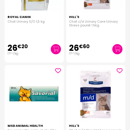
ROYAL CANIN
HILL'S
Chat Urinary S/O 1,5 kg
Chat c/d Urinary Care Urinary
Stress poulet 1.5kg
26
26
€
20
€
60
17
/kg
17
/kg
€
47
€
73
MSD ANIMAL HEALTH
HILL'S