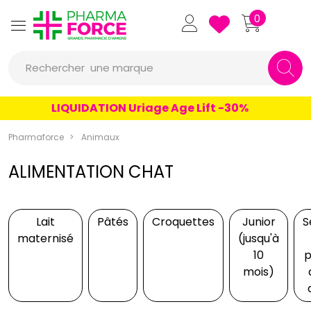
Pharmaforce Grande Pharmacie 
0
une marque
Rechercher
un conseil
un produit
LIQUIDATION Uriage Age Lift -30%
une marque
Pharmaforce
Animaux
ALIMENTATION CHAT
Lait
Pâtés
Croquettes
Junior
S
maternisé
(jusqu'à
10
p
mois)