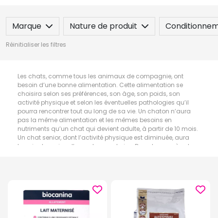
Marque
Nature de produit
Conditionne
Réinitialiser les filtres
Les chats, comme tous les animaux de compagnie, ont
besoin d’une bonne alimentation. Cette alimentation se
choisira selon ses préférences, son âge, son poids, son
activité physique et selon les éventuelles pathologies qu’il
pourra rencontrer tout au long de sa vie. Un chaton n’aura
pas la même alimentation et les mêmes besoins en
nutriments qu’un chat qui devient adulte, à partir de 10 mois.
Un chat senior, dont l’activité physique est diminuée, aura
besoin de moins d’apports en calories. Dans le cas où votre
chat est castré, ses besoins en nutriments seront également
modifiés. Le cadre de vie est aussi un facteur à prendre en
considération dans vos choix de nourriture.