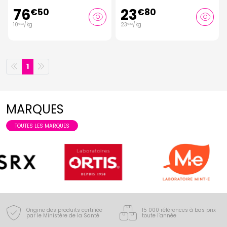
76
23
€
50
€
80
10
/kg
23
/kg
€
93
€
33
1
MARQUES
TOUTES LES MARQUES
Origine des produits certifiée
15 000 références à bas prix
par le Ministère de la Santé
toute l’année