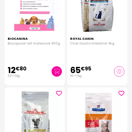
BIOCANINA
ROYAL CANIN
Biocajunior lait maternisé 400g
Chat Gastro Intestinal 4kg
12
65
€
80
€
95
32
/kg
16
/kg
€
00
€
49