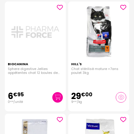
BIOCANINA
HILL'S
Sphere digestive Jellies
Chat stérilisé mature +7ans
appétentes chat 12 boules de
poulet 3kg
poil
6
29
€
95
€
00
0
/unité
9
/kg
€
58
€
67