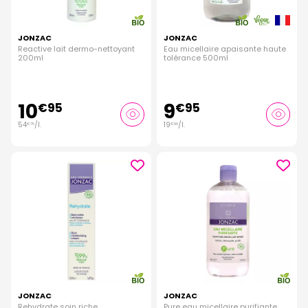
JONZAC
JONZAC
Reactive lait dermo-nettoyant
Eau micellaire apaisante haute
200ml
tolérance 500ml
10
9
€
95
€
95
54
/
l.
19
/
l.
€
75
€
90
JONZAC
JONZAC
Rehydrate soin riche
Pure eau micellaire purifiante