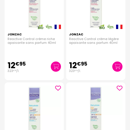
JONZAC
JONZAC
Reactive Control crème riche
Reactive Control crème légère
apaisante sans parfum 40ml
apaisante sans parfum 40ml
12
12
€
95
€
95
323
/
l.
323
/
l.
€
75
€
75