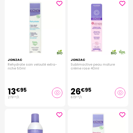
JONZAC
JONZAC
Rehydrate soin velouté extra-
Sublimactive peau mature
riche 50ml
crème rose 40ml
13
26
€
95
€
95
279
/
l.
673
/
l.
€
00
€
75