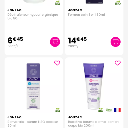
JONZAC
JONZAC
Déo fraîcheur hypoallergénique
Formen soin 3en1 50ml
bio 50ml
6
14
€
45
€
45
129
/
l.
289
/
l.
€
00
€
00
JONZAC
JONZAC
Rehydrate+ sérum H2O booster
Reactive baume dermo-confort
30ml
corps bio 200ml