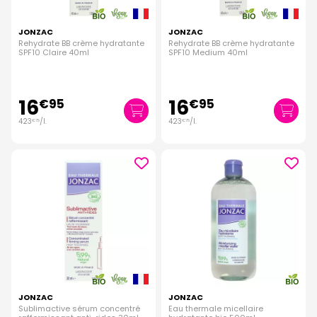
JONZAC
JONZAC
Rehydrate BB crème hydratante
Rehydrate BB crème hydratante
SPF10 Claire 40ml
SPF10 Medium 40ml
16
16
€
95
€
95
423
/
l.
423
/
l.
€
75
€
75
JONZAC
JONZAC
Sublimactive sérum concentré
Eau thermale micellaire