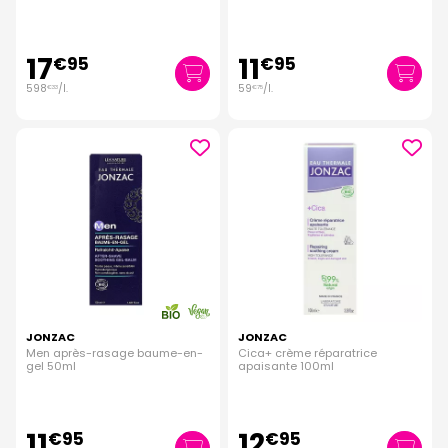
17
11
€
95
€
95
598
/
l.
59
/
l.
€
33
€
75
JONZAC
JONZAC
Men après-rasage baume-en-
Cica+ crème réparatrice
gel 50ml
apaisante 100ml
11
12
€
95
€
95