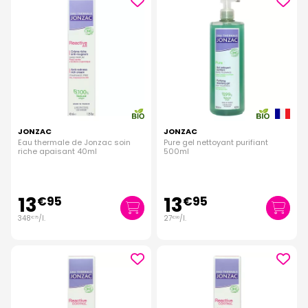
JONZAC
JONZAC
Eau thermale de Jonzac soin
Pure gel nettoyant purifiant
riche apaisant 40ml
500ml
13
13
€
95
€
95
348
/
l.
27
/
l.
€
75
€
90