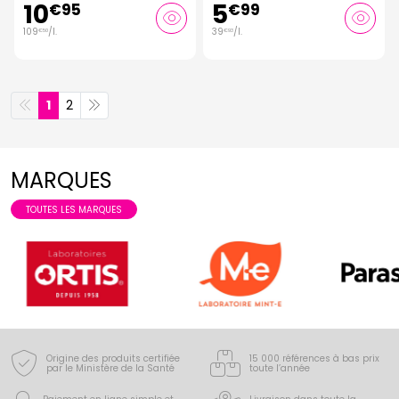
10
5
€
95
€
99
109
/
l.
39
/
l.
€
50
€
93
1
2
MARQUES
TOUTES LES MARQUES
Origine des produits certifiée
15 000 références à bas prix
par le Ministère de la Santé
toute l’année