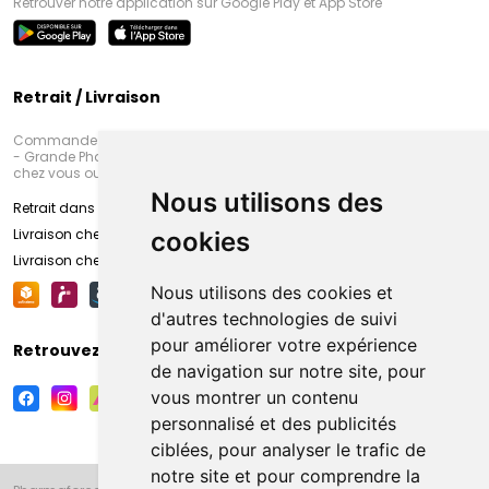
Retrouver notre application sur Google Play et App Store
Retrait / Livraison
Commandez en ligne et venez chercher votre commande à Amiens
- Grande Pharmacie d’Amiens (Fachon) ou recevez-là rapidement
chez vous ou en point retrait
Nous utilisons des
Retrait dans la pharmacie d’Amiens
Livraison chez vous
cookies
Livraison chez votre commerçant
Nous utilisons des cookies et
d'autres technologies de suivi
pour améliorer votre expérience
Retrouvez-nous sur vos réseaux sociaux
de navigation sur notre site, pour
vous montrer un contenu
personnalisé et des publicités
ciblées, pour analyser le trafic de
notre site et pour comprendre la