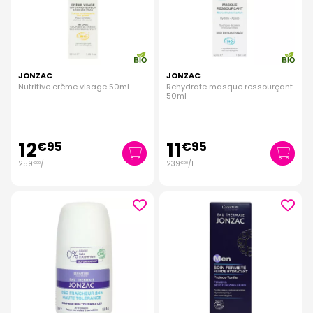
JONZAC
JONZAC
Nutritive crème visage 50ml
Rehydrate masque ressourçant
50ml
12
11
€
95
€
95
259
/
l.
239
/
l.
€
00
€
00