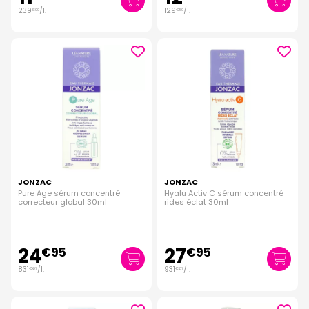
239
/
l.
129
/
l.
€
00
€
50
JONZAC
JONZAC
Pure Age sérum concentré
Hyalu Activ C sérum concentré
correcteur global 30ml
rides éclat 30ml
24
27
€
95
€
95
831
/
l.
931
/
l.
€
67
€
67