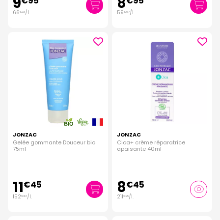
9
8
€
95
€
95
66
/
l.
59
/
l.
€
33
€
67
JONZAC
JONZAC
Gelée gommante Douceur bio
Cica+ crème réparatrice
75ml
apaisante 40ml
11
8
€
45
€
45
152
/
l.
211
/
l.
€
67
€
25