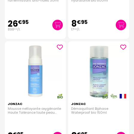
raffermissant anti-rides 30ml
hydratante bio 500ml
26
8
€
95
€
95
898
/
l.
17
/
l.
€
33
€
90
JONZAC
JONZAC
Mousse nettoyante oxygénante
Démaquillant Biphase
Haute Tolérance toute peau
Waterproof bio 150ml
150ml