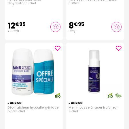
réhydratant 50ml
500ml
12
8
€
95
€
95
259
/
l.
17
/
l.
€
00
€
90
JONZAC
JONZAC
Déo fraîcheur hypoallergénique
Men mousse à raser fraîcheur
bio 2x50ml
150ml