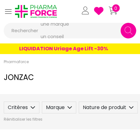
Pharmaforce Grande Pharmacie 
0
une marque
Rechercher
un conseil
un produit
LIQUIDATION Uriage Age Lift -30%
une marque
Pharmaforce
JONZAC
Critères
Marque
Nature de produit
Réinitialiser les filtres