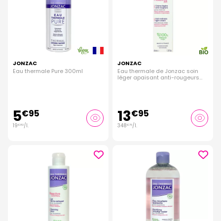
JONZAC
JONZAC
Eau thermale Pure 300ml
Eau thermale de Jonzac soin
léger apaisant anti-rougeurs
40ml
5
13
€
95
€
95
19
/
l.
348
/
l.
€
83
€
75